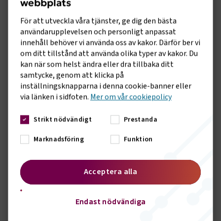
webbplats
Kommunikationen är vårt verktyg för att sprida det
goda arbete vi gör inom förbundet, både genom våra
För att utveckla våra tjänster, ge dig den bästa
förtroendevalda och genom oss tjänstemän. Vi
användarupplevelsen och personligt anpassat
innehåll behöver vi använda oss av kakor. Därför ber vi
erbjuder redan idag flera uppskattade kanaler som
om ditt tillstånd att använda olika typer av kakor. Du
bland annat en välbesökt webbsida, aktivt twitterflöde
kan när som helst ändra eller dra tillbaka ditt
och flera nyhetsbrev. Att nu lansera en Linkedin sida är
samtycke, genom att klicka på
en logisk fortsättning, säger Anna Grönlund,
inställningsknapparna i denna cookie-banner eller
branschchef Sveriges Bussföretag.
via länken i sidfoten.
Mer om vår cookiepolicy
I samband med lanseringen kommer Sveriges
Strikt nödvändigt
Prestanda
Bussföretag presentera en serie med miniporträtt av
Marknadsföring
Funktion
medarbetare på förbundet och vilka frågor de har i
fokus i sitt arbete under 2023.
Acceptera alla
Följ vår sida:
linkedin.com/company/sveriges-
bussforetag
/ och #sverigesbussforetag
Endast nödvändiga
För vidare information, kontakta