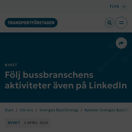
FLYG
Dela 
NYHET
Följ bussbranschens
aktiviteter även på LinkedIn
Start
Om oss
Sveriges Bussföretag
Nyheter Sveriges Bussför
NYHET
3 APRIL 2023