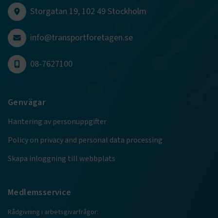
CookieScriptConsent
2
CookieScript
Storgatan 19, 102 49 Stockholm
månader
www.transportforetagen.se
4 veckor
info@transportforetagen.se
Google Privacy Policy
08-7627100
ARRAffinity
Session
Microsoft Corporation
.www.transportforetagen.se
Genvägar
Hantering av personuppgifter
Policy on privacy and personal data processing
.EPiForm_BID
www.transportforetagen.se
2
Skapa inloggning till webbplats
månader
4 veckor
Medlemsservice
Rådgivning i arbetsgivarfrågor: