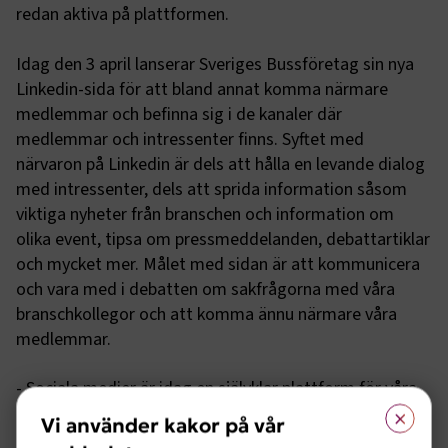
redan aktiva på plattformen.
Idag den 3 april lanserar Sveriges Bussföretag sin nya
Linkedin-sida för att bland annat komma närmare
medlemmar och befinna sig i de kanaler där
medlemmar och intressenter finns. Syftet med
närvaron på Linkedin är dels att hålla en levande dialog
med intressenter, dels att sprida information såsom
viktiga nyheter från branschen och information om
olika event, tipsa om pressmeddelanden, debattartiklar
och mycket mer. Målet med sidan är att kommunicera
och vara med i debatten om sakfrågorna med våra
branschkollegor och att komma ännu närmare våra
medlemmar.
- Sociala medier är idag en självklar plattform för våra
×
medlemsföretag och branschen, därför behöver även vi
Vi använder kakor på vår
finnas där, vara tillgängliga och informera.