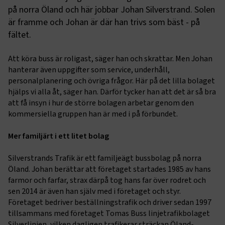
på norra Öland och här jobbar Johan Silverstrand. Solen
är framme och Johan är där han trivs som bäst - på
fältet.
Att köra buss är roligast, säger han och skrattar. Men Johan
hanterar även uppgifter som service, underhåll,
personalplanering och övriga frågor. Här på det lilla bolaget
hjälps vi alla åt, säger han. Därför tycker han att det är så bra
att få insyn i hur de större bolagen arbetar genom den
kommersiella gruppen han är med i på förbundet.
Mer familjärt i ett litet bolag
Silverstrands Trafik är ett familjeägt bussbolag på norra
Öland. Johan berättar att företaget startades 1985 av hans
farmor och farfar, strax därpå tog hans far över rodret och
sen 2014 är även han själv med i företaget och styr.
Företaget bedriver beställningstrafik och driver sedan 1997
tillsammans med företaget Tomas Buss linjetrafikbolaget
Silverlinjen, vilken dagligen trafikerar sträckan Öland-