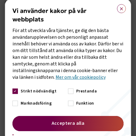
erfarenheter. De mindre bolagen gör mycket själva, därför är
×
det väldigt givande att ta del av hur de större bolagen
Vi använder kakor på vår
hanterar olika frågor. Att få kontakt med branschkollegor
webbplats
samt få stöd i diverse frågor från Förbundet är något han
också uppskattar.
För att utveckla våra tjänster, ge dig den bästa
användarupplevelsen och personligt anpassat
Medlemskapet gav stöd i frågorna om permitteringsstöd
innehåll behöver vi använda oss av kakor. Därför ber vi
om ditt tillstånd att använda olika typer av kakor. Du
“Nyttan med att vara medlem är stor. Jag känner en
kan när som helst ändra eller dra tillbaka ditt
trygghet i att vända mig till Sveriges Bussföretag i olika
samtycke, genom att klicka på
frågor, stora som små. Till exempel vände vi oss till
inställningsknapparna i denna cookie-banner eller
förbundet under corona för att få handledning i hur vi ska
via länken i sidfoten.
Mer om vår cookiepolicy
tänka runt permitteringsstödet och arbetsgivarfrågor om
anställda och korttidspermittering.”, berättar Johan och
Strikt nödvändigt
Prestanda
fortsätter berätta att förbundet har stödverktyg som är
väldigt bra att använda sig av exempelvis
Marknadsföring
Funktion
sammanställningen av vilka regler som gäller Land för land.
“Vid utlandsresor så är det väldigt bra att kunna använda sig
av ett färdigställt material istället för att behöva lägga ner
Acceptera alla
tid på att leta efter svårbegriplig information. Oscar Sundås
(reds. anm. Branschutvecklare på Sveriges Bussföretag) gör