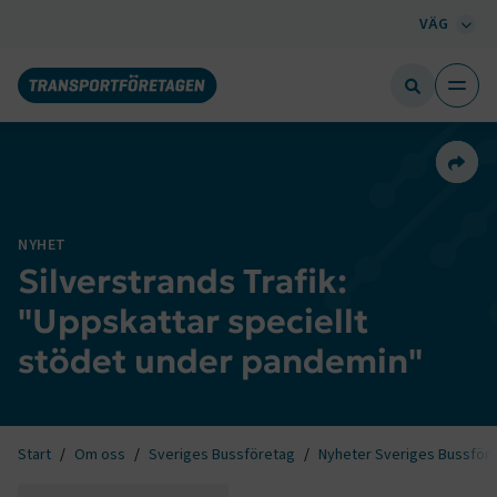
VÄG
Dela 
NYHET
Silverstrands Trafik:
"Uppskattar speciellt
stödet under pandemin"
Start
Om oss
Sveriges Bussföretag
Nyheter Sveriges Bussför