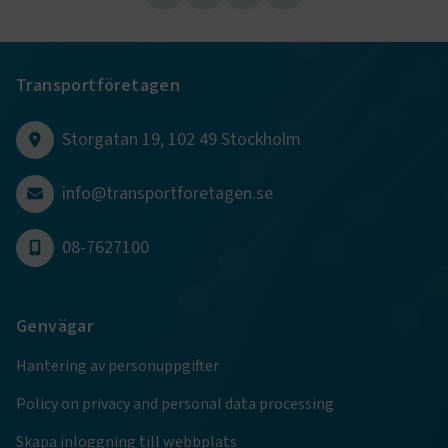
Transportföretagen
Storgatan 19, 102 49 Stockholm
info@transportforetagen.se
TF-XSRF-TOKEN
www.transportforetagen.se
Session
08-7627100
session
transportforetagen.shinyapps.io
Session
Genvägar
Hantering av personuppgifter
Policy on privacy and personal data processing
e
Skapa inloggning till webbplats