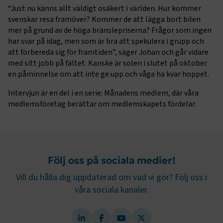
“Just nu känns allt väldigt osäkert i världen. Hur kommer
svenskar resa framöver? Kommer de att lägga bort bilen
mer på grund av de höga bränslepriserna? Frågor som ingen
CookieScriptConsent
2
CookieScript
månader
har svar på idag, men som är bra att spekulera i grupp och
www.transportforetagen.se
4 veckor
att förbereda sig för framtiden”, säger Johan och går vidare
med sitt jobb på fältet. Kanske är solen i slutet på oktober
en påminnelse om att inte ge upp och våga ha kvar hoppet.
Google Privacy Policy
Intervjun är en del i en serie: Månadens medlem, där våra
medlemsföretag berättar om medlemskapets fördelar.
ARRAffinity
Session
Microsoft Corporation
.www.transportforetagen.se
Följ oss på sociala medier!
Vill du hålla dig uppdaterad om vad vi gör? Följ oss i
.EPiForm_BID
www.transportforetagen.se
2
våra sociala kanaler.
månader
4 veckor