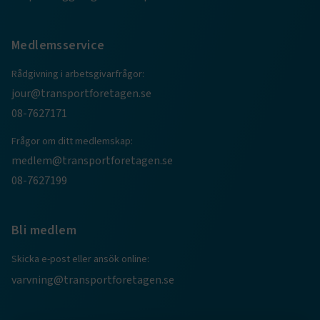
ARRAffinitySameSite
Session
Microsoft Corporation
.www.transportforetagen.se
Medlemsservice
Rådgivning i arbetsgivarfrågor:
jour@transportforetagen.se
08-7627171
VISITOR_PRIVACY_METADATA
5
YouTube
månader
.youtube.com
Frågor om ditt medlemskap:
4 veckor
medlem@transportforetagen.se
08-7627199
Bli medlem
Skicka e-post eller ansök online:
.EPiForm_VisitorIdentifier
2
Episerver
varvning@transportforetagen.se
månader
www.transportforetagen.se
4 veckor