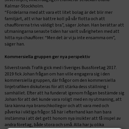
Kalmar-Stockholm.
“Fördelarna med att vara ett litet bolag är det blir mer
familjärt, att vi har bättre koll på vår flotta och att
chaufförerna trivs väldigt bra.”, säger Johan. Han berättar att
utmaningarna senaste tiden har varit svårigheten med att
hitta nya chaufförer. “Men det är vi ju inte ensamma om”,
säger han.
Kommersiella gruppen ger nya perspektiv
Silverstrands Trafik gick med i Sveriges Bussföretag 2017.
2019 fick Johan frågan om han ville engagera sig i den
kommersiella gruppen, där frågor om den kommersiella
linjetrafiken diskuteras för att stärka dess ställning i
samhället. Efter att ha funderat igenom frågan bestämde sig
Johan för att det kunde vara roligt med en ny utmaning, att
lära känna nya branschkollegor och att vara med och
påverka i viktiga frågor. Så här i efterhand kan han bara
instämma i att det gett honom nya insikter att få inspel av
andra företag, både stora och små. Alla har ju olika