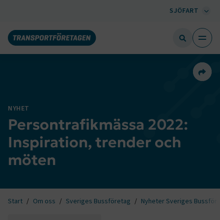
SJÖFART
Dela 
NYHET
Persontrafikmässa 2022:
Inspiration, trender och
möten
Start
Om oss
Sveriges Bussföretag
Nyheter Sveriges Bussför