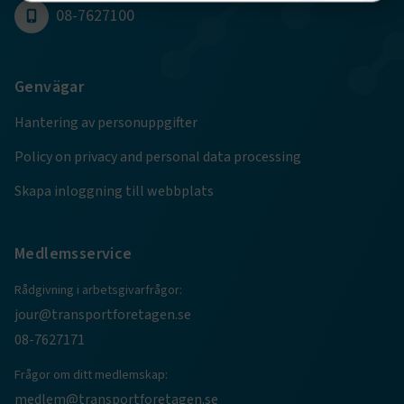
08-7627100
Strikt nödvändigt
Prestanda
Marknadsföring
Funktion
Genvägar
Strikt nödvändiga kakor låter dig använda webbplatsen
Hantering av personuppgifter
genom att aktivera grundläggande funktioner, såsom
sidnavigering och åtkomst till säkra områden på
Policy on privacy and personal data processing
webbplatsen. Webbplatsen fungerar inte korrekt utan
dessa kakor.
Skapa inloggning till webbplats
Namn
Leverantör
/
Domän
Utgång
.AspNetCore.Session
transportforetagen.se
Session
Medlemsservice
Rådgivning i arbetsgivarfrågor:
.AspNetCore.AuthCookie
transportforetagen.se
1 år
jour@transportforetagen.se
08-7627171
CookieScriptConsent
2
CookieScript
månader
www.transportforetagen.se
Frågor om ditt medlemskap:
4 veckor
medlem@transportforetagen.se