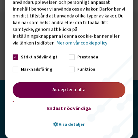
användarupplevelsen och personligt anpassat
innehåll behöver vi använda oss av kakor. Därför ber vi
om ditt tillstånd att använda olika typer av kakor. Du
kan när som helst ändra eller dra tillbaka ditt
Följ oss på sociala medier!
samtycke, genom att klicka på
inställningsknapparna i denna cookie-banner eller
Vill du hålla dig uppdaterad om vad vi gör? Följ oss i
via länken i sidfoten.
Mer om vår cookiepolicy
våra sociala kanaler.
Strikt nödvändigt
Prestanda
Marknadsföring
Funktion
Acceptera alla
Transportföretagen
Endast nödvändiga
Storgatan 19, 102 49 Stockholm
Visa detaljer
info@transportforetagen.se