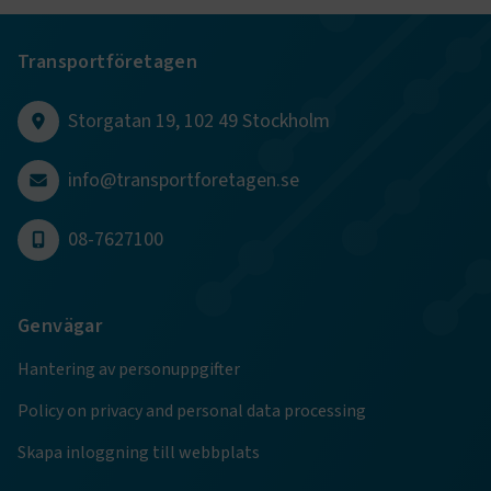
Transportföretagen
Storgatan 19, 102 49 Stockholm
.EPiForm_BID
www.transportforetagen.se
2
månader
info@transportforetagen.se
4 veckor
08-7627100
Genvägar
Hantering av personuppgifter
Policy on privacy and personal data processing
Skapa inloggning till webbplats
TF-XSRF-TOKEN
www.transportforetagen.se
Session