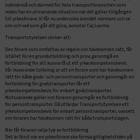
individnivå och därmed för hela transportbranschen som
redan har en utmanande situation när det gäller tillgången
till yrkesförare. Vi får nu undersöka ärendet närmare och se
om och vad som går att göra, avslutar Caj Luoma.
Transportstyrelsen skriver att:
Den förare som omfattas av regeln om hävdvunnen rätt, får
istället för en grundutbildning och prov, genomgå en
fortbildning för att kunna få ut ett yrkeskompetensbevis.
Vår nuvarande tolkning är att en förare som har hävdvunnen
rätt för både gods- och persontransporter och genomgår en
fortbildning för godstransporter får ett
yrkeskompetensbevis för enbart godstransporter.
Motsvarande gäller om föraren genomgår en fortbildning
för persontransporter. Då utfärdar Transportstyrelsen ett
yrkeskompetensbevis för enbart persontransporter, oavsett
om föraren har hävdvunnen rätt för båda transportslagen.
När får föraren välja typ av fortbildning
Det är först när en yrkesförare ska förnya giltighetstiden på