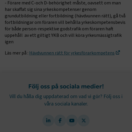
Strikt nödvändiga kakor låter dig använda webbplatsen
- Förare med C-och D-behörighet måste, oavsett om man
genom att aktivera grundläggande funktioner, såsom
har skaffat sig sina yrkeskompetenser genom
sidnavigering och åtkomst till säkra områden på
grundutbildning eller fortbildning (hävdvunnen rätt), gå två
webbplatsen. Webbplatsen fungerar inte korrekt utan
fortbildningar om föraren vill behålla yrkeskompetensbevis
dessa kakor.
för både person-respektive godstrafik om föraren haft
Namn
Leverantör
/
Domän
Utgång
uppehåll av ett giltigt YKB och vill köra yrkesmässigtrafik
igen
.AspNetCore.Session
transportforetagen.se
Session
Läs mer på :
Hävdvunnen rätt för yrkesförarkompetens
.AspNetCore.AuthCookie
transportforetagen.se
1 år
CookieScriptConsent
2
CookieScript
Följ oss på sociala medier!
månader
www.transportforetagen.se
4 veckor
Vill du hålla dig uppdaterad om vad vi gör? Följ oss i
våra sociala kanaler.
Google Privacy Policy
ARRAffinity
Session
Microsoft Corporation
.www.transportforetagen.se