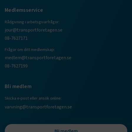
Medlemsservice
session
transportforetagen.shinyapps.io
Session
Rådgivning i arbetsgivarfrågor:
jour@transportforetagen.se
08-7627171
Frågor om ditt medlemskap:
e
medlem@transportforetagen.se
ARRAffinitySameSite
Session
Microsoft Corporation
08-7627199
.www.transportforetagen.se
Bli medlem
Skicka e-post eller ansök online:
varvning@transportforetagen.se
VISITOR_PRIVACY_METADATA
5
YouTube
månader
.youtube.com
4 veckor
Bli medlem