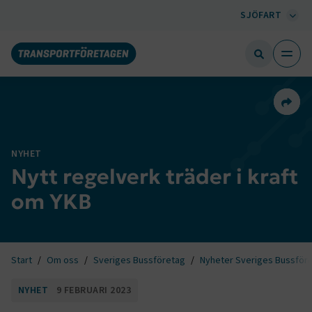
SJÖFART
Dela 
NYHET
Nytt regelverk träder i kraft
om YKB
Start
Om oss
Sveriges Bussföretag
Nyheter Sveriges Bussför
NYHET
9 FEBRUARI 2023