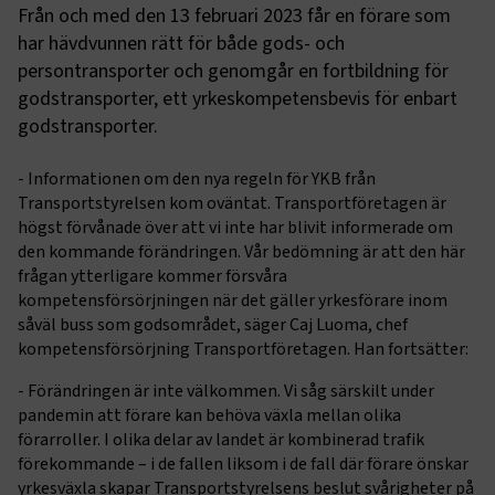
Från och med den 13 februari 2023 får en förare som
har hävdvunnen rätt för både gods- och
persontransporter och genomgår en fortbildning för
godstransporter, ett yrkeskompetensbevis för enbart
godstransporter.
- Informationen om den nya regeln för YKB från
Transportstyrelsen kom oväntat. Transportföretagen är
högst förvånade över att vi inte har blivit informerade om
den kommande förändringen. Vår bedömning är att den här
frågan ytterligare kommer försvåra
kompetensförsörjningen när det gäller yrkesförare inom
såväl buss som godsområdet, säger Caj Luoma, chef
kompetensförsörjning Transportföretagen. Han fortsätter:
- Förändringen är inte välkommen. Vi såg särskilt under
pandemin att förare kan behöva växla mellan olika
förarroller. I olika delar av landet är kombinerad trafik
förekommande – i de fallen liksom i de fall där förare önskar
yrkesväxla skapar Transportstyrelsens beslut svårigheter på