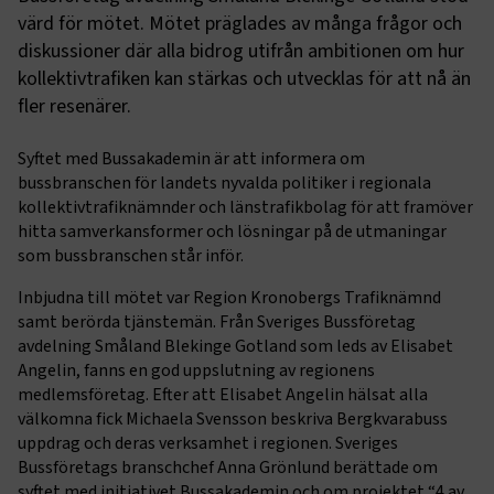
värd för mötet. Mötet präglades av många frågor och
diskussioner där alla bidrog utifrån ambitionen om hur
kollektivtrafiken kan stärkas och utvecklas för att nå än
fler resenärer.
Syftet med Bussakademin är att informera om
bussbranschen för landets nyvalda politiker i regionala
kollektivtrafiknämnder och länstrafikbolag för att framöver
hitta samverkansformer och lösningar på de utmaningar
som bussbranschen står inför.
Inbjudna till mötet var Region Kronobergs Trafiknämnd
samt berörda tjänstemän. Från Sveriges Bussföretag
avdelning Småland Blekinge Gotland som leds av Elisabet
Angelin, fanns en god uppslutning av regionens
medlemsföretag. Efter att Elisabet Angelin hälsat alla
välkomna fick Michaela Svensson beskriva Bergkvarabuss
uppdrag och deras verksamhet i regionen. Sveriges
Bussföretags branschchef Anna Grönlund berättade om
syftet med initiativet Bussakademin och om projektet “4 av