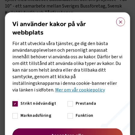
10” - ett samarbete mellan Sveriges Bussföretag, Svensk
Kollektivtrafik och Tågföretagen.
×
Vi använder kakor på vår
Utmaningar så som kompetensförsörjning, infrastruktur,
bra och taktfast trafik som av resenärer ska upplevas som
webbplats
enkel och attraktiv, var några av de ämnen som var uppe till
För att utveckla våra tjänster, ge dig den bästa
diskussion. Att utveckla kollektivtrafiken i samklang med de
användarupplevelsen och personligt anpassat
nya resmönster som finns efter pandemin och i viss mån
innehåll behöver vi använda oss av kakor. Därför ber vi
prova nya grepp ansåg mötet vara viktigt för att både ta
om ditt tillstånd att använda olika typer av kakor. Du
tillbaka andelar men framför allt den målmedvetenhet som
kan när som helst ändra eller dra tillbaka ditt
genomsyrade hela mötet, öka det kollektiva resandet.
samtycke, genom att klicka på
Mötet konstaterade även att ekonomiska utmaningar och
inställningsknapparna i denna cookie-banner eller
ökande kostnader står för dörren i Kronoberg likväl inom
via länken i sidfoten.
Mer om vår cookiepolicy
övriga regioner, varpå deltagarna betonade att möten som
detta är betydelsefullt och som en av ledamöterna
uttryckte: ”dialog för att utveckla verksamheten är viktigt
Strikt nödvändigt
Prestanda
och då att prata med varandra och aldrig om varandra.”
Marknadsföring
Funktion
- Mötet var mycket givande. Ska vi nå branschens mål om att
4 av 10 motoriserade resor ska vara kollektiva 2030 behöver
vi stärka vår dialog och samverkan i branschen. Nu går vi