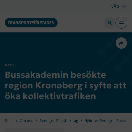
VÄG
Dela 
NYHET
Bussakademin besökte
region Kronoberg i syfte att
öka kollektivtrafiken
Start
Om oss
Sveriges Bussföretag
Nyheter Sveriges Bussför