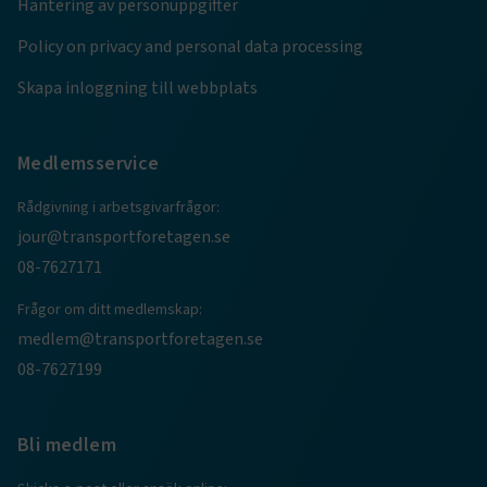
Hantering av personuppgifter
Policy on privacy and personal data processing
Skapa inloggning till webbplats
Medlemsservice
Rådgivning i arbetsgivarfrågor:
jour@transportforetagen.se
08-7627171
TF-XSRF-TOKEN
www.transportforetagen.se
Session
Frågor om ditt medlemskap:
medlem@transportforetagen.se
08-7627199
session
transportforetagen.shinyapps.io
Session
Bli medlem