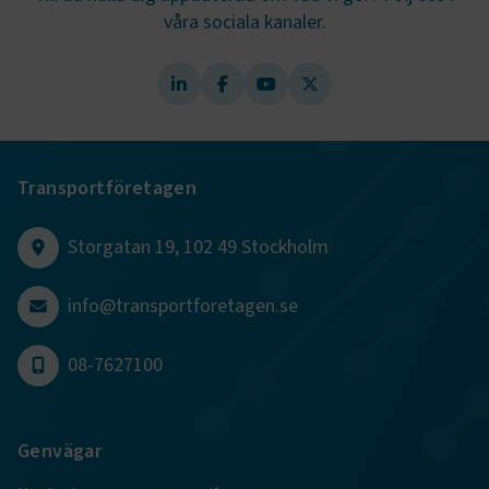
våra sociala kanaler.
.AspNetCore.AuthCookie
transportforetagen.se
1 år
CookieScriptConsent
2
CookieScript
månader
www.transportforetagen.se
4 veckor
Transportföretagen
Google Privacy Policy
Storgatan 19, 102 49 Stockholm
ARRAffinity
Session
Microsoft Corporation
.www.transportforetagen.se
info@transportforetagen.se
08-7627100
Genvägar
.EPiForm_BID
www.transportforetagen.se
2
månader
4 veckor