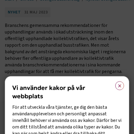
NYHET
31 MAJ 2023
Branschens gemensamma rekommendationer för
upphandlingar används i ökad utsträckning inom den
offentligt upphandlade kollektivtrafiken, det visar årets
rapport om den upphandlad busstrafiken. Men mot
bakgrund av det ansträngda ekonomiska läget i regionerna
behöver fler offentliga upphandlare av kollektivtrafik
använda branschrekommendationerna i sina kommande
upphandlingar för att få mer kollektivtrafik för pengarna.
×
Läs hela pressmeddelandet här!
Vi använder kakor på vår
webbplats
För att utveckla våra tjänster, ge dig den bästa
användarupplevelsen och personligt anpassat
Följ oss på sociala medier!
innehåll behöver vi använda oss av kakor. Därför ber vi
Vill du hålla dig uppdaterad om vad vi gör? Följ oss i
om ditt tillstånd att använda olika typer av kakor. Du
kan när som helst ändra eller dra tillbaka ditt