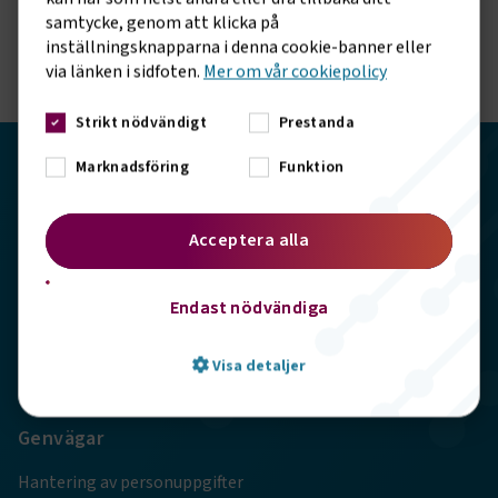
våra sociala kanaler.
samtycke, genom att klicka på
inställningsknapparna i denna cookie-banner eller
via länken i sidfoten.
Mer om vår cookiepolicy
Strikt nödvändigt
Prestanda
Marknadsföring
Funktion
Transportföretagen
Storgatan 19, 102 49 Stockholm
Acceptera alla
info@transportforetagen.se
Endast nödvändiga
08-7627100
Visa detaljer
Genvägar
Strikt nödvändigt
Prestanda
Hantering av personuppgifter