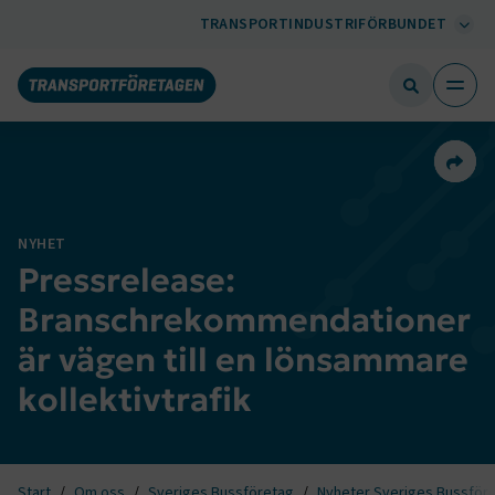
TRANSPORTINDUSTRIFÖRBUNDET
Dela 
NYHET
Pressrelease:
Branschrekommendationer
är vägen till en lönsammare
kollektivtrafik
Start
Om oss
Sveriges Bussföretag
Nyheter Sveriges Bussför