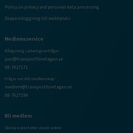
Marknadsföring
Funktion
Policy on privacy and personal data processing
Strikt nödvändiga kakor låter dig använda webbplatsen
Skapa inloggning till webbplats
genom att aktivera grundläggande funktioner, såsom
sidnavigering och åtkomst till säkra områden på
webbplatsen. Webbplatsen fungerar inte korrekt utan
dessa kakor.
Medlemsservice
Namn
Leverantör
/
Domän
Utgång
Rådgivning i arbetsgivarfrågor:
.AspNetCore.Session
transportforetagen.se
Session
jour@transportforetagen.se
08-7627171
.AspNetCore.AuthCookie
transportforetagen.se
1 år
Frågor om ditt medlemskap:
medlem@transportforetagen.se
08-7627199
CookieScriptConsent
2
CookieScript
månader
www.transportforetagen.se
4 veckor
Bli medlem
Google Privacy Policy
Skicka e-post eller ansök online: