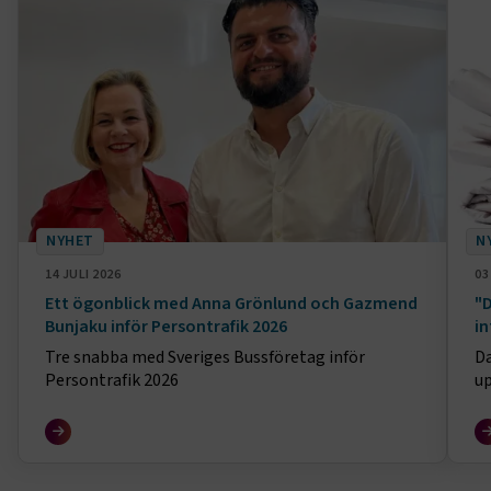
NYHET
N
14 JULI 2026
03
Ett ögonblick med Anna Grönlund och Gazmend
"D
Bunjaku inför Persontrafik 2026
in
Tre snabba med Sveriges Bussföretag inför
Da
Persontrafik 2026
up