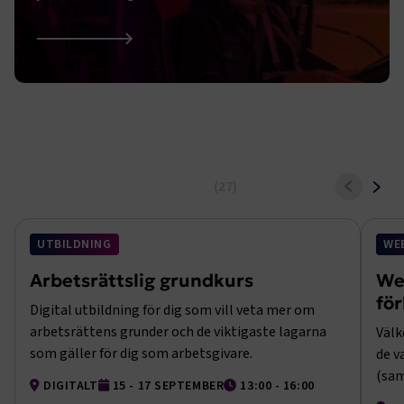
Yrkestrafikfrågor
Utbildningar och event
Till alla utbildningar och event
UTBILDNING
WE
Arbetsrättslig grundkurs
We
fö
Digital utbildning för dig som vill veta mer om
arbetsrättens grunder och de viktigaste lagarna
Välk
som gäller för dig som arbetsgivare.
de v
(sam
DIGITALT
15 - 17 SEPTEMBER
13:00 - 16:00
intr