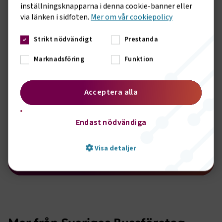
inställningsknapparna i denna cookie-banner eller
via länken i sidfoten.
Mer om vår cookiepolicy
Strikt nödvändigt
Prestanda
Marknadsföring
Funktion
Sök pengar till F&U
Acceptera alla
Svenska Bussbranschens Riksförbund fördelar varje år
ut pengar till angelägna branschprojekt. Klicka dig
Endast nödvändiga
vidare här för att läsa mer om hur du ansöker.
Visa detaljer
Läs mer
Strikt nödvändigt
Prestanda
Marknadsföring
Funktion