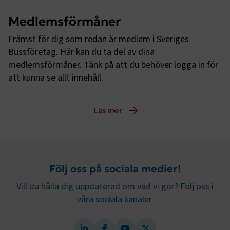
TF-XSRF-TOKEN
www.transportforetagen.se
Session
Medlemsförmåner
Främst för dig som redan är medlem i Sveriges 
session
transportforetagen.shinyapps.io
Session
Bussföretag. Här kan du ta del av dina 
medlemsförmåner. Tänk på att du behöver logga in för 
att kunna se allt innehåll. 
e
Läs mer
ARRAffinitySameSite
Session
Microsoft Corporation
.www.transportforetagen.se
Följ oss på sociala medier!
Vill du hålla dig uppdaterad om vad vi gör? Följ oss i
våra sociala kanaler.
VISITOR_PRIVACY_METADATA
5
YouTube
månader
.youtube.com
4 veckor