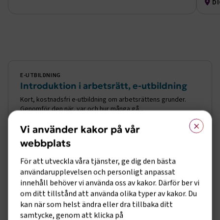
DI
E-utbildning
E-UTBILDNING
Introduktion i arbetsrätt, e-utbildning
Kort, kostnadsfri e-utbildning om arbetsrättens grunder.
Genomför den när, var och hur många gå...
×
Vi använder kakor på vår
webbplats
Läs mer
För att utveckla våra tjänster, ge dig den bästa
användarupplevelsen och personligt anpassat
innehåll behöver vi använda oss av kakor. Därför ber vi
om ditt tillstånd att använda olika typer av kakor. Du
kan när som helst ändra eller dra tillbaka ditt
samtycke, genom att klicka på