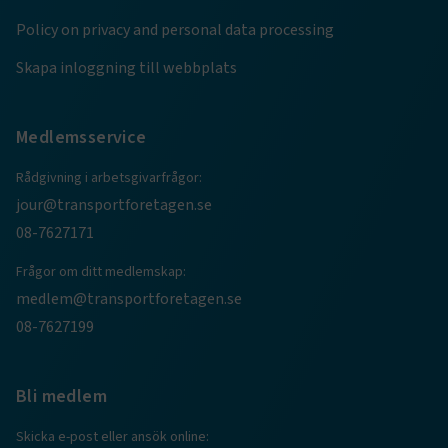
4 veckor
Policy on privacy and personal data processing
Skapa inloggning till webbplats
Medlemsservice
Rådgivning i arbetsgivarfrågor:
.EPiForm_VisitorIdentifier
2
Episerver
jour@transportforetagen.se
månader
www.transportforetagen.se
4 veckor
08-7627171
EPiStateMarker
www.transportforetagen.se
Session
Frågor om ditt medlemskap:
medlem@transportforetagen.se
08-7627199
Bli medlem
Namn
Namn
Leverantör
Leverantör
/
Domän
/
Domän
Utgång
Utgång
Beskrivning
Beskrivning
_ga_RNDBMR9CZZ
prev-
www.transportforetagen.se
.transportforetagen.se
1 år
1 år 11
Används för
Denna cookie an
Skicka e-post eller ansök online:
Namn
Leverantör
/
Domän
Utgång
Beskrivning
search-
månader
att spara
Google Analytics