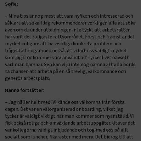
Marknadsföring
Funktion
Sofie:
– Mina tips är nog mest att vara nyfiken och intresserad och
Strikt nödvändiga kakor låter dig använda webbplatsen
genom att aktivera grundläggande funktioner, såsom
såklart att söka!! Jag rekommenderar verkligen alla att söka
sidnavigering och åtkomst till säkra områden på
även om du under utbildningen inte tyckt att arbetsrätten
webbplatsen. Webbplatsen fungerar inte korrekt utan
har varit det roligaste rättsområdet. Först och främst är det
dessa kakor.
mycket roligare att ha verkliga konkreta problem och
frågeställningar men också att vi lärt oss väldigt mycket
Namn
Leverantör
/
Domän
Utgång
som jag tror kommer vara användbart i yrkeslivet oavsett
.AspNetCore.Session
transportforetagen.se
Session
vart man hamnar. Sen kan vi ju inte nog nämna att alla borde
ta chansen att arbeta på en så trevlig, välkomnande och
generös arbetsplats.
.AspNetCore.AuthCookie
transportforetagen.se
1 år
Hanna fortsätter:
– Jag håller helt med! Vi kände oss välkomna från första
CookieScriptConsent
2
CookieScript
månader
www.transportforetagen.se
dagen. Det var en välorganiserad onboarding, vilket jag
4 veckor
tycker är väldigt viktigt när man kommer som nyanställd. Vi
fick också roliga och omväxlande arbetsuppgifter. Utöver det
Google Privacy Policy
var kollegorna väldigt inbjudande och tog med oss på allt
socialt som luncher, fikaraster med mera. Det bidrog till att