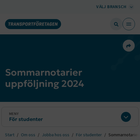
VÄLJ BRANSCH
Dela 
Sommarnotarier
uppföljning 2024
MENY
För studenter
Expan
Start
Om oss
Jobba hos oss
För studenter
Sommarnotarier 