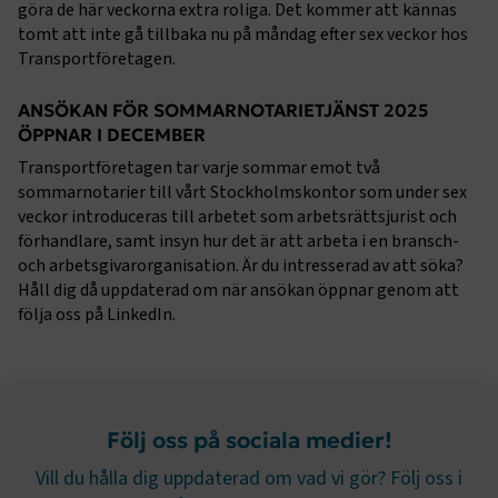
göra de här veckorna extra roliga. Det kommer att kännas
ARRAffinity
Session
Microsoft Corporation
tomt att inte gå tillbaka nu på måndag efter sex veckor hos
.www.transportforetagen.se
Transportföretagen.
ANSÖKAN FÖR SOMMARNOTARIETJÄNST 2025
ÖPPNAR I DECEMBER
Transportföretagen tar varje sommar emot två
sommarnotarier till vårt Stockholmskontor som under sex
.EPiForm_BID
www.transportforetagen.se
2
veckor introduceras till arbetet som arbetsrättsjurist och
månader
förhandlare, samt insyn hur det är att arbeta i en bransch-
4 veckor
och arbetsgivarorganisation. Är du intresserad av att söka?
Håll dig då uppdaterad om när ansökan öppnar genom att
följa oss på LinkedIn.
Sidomeny
Följ oss på sociala medier!
Vill du hålla dig uppdaterad om vad vi gör? Följ oss i