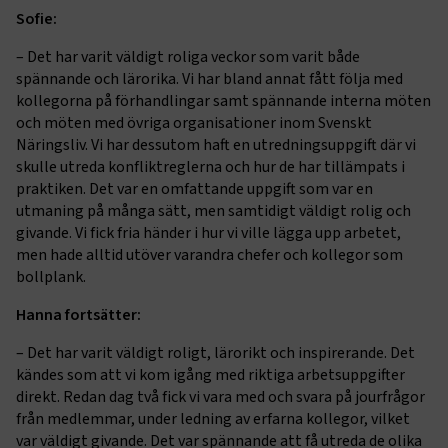
Sofie:
– Det har varit väldigt roliga veckor som varit både
spännande och lärorika. Vi har bland annat fått följa med
kollegorna på förhandlingar samt spännande interna möten
och möten med övriga organisationer inom Svenskt
Näringsliv. Vi har dessutom haft en utredningsuppgift där vi
skulle utreda konfliktreglerna och hur de har tillämpats i
praktiken. Det var en omfattande uppgift som var en
utmaning på många sätt, men samtidigt väldigt rolig och
givande. Vi fick fria händer i hur vi ville lägga upp arbetet,
men hade alltid utöver varandra chefer och kollegor som
bollplank.
Hanna fortsätter:
– Det har varit väldigt roligt, lärorikt och inspirerande. Det
kändes som att vi kom igång med riktiga arbetsuppgifter
direkt. Redan dag två fick vi vara med och svara på jourfrågor
från medlemmar, under ledning av erfarna kollegor, vilket
var väldigt givande. Det var spännande att få utreda de olika