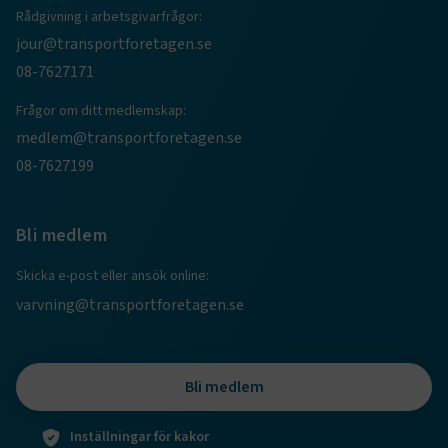
Rådgivning i arbetsgivarfrågor:
session
transportforetagen.shinyapps.io
Session
jour@transportforetagen.se
08-7627171
Frågor om ditt medlemskap:
medlem@transportforetagen.se
e
08-7627199
ARRAffinitySameSite
Session
Microsoft Corporation
.www.transportforetagen.se
Bli medlem
Skicka e-post eller ansök online:
varvning@transportforetagen.se
VISITOR_PRIVACY_METADATA
5
YouTube
månader
.youtube.com
4 veckor
Bli medlem
Inställningar för kakor