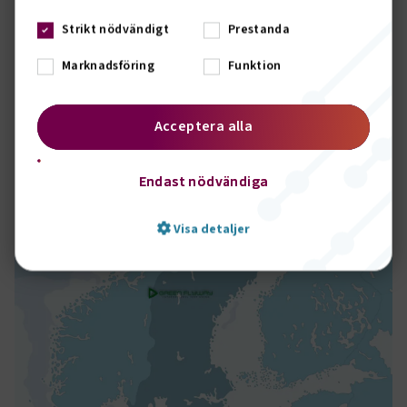
Besök AERO-EDIH
Strikt nödvändigt
Prestanda
Marknadsföring
Funktion
Karta över testbäddar
Acceptera alla
Endast nödvändiga
Visa detaljer
Strikt nödvändigt
Prestanda
Marknadsföring
Funktion
Strikt nödvändiga kakor låter dig använda webbplatsen
genom att aktivera grundläggande funktioner, såsom