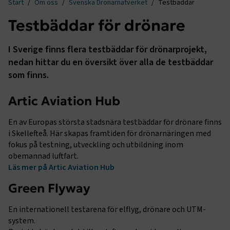
Start
Om oss
Svenska Drönarnätverket
Testbäddar
Testbäddar för drönare
I Sverige finns flera testbäddar för drönarprojekt,
nedan hittar du en översikt över alla de testbäddar
som finns.
Artic Aviation Hub
En av Europas största stadsnära testbäddar för drönare finns
i Skellefteå. Här skapas framtiden för drönarnäringen med
fokus på testning, utveckling och utbildning inom
obemannad luftfart.
Läs mer på Artic Aviation Hub
Green Flyway
En internationell testarena för elflyg, drönare och UTM-
system.