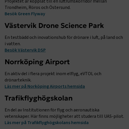
Projektet är kopplat till en luftrumskorridor mellan
Trondheim, Röros och Östersund.
Besök Green Flyway
Västervik Drone Science Park
En testbädd och inovationshub för drönare i luft, på land och
i vatten.
Besök Västervik DSP
Norrköping Airport
En aktiv del i flera projekt inom elflyg, eVTOL och
drönarteknik.
Läs mer på Norköping Airports hemsida
Trafikflyghögskolan
En del av Institutionen för flyg och aeronautiska
vetenskaper. Här finns möjligheter att studera till UAS-pilot.
Läs mer på Trafikflyghögskolans hemsida