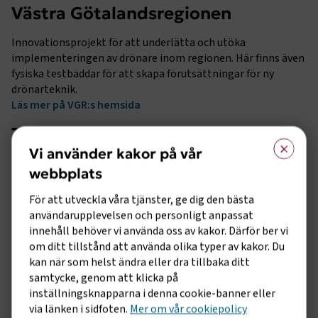
Västra Götalandsregionen
Innovationsprojekt för att underlätta och utöka
implementeringen av drönare inom regionen. Här finns även
fysiska testbäddar för att skapa förutsättningar för ny
drönarteknik.
Läs mer på VGR:s hemsida
Testbed Air Mobility
×
Vi använder kakor på vår
Nationell testbädd för att testa autonom flygning och nya
webbplats
drönarteknologier.
Här skapas en innovativ miljö som gör Sverige till en ledande
För att utveckla våra tjänster, ge dig den bästa
aktör i branschen.
användarupplevelsen och personligt anpassat
Läs mer på Air Mobilitys hemsida
innehåll behöver vi använda oss av kakor. Därför ber vi
om ditt tillstånd att använda olika typer av kakor. Du
AERO-EDIH
kan när som helst ändra eller dra tillbaka ditt
samtycke, genom att klicka på
AERO-EDIH har i samarbete med Skeldar skapat en
inställningsknapparna i denna cookie-banner eller
luftrumslösning för drönarflygning med Skeldar V200 mellan
via länken i sidfoten.
Mer om vår cookiepolicy
Norrköping Airport och Gotland under 2025.