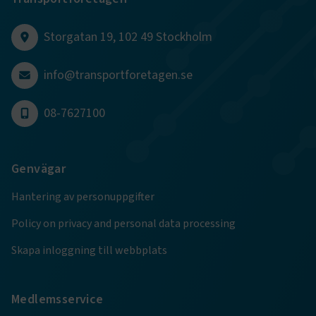
Storgatan 19, 102 49 Stockholm
info@transportforetagen.se
.EPiForm_BID
www.transportforetagen.se
2
månader
4 veckor
08-7627100
Genvägar
Hantering av personuppgifter
Policy on privacy and personal data processing
Skapa inloggning till webbplats
TF-XSRF-TOKEN
www.transportforetagen.se
Session
Medlemsservice