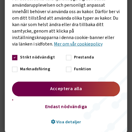
Luoma, chef för kompetensförsörjning på
användarupplevelsen och personligt anpassat
Transportföretagen.
innehåll behöver vi använda oss av kakor. Därför ber vi
Kompetensförsörjningen är en av transportnäringens
om ditt tillstånd att använda olika typer av kakor. Du
största utmaningar. För att möta efterfrågan på
kan när som helst ändra eller dra tillbaka ditt
yrkesutbildad arbetskraft krävs reformer som både höjer
samtycke, genom att klicka på
utbildningarnas kvalitet och stärker deras relevans för
inställningsknapparna i denna cookie-banner eller
arbetsmarknaden.
via länken i sidfoten.
Mer om vår cookiepolicy
– Vi ser nu fram emot att föra en dialog med politiken och
Strikt nödvändigt
Prestanda
myndigheter när det gäller införandet av yrkesprov, avslutar
Caj Luoma.
Marknadsföring
Funktion
Sidomeny
KONTAKT
Acceptera alla
Endast nödvändiga
Seth Örbrink
Visa detaljer