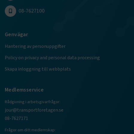
08-7627100
Google Privacy Policy
ARRAffinity
Session
Microsoft Corporation
Genvägar
.www.transportforetagen.se
Hantering av personuppgifter
Policy on privacy and personal data processing
Skapa inloggning till webbplats
.EPiForm_BID
www.transportforetagen.se
2
månader
Medlemsservice
4 veckor
Rådgivning i arbetsgivarfrågor:
jour@transportforetagen.se
08-7627171
Frågor om ditt medlemskap: