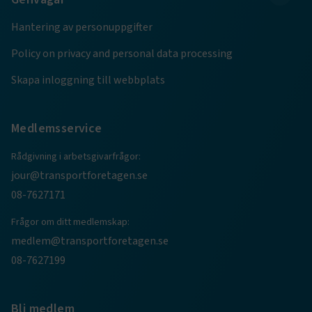
Hantering av personuppgifter
.AspNetCore.AuthCookie
transportforetagen.se
1 år
Policy on privacy and personal data processing
Skapa inloggning till webbplats
CookieScriptConsent
2
CookieScript
månader
www.transportforetagen.se
4 veckor
Medlemsservice
Google Privacy Policy
Rådgivning i arbetsgivarfrågor:
jour@transportforetagen.se
ARRAffinity
Session
Microsoft Corporation
08-7627171
.www.transportforetagen.se
Frågor om ditt medlemskap:
medlem@transportforetagen.se
08-7627199
.EPiForm_BID
www.transportforetagen.se
2
Bli medlem