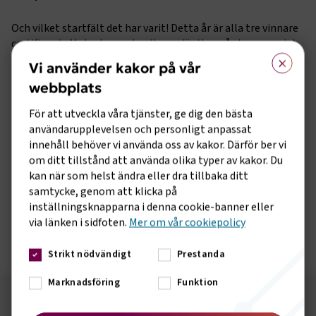
Och vilket startfält det har varit! Detta år är alla tre vinnare
certifierade Motorbranschcollege, där Herrgårdsgymnasiet
×
kammar hem förstapriset på 60 000 kronor. Med ett
Vi använder kakor på vår
inspirerande och kreativt bidrag som verkligen fångar de
webbplats
känslan av yrkesstolthet och framtidstro i branschen.
För att utveckla våra tjänster, ge dig den bästa
Uddevalla gymnasieskola tar hem andraplatsen, 50 000 kr
användarupplevelsen och personligt anpassat
tack vare sitt långsiktiga och genomtänkta arbete med
innehåll behöver vi använda oss av kakor. Därför ber vi
elevrekrytering och starka koppling till branschen.
om ditt tillstånd att använda olika typer av kakor. Du
Jämtlands Gymnasium Fyrvalla belönas med tredje pris, 40
kan när som helst ändra eller dra tillbaka ditt
000 kr för sitt engagerande arbete med att knyta ihop teori
samtycke, genom att klicka på
och praktik och skapa stolta, motiverade elever.
inställningsknapparna i denna cookie-banner eller
via länken i sidfoten.
Mer om vår cookiepolicy
Stort grattis till alla vinnare!
Strikt nödvändigt
Prestanda
Marknadsföring
Funktion
Följ oss på sociala medier!