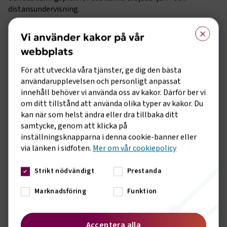
distansundervisning.
×
– Vi välkomnar att regelverket öppnar för fjärrundervisning,
Vi använder kakor på vår
men flexibiliteten begränsas när flera ämnesområden
webbplats
fortfarande kräver lärarledda praktiska moment på plats.
Det innebär sämre tillgänglighet för både förare och
För att utveckla våra tjänster, ge dig den bästa
transportföretag, inte minst i delar av landet där avstånden
användarupplevelsen och personligt anpassat
är långa. Med dagens digitala utbildningsverktyg hade fler
innehåll behöver vi använda oss av kakor. Därför ber vi
moment kunnat genomföras med bibehållen kvalitet, säger
om ditt tillstånd att använda olika typer av kakor. Du
Maria Sjölin Karlsson, regionalt verksamhetsansvarig för
kan när som helst ändra eller dra tillbaka ditt
kompetensförsörjning på Transportföretagen.
samtycke, genom att klicka på
inställningsknapparna i denna cookie-banner eller
Föreskrifterna bör ses över
via länken i sidfoten.
Mer om vår cookiepolicy
Fokus bör ligga på utbildningens kvalitet och deltagarnas
måluppfyllelse, snarare än på var undervisningen genomförs.
Strikt nödvändigt
Prestanda
– Vi delar ambitionen att värna en hög kvalitet i YKB-
Marknadsföring
Funktion
utbildningen. Därför hoppas vi att föreskrifterna kan ses över
så att reformens syfte, det vill säga en modern, flexibel och
tillgänglig fortbildning, också blir verklighet i praktiken,
Acceptera alla