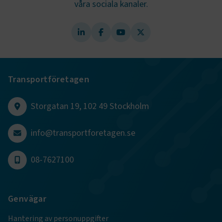
våra sociala kanaler.
.AspNetCore.AuthCookie
transportforetagen.se
1 år
CookieScriptConsent
2
CookieScript
månader
www.transportforetagen.se
4 veckor
Transportföretagen
Google Privacy Policy
Storgatan 19, 102 49 Stockholm
ARRAffinity
Session
Microsoft Corporation
.www.transportforetagen.se
info@transportforetagen.se
08-7627100
Genvägar
.EPiForm_BID
www.transportforetagen.se
2
månader
Hantering av personuppgifter
4 veckor