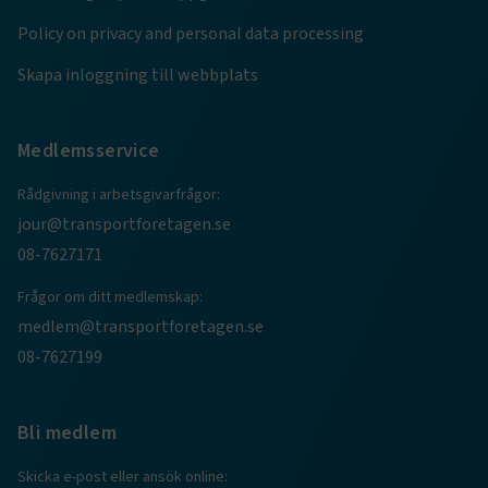
Policy on privacy and personal data processing
Skapa inloggning till webbplats
Medlemsservice
Rådgivning i arbetsgivarfrågor:
jour@transportforetagen.se
08-7627171
TF-XSRF-TOKEN
www.transportforetagen.se
Session
Frågor om ditt medlemskap:
medlem@transportforetagen.se
08-7627199
session
transportforetagen.shinyapps.io
Session
Bli medlem
Skicka e-post eller ansök online: