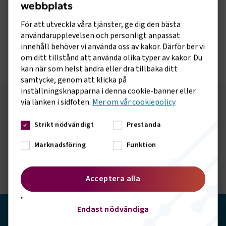
webbplats
https://www.sverigesradio.se/artikel/flygbranschen-
För att utveckla våra tjänster, ge dig den bästa
varnar-for-kokaos-vid-granskontroller
användarupplevelsen och personligt anpassat
innehåll behöver vi använda oss av kakor. Därför ber vi
om ditt tillstånd att använda olika typer av kakor. Du
kan när som helst ändra eller dra tillbaka ditt
samtycke, genom att klicka på
inställningsknapparna i denna cookie-banner eller
via länken i sidfoten.
Mer om vår cookiepolicy
Följ oss på sociala medier!
Strikt nödvändigt
Prestanda
Vill du hålla dig uppdaterad om vad vi gör? Följ oss i
våra sociala kanaler.
Marknadsföring
Funktion
Acceptera alla
Endast nödvändiga
Transportföretagen