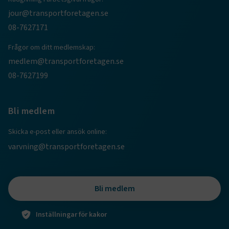
CookieScriptConsent
2
CookieScript
jour@transportforetagen.se
månader
www.transportforetagen.se
4 veckor
08-7627171
Frågor om ditt medlemskap:
Google Privacy Policy
medlem@transportforetagen.se
08-7627199
ARRAffinity
Session
Microsoft Corporation
.www.transportforetagen.se
Bli medlem
Skicka e-post eller ansök online:
varvning@transportforetagen.se
.EPiForm_BID
www.transportforetagen.se
2
månader
4 veckor
Bli medlem
Inställningar för kakor