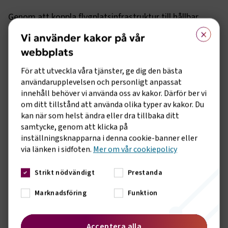
Genom att koppla flygplatsinfrastruktur till hållbar
×
energiproduktion och tillverkning av eSAF skapas nya
Vi använder kakor på vår
värdekedjor som stärker både regional utveckling och
webbplats
Sveriges roll som industrination. Det är precis den typ
av projekt som EU pekar ut i sin Sustainable Transport
För att utveckla våra tjänster, ge dig den bästa
Investment Plan (STIP) där hållbara flygbränslen ses
användarupplevelsen och personligt anpassat
som en strategisk fråga för klimat, konkurrenskraft och
innehåll behöver vi använda oss av kakor. Därför ber vi
beredskap.
om ditt tillstånd att använda olika typer av kakor. Du
kan när som helst ändra eller dra tillbaka ditt
– Sverige har alla förutsättningar att bli ett ledande
samtycke, genom att klicka på
land för produktion av hållbara flygbränslen. Nu finns
inställningsknapparna i denna cookie-banner eller
flera konkreta projekt på bordet. För att de ska bli
via länken i sidfoten.
Mer om vår cookiepolicy
verklighet fullt ut behöver regeringen kliva fram och
aktivt delta i EU:s arbete inom STIP och Early Movers,
Strikt nödvändigt
Prestanda
så att investeringar i eSAF får tydliga och långsiktiga
Marknadsföring
Funktion
spelregler, säger Fredrik Kämpfe.
Transportföretagen Flyg har länge pekat på att flygets
Acceptera alla