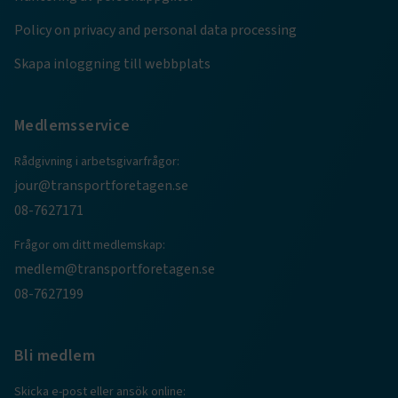
Policy on privacy and personal data processing
Skapa inloggning till webbplats
Medlemsservice
Rådgivning i arbetsgivarfrågor:
jour@transportforetagen.se
08-7627171
TF-XSRF-TOKEN
www.transportforetagen.se
Session
Frågor om ditt medlemskap:
medlem@transportforetagen.se
08-7627199
session
transportforetagen.shinyapps.io
Session
Bli medlem
Skicka e-post eller ansök online: