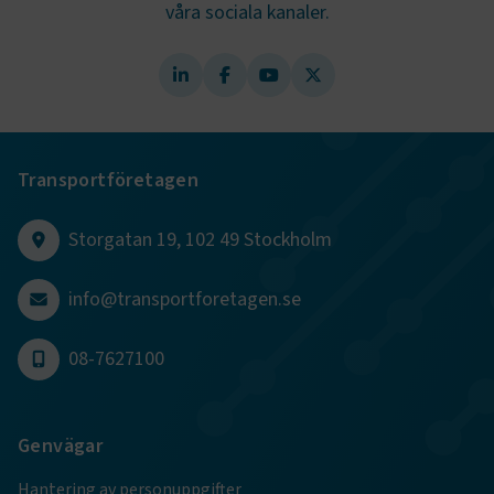
våra sociala kanaler.
.AspNetCore.AuthCookie
transportforetagen.se
1 år
CookieScriptConsent
2
CookieScript
månader
www.transportforetagen.se
4 veckor
Transportföretagen
Google Privacy Policy
Storgatan 19, 102 49 Stockholm
ARRAffinity
Session
Microsoft Corporation
.www.transportforetagen.se
info@transportforetagen.se
08-7627100
Genvägar
.EPiForm_BID
www.transportforetagen.se
2
månader
Hantering av personuppgifter
4 veckor