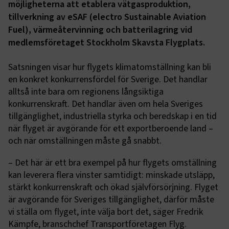
möjligheterna att etablera vätgasproduktion,
tillverkning av eSAF (electro Sustainable Aviation
Fuel), värmeåtervinning och batterilagring vid
medlemsföretaget Stockholm Skavsta Flygplats.
Satsningen visar hur flygets klimatomställning kan bli
en konkret konkurrensfördel för Sverige.
Det handlar
alltså inte bara om regionens långsiktiga
konkurrenskraft. Det handlar även om hela Sveriges
tillgänglighet, industriella styrka och beredskap i en tid
när flyget är avgörande för ett exportberoende land –
och när omställningen måste gå snabbt.
– Det här är ett bra exempel på hur flygets omställning
kan leverera flera vinster samtidigt: minskade utsläpp,
stärkt konkurrenskraft och ökad självförsörjning. Flyget
är avgörande för Sveriges tillgänglighet, därför måste
vi ställa om flyget, inte välja bort det, säger Fredrik
Kämpfe, branschchef Transportföretagen Flyg.