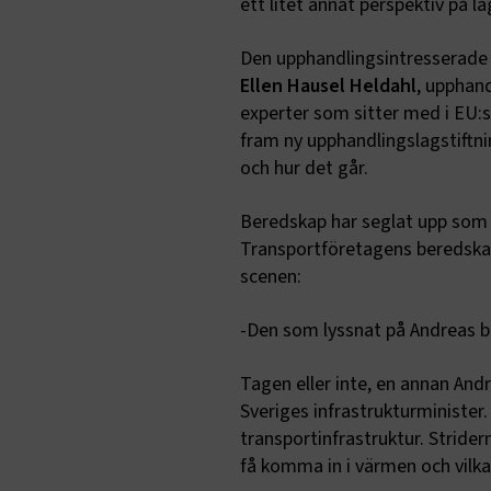
ett litet annat perspektiv på 
Den upphandlingsintresserade f
Ellen Hausel Heldahl
, upphand
experter som sitter med i EU:
fram ny upphandlingslagstiftni
och hur det går.
Beredskap har seglat upp som 
Transportföretagens beredskap
scenen:
-Den som lyssnat på Andreas bli
Tagen eller inte, en annan An
Sveriges infrastrukturminister
transportinfrastruktur. Stridern
få komma in i värmen och vilka