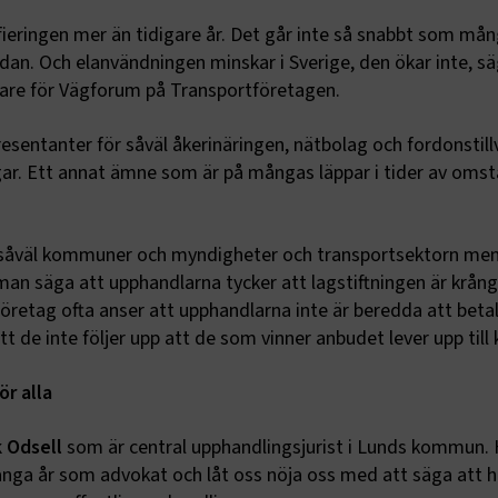
rifieringen mer än tidigare år. Det går inte så snabbt som må
edan. Och elanvändningen minskar i Sverige, den ökar inte, s
are för Vägforum på Transportföretagen.
sentanter för såväl åkerinäringen, nätbolag och fordonstill
ar. Ett annat ämne som är på mångas läppar i tider av omst
 såväl kommuner och myndigheter och transportsektorn men 
 man säga att upphandlarna tycker att lagstiftningen är krång
retag ofta anser att upphandlarna inte är beredda att betal
tt de inte följer upp att de som vinner anbudet lever upp till 
r alla
k Odsell
som är central upphandlingsjurist i Lunds kommun. 
många år som advokat och låt oss nöja oss med att säga att 