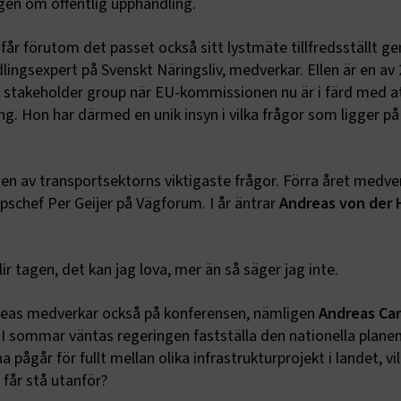
lagen om offentlig upphandling.
år förutom det passet också sitt lystmäte tillfredsställt g
lingsexpert på Svenskt Näringsliv, medverkar. Ellen är en av 
s stakeholder group när EU-kommissionen nu är i färd med at
ng. Hon har därmed en unik insyn i vilka frågor som ligger p
en av transportsektorns viktigaste frågor. Förra året medv
schef Per Geijer på Vägforum. I år äntrar
Andreas von der 
r tagen, det kan jag lova, mer än så säger jag inte.
dreas medverkar också på konferensen, nämligen
Andreas Car
. I sommar väntas regeringen fastställa den nationella planen
a pågår för fullt mellan olika infrastrukturprojekt i landet, vi
 får stå utanför?