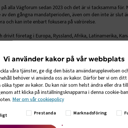
 på alla Vägforum sedan 2023 och det är vi tacksamma för. 
e av den gångna mandatperioden, även om den inte är slut ä
era och kan inte enbart fokusera på valrörelse.
h drivit företag i Europa, Ryssland, Afrika, Latinamerika, Ka
ar han gett sig in i transportbranschen genom sitt ordföran
ll ge yrkesförarna en drägligare arbetsmiljö genom säkrare
nlett ett samarbete med Trucktrust, plattformslösningen för 
Vi använder kakor på vår webbplats
nholdsson
, välkänd profil i transportsektorn och styrelseordf
eckla våra tjänster, ge dig den bästa användarupplevelsen oc
mans med Pelle Törnberg för att berätta om samarbetet.
ehåll behöver vi använda oss av kakor. Därför ber vi om ditt 
olika typer av kakor. Du kan när som helst ändra eller dra til
rket med även på årets Vägforum. Du möter
Annika Caniki
, che
enom att klicka på inställningsknapparna i denna cookie-bann
Trafikverket rustade för att förbättra vägarna och hur var de
foten.
Mer om vår cookiepolicy
Prestanda
Marknadsföring
F
anor
igt
kottet gick för Vägforum i Transportföretagens regi för för