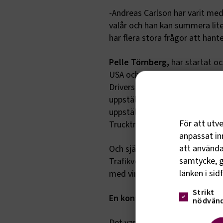
-Andreas Carlson har varit med
valår och han kan summera lit
har flera stora frågor att hant
Pelle Törnberg,
har startat oc
USA och varit vd för MTG. Nu h
Drivers First, ett bolag som vi
uppställningsplatser. De har i
uppställningsplatser.
Lars Rei
För att utv
Trucktrust, medverkar tillsam
anpassat inn
att använda 
Och självklart så är Trafikve
samtycke, g
Trafikverket underhåll Väg. Är 
länken i sid
med vinterväghållningen?
Strikt
En konferens med historiska 
nödvänd
Det var i mars 2020 som starts