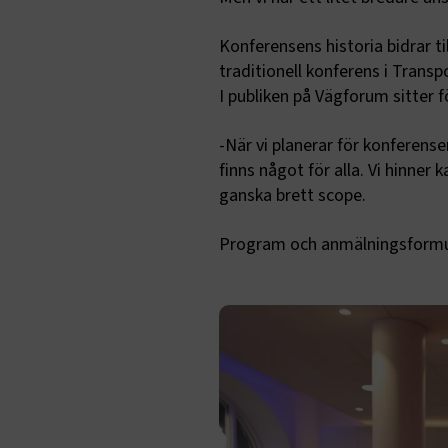
Konferensens historia bidrar til
ARRAffinity
traditionell konferens i Trans
I publiken på Vägforum sitte
-När vi planerar för konferensen
.EPiForm_B
finns något för alla. Vi hinner
ganska brett scope.
Program och anmälningsformul
TF-XSRF-TO
session