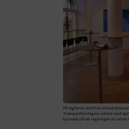
ARRAffinity
VISITOR_PR
.EPiForm_Vis
EPiStateMa
På Vägforum 2024 fick infrastrukturmi
Transportföretagens arbete med opini
lyssnade på när regeringen nu satsar
Namn
Namn