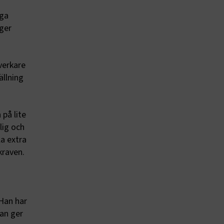
nga
äger
verkare
ällning
på lite
lig och
a extra
kraven.
Han har
han ger