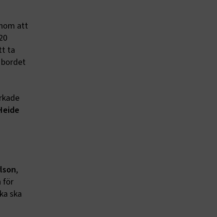
enom att
20
t ta
å bordet
erkade
Heide
lson
,
 för
lka ska