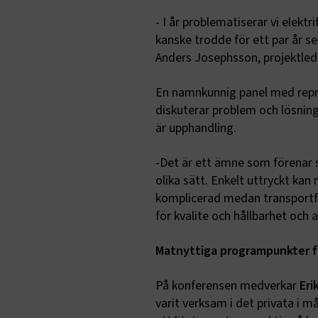
- I år problematiserar vi elekt
kanske trodde för ett par år s
Anders Josephsson, projektled
En namnkunnig panel med repre
diskuterar problem och lösning
är upphandling.
-Det är ett ämne som förenar
olika sätt. Enkelt uttryckt kan
komplicerad medan transportfö
för kvalite och hållbarhet och a
Matnyttiga programpunkter fö
På konferensen medverkar
Eri
varit verksam i det privata i 