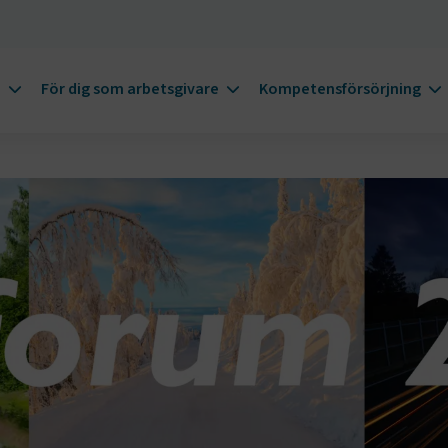
m
För dig som arbetsgivare
Kompetensförsörjning