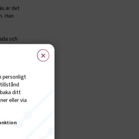
Nu är det
n. Han
nada och
deskap i
×
säkra
örande i
h personligt
tillstånd
lbaka ditt
f för
er eller via
t nu
unktion
sta