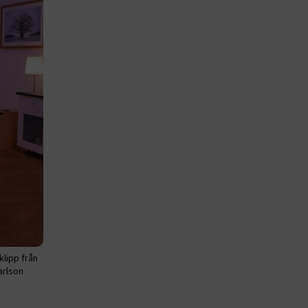
beständiga
ies.
 Azure som
r
kerställer
gar från en
tid hanteras
.
tt lagra
h
eraktion med
ar uppgifter
m olika
llningar,
as preferenser
.
entifiera vem
rmulär.
 på
klipp från
arlson