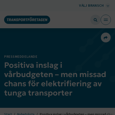
VÄLJ BRANSCH
Dela 
PRESSMEDDELANDE
Positiva inslag i
vårbudgeten – men missad
chans för elektrifiering av
tunga transporter
Start
Nyhetslista
Positiva inslag i vårbudgeten – men missad chans 