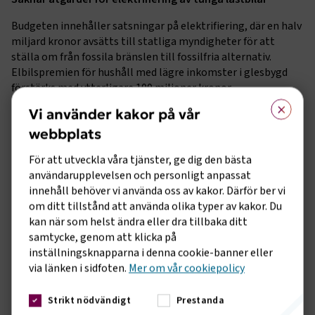
Budgeten innehåller satsningar på elektrifiering, där en halv
miljard kronor avsätts till statliga myndigheter för att
ställa om från fossila bränslen till fossilfria alternativ.
Elbilspremien för hushåll med lägre inkomster i glesbygd
förstärks med ytterligare 100 miljoner kronor.
×
Sammantaget rör det sig dock om mindre åtgärder, där
Vi använder kakor på vår
effekterna återstår att se. En central åtgärd som saknas är
webbplats
sänkt energiskatt på el för eldrivna lastbilar och bussar.
För att utveckla våra tjänster, ge dig den bästa
– Regeringen missar en kostnadseffektiv åtgärd som snabbt
användarupplevelsen och personligt anpassat
skulle kunna öka takten i elektrifieringen av tunga lastbilar,
innehåll behöver vi använda oss av kakor. Därför ber vi
som nu helt har stannat av. En sådan skattesänkning vore
om ditt tillstånd att använda olika typer av kakor. Du
enkel att införa, skulle förbättra företagens kalkyler och
kan när som helst ändra eller dra tillbaka ditt
fungera som ett viktigt komplement till befintliga
samtycke, genom att klicka på
inköpsstöd, säger Tina Thorsell, samhällspolitisk chef på
inställningsknapparna i denna cookie-banner eller
Transportföretagen.
via länken i sidfoten.
Mer om vår cookiepolicy
Inga satsningar för att möta kompetensbehovet
Strikt nödvändigt
Prestanda
För att tillfredsställa samhällets behov av