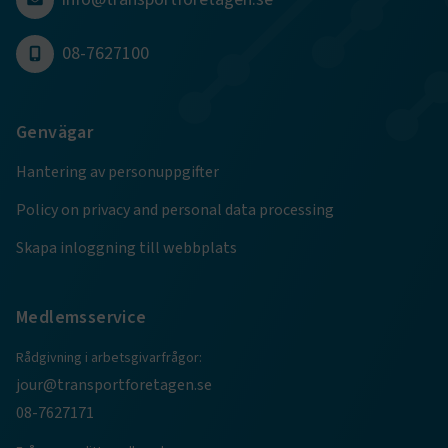
08-7627100
.EPiForm_BID
www.transportforetagen.se
2
månader
4 veckor
Genvägar
Hantering av personuppgifter
Policy on privacy and personal data processing
Skapa inloggning till webbplats
Medlemsservice
TF-XSRF-TOKEN
www.transportforetagen.se
Session
Rådgivning i arbetsgivarfrågor:
jour@transportforetagen.se
08-7627171
session
transportforetagen.shinyapps.io
Session