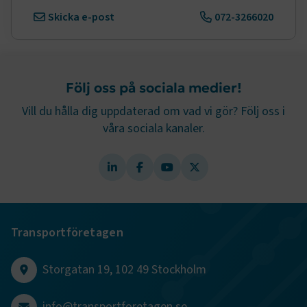
Skicka e-post
072-3266020
Namn
Leverantör
/
Domän
Utgång
.AspNetCore.Session
transportforetagen.se
Session
.AspNetCore.AuthCookie
transportforetagen.se
1 år
Följ oss på sociala medier!
Vill du hålla dig uppdaterad om vad vi gör? Följ oss i
våra sociala kanaler.
CookieScriptConsent
2
CookieScript
månader
www.transportforetagen.se
4 veckor
Google Privacy Policy
ARRAffinity
Session
Microsoft Corporation
Transportföretagen
.www.transportforetagen.se
Storgatan 19, 102 49 Stockholm
info@transportforetagen.se