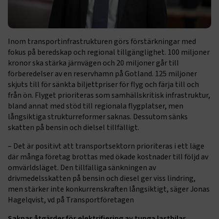
Inom transportinfrastrukturen görs förstärkningar med
fokus på beredskap och regional tillgänglighet. 100 miljoner
kronor ska stärka järnvägen och 20 miljoner går till
förberedelser av en reservhamn på Gotland. 125 miljoner
skjuts till för sänkta biljettpriser för flyg och färja till och
från ön. Flyget prioriteras som samhällskritisk infrastruktur,
bland annat med stöd till regionala flygplatser, men
långsiktiga strukturreformer saknas. Dessutom sänks
skatten på bensin och dielsel tillfälligt.
– Det är positivt att transportsektorn prioriteras i ett läge
där många företag brottas med ökade kostnader till följd av
omvärldsläget. Den tillfälliga sänkningen av
drivmedelsskatten på bensin och diesel ger viss lindring,
men stärker inte konkurrenskraften långsiktigt, säger Jonas
Hagelqvist, vd på Transportföretagen
Saknar åtgärder för elektrifiering av tunga lastbilar