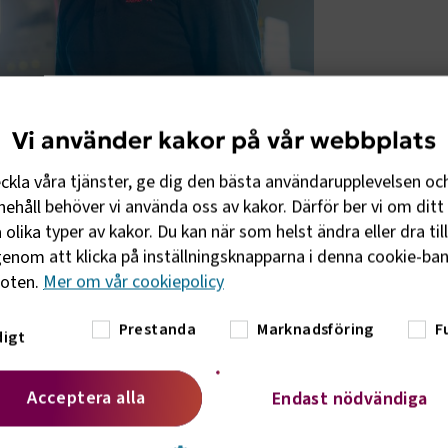
Vi använder kakor på vår webbplats
eckla våra tjänster, ge dig den bästa användarupplevelsen oc
ehåll behöver vi använda oss av kakor. Därför ber vi om ditt 
olika typer av kakor. Du kan när som helst ändra eller dra til
enom att klicka på inställningsknapparna i denna cookie-bann
lförs regionalt yrkesvux inom komvux, samt
foten.
Mer om vår cookiepolicy
skolan, för fler platser på korta kurser.
Prestanda
Marknadsföring
F
arder kronor som syftar till att stärka
igt
Acceptera alla
Endast nödvändiga
. Transportsektorn har länge haft stora
at i nära dialog med politiken för att få