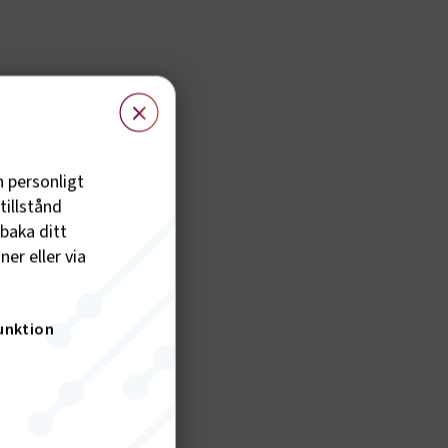
×
h personligt
tillstånd
lbaka ditt
er eller via
unktion