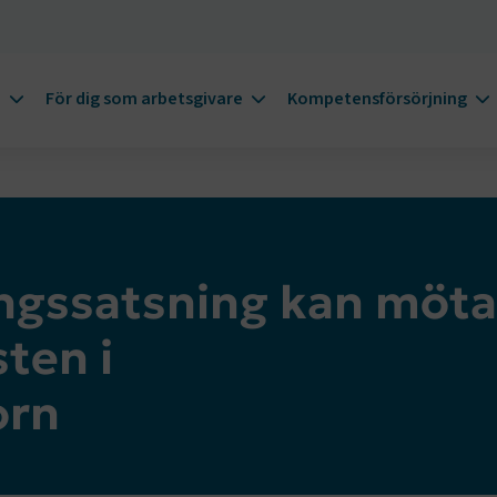
m
För dig som arbetsgivare
Kompetensförsörjning
ingssatsning kan möta
ten i
orn