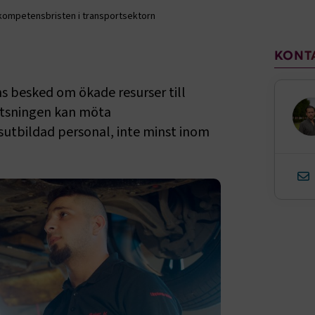
 kompetensbristen i transportsektorn
Sido
KONT
 besked om ökade resurser till
atsningen kan möta
utbildad personal, inte minst inom