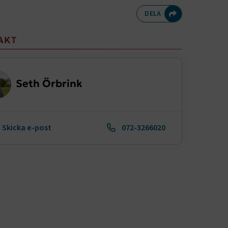
Dela på Twitte
Dela på F
Dela 
D
DELA
meny
AKT
Seth Örbrink
Skicka e-post
072-3266020