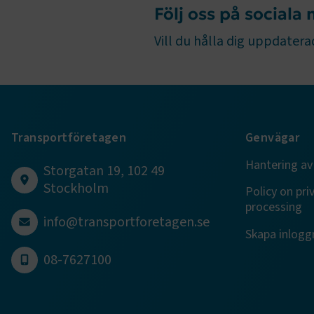
Följ oss på sociala
Vill du hålla dig uppdaterad
.EPiForm_B
Transportföretagen
Genvägar
Hantering av
Storgatan 19, 102 49
Stockholm
Policy on pri
TF-XSRF-TO
processing
info@transportforetagen.se
Skapa inloggn
session
08-7627100
ARRAffinity