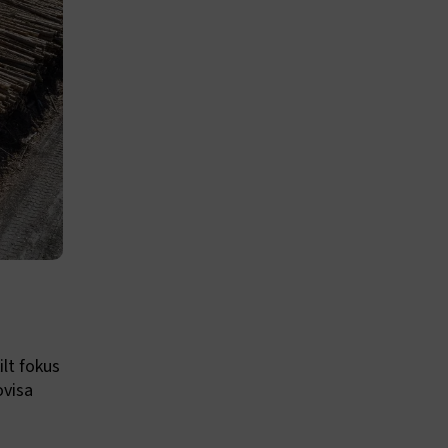
lt fokus
ovisa