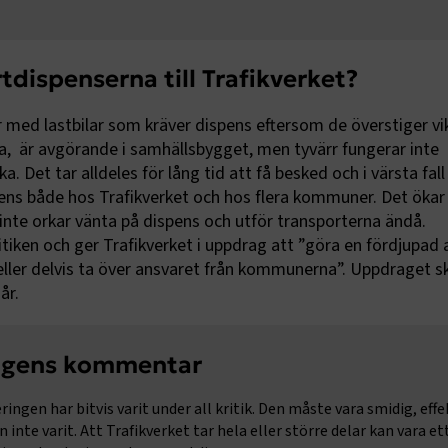
ptConsent
2
Denna cookie används av C
CookieScript
månader
Script.com-tjänsten för a
www.transportforetagen.se
4 veckor
preferenserna för besökare
Det är nödvändigt att Cook
dispenserna till Trafikverket?
Script.com cookiebanner f
Google Privacy Policy
korrekt.
r med lastbilar som kräver dispens eftersom de överstiger vi
Session
Denna cookie ställs in av 
Microsoft Corporation
som körs på Windows Azur
.www.transportforetagen.se
a,
är avgörande i samhällsbygget, men tyvärr fungerar inte
molnplattformen. Den anvä
 Det tar alldeles för lång tid att få besked och i värsta fall
belastningsbalansering för
säkerställa att besökarsi
pens både hos Trafikverket och hos flera kommuner. Det ökar
förfrågningar dirigeras til
server i varje surfningssess
 inte orkar vänta på dispens och utför transporterna ändå.
ID
www.transportforetagen.se
2
Denna cookie är för att särs
tiken och ger Trafikverket i uppdrag att ”göra en fördjupad 
månader
webbläsare från andra we
 eller delvis ta över ansvaret från kommunerna”. Uppdraget s
4 veckor
som en besökare använder
surfar på internet. Om en
år.
besöker en Optimizely sajt 
gången, tilldelar Optimize
automatiskt en slumpmäss
GUID till besökarens webb
GUIDen sparas i en cookie 
agens kommentar
har utgått skapar Optimiz
ny nästa gång användaren
hemsidan.
ringen har bitvis varit under all kritik. Den måste vara smidig, effe
KEN
www.transportforetagen.se
Session
Används för att skydda a
inte varit. Att Trafikverket tar hela eller större delar kan vara et
Cross-Site Request Forgery