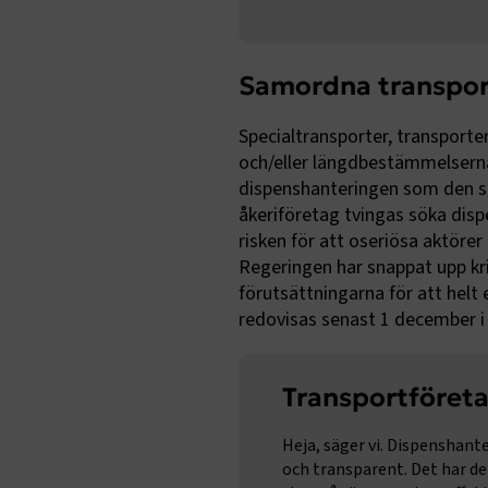
CookieScri
Samordna transport
Specialtransporter, transporte
ARRAffinity
och/eller längdbestämmelsern
dispenshanteringen som den ska.
åkeriföretag tvingas söka dis
risken för att oseriösa aktörer
.EPiForm_B
Regeringen har snappat upp kri
förutsättningarna för att helt
redovisas senast 1 december i 
Transportföret
Heja, säger vi. Dispenshante
TF-XSRF-TO
och transparent. Det har den 