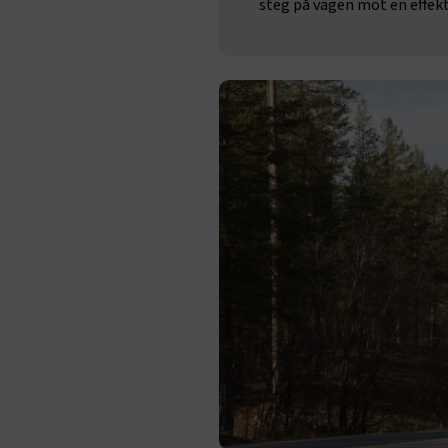
steg på vägen mot en effekt
session
ARRAffinity
VISITOR_PR
.EPiForm_Vis
EPiStateMa