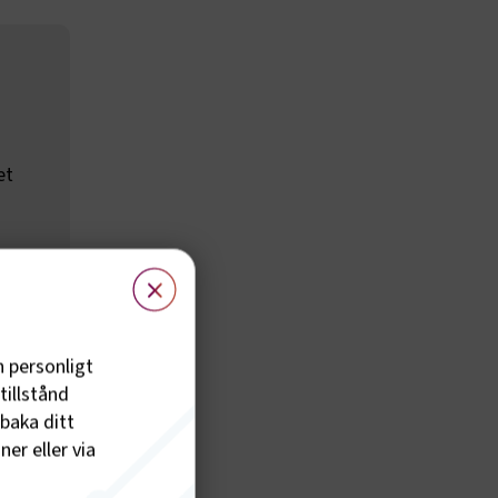
et
×
ch
ör
r
h personligt
tillstånd
ån
lbaka ditt
er eller via