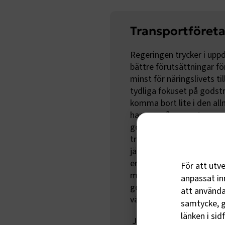
Transportföret
Regeringen trycker i upp
bättre förutsättningar fö
minst för näringslivets t
tydliga fokuset på godst
komma bort lite i den al
hamnar på persontransport
godstrafik som främjar job
trafikslagsövergripande p
järnvägstrafik som sjö- o
en mindre del av de tota
För att utv
många verksamheter och f
anpassat inn
godstransporter och en ä
att använda 
vägtrafik till järnväg och s
samtycke, g
länken i sid
Ja, vi kunde inte skrivit 