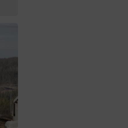
r du loggar
n. De lagras
efter att de
 kända som
beständiga
ies.
 Azure som
r
kerställer
gar från en
tid hanteras
.
tt lagra
h
eraktion med
ar uppgifter
m olika
llningar,
as preferenser
.
entifiera vem
rmulär.
 på