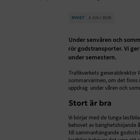
NYHET
3 JULI 2025
Under senvåren och somma
rör godstransporter. Vi ger
under semestern.
Trafikverkets generaldirektör R
sommarvärmen, om det finns nå
uppdrag
under våren och som
Stort är bra
Vi börjar med de tunga lastbila
behovet av bärighetshöjande åt
till sammanhängande godsstråk