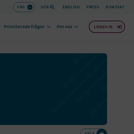
VÄG
SÖK
ENGLISH
PRESS
KONTAKT
Prioriterade frågor
Om oss
LOGGA IN
Dela på Twitte
Dela på F
Dela 
D
DELA