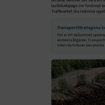
lastbilar behöver det vara ett 
lastbilsekipage om fordonet ex
Trafikverket ska redovisa uppd
Transportföretagens 
Det är ett välkommet uppdrag
konkreta åtgärder. Transportf
vilken kommuner kan ansöka fö