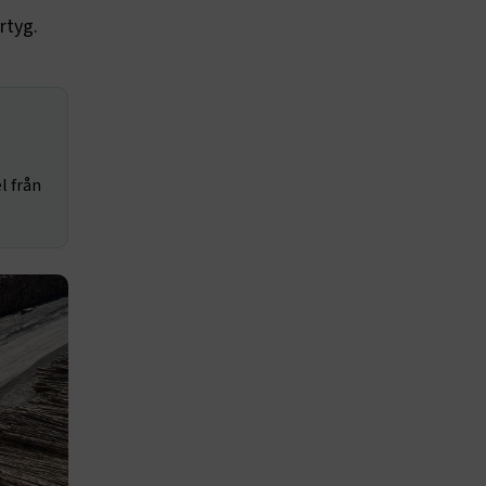
rtyg.
l från