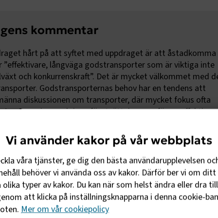
agens kommentar
draget hårt på att syftet med uppdraget är att åstadkomma
r ”effektivare, långväga godstransporter som är viktiga inte
illväxt och konkurrenskraft”. Det är mycket välkommet med d
ransporter. Godstransporternas behov har en tendens att
lmänna diskussionen om transporter, där mycket fokus ofta
er. Regeringen skriver: förutsättningarna för en effektiv
b och tillväxt behöver förbättras. Ett holistiskt,
erspektiv behövs som inkluderar alla trafikslag, såväl väg- o
Vi använder kakor på vår webbplats
ch luftfart. De långväga, nationella godstransporterna står f
la godstransporterna, men utgör samtidigt en central del fö
eckla våra tjänster, ge dig den bästa användarupplevelsen oc
ör industrin. Regeringen vill underlätta intermodala
ehåll behöver vi använda oss av kakor. Därför ber vi om ditt 
ndamålsenlig överflyttning av långväga godstransporter fr
olika typer av kakor. Du kan när som helst ändra eller dra til
jöfart”.
enom att klicka på inställningsknapparna i denna cookie-bann
foten.
Mer om vår cookiepolicy
det bättre själv. Men viktigt är givetvis vilka åtgärder som