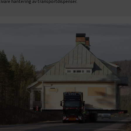
ivare hantering av transportdispenser.
(CSRF/XSRF)-attacker
transportforetagen.shinyapps.io
Session
Sessionscookies upphör nä
ut eller stänger webbläsare
bara tillfälligt och förstörs 
lämnat sidan. De är också
övergående cookies, icke-
cookies eller tillfälliga cook
SameSite
Session
När du använder Microsoft
Microsoft Corporation
värdplattform och möjliggö
.www.transportforetagen.se
belastningsbalansering, sä
denna cookie att förfrågnin
besökares webbsession all
av samma server i klustret
IVACY_METADATA
5
Denna cookie används för a
YouTube
månader
användarens samtycke oc
.youtube.com
4 veckor
sekretessval för deras int
webbplatsen. Den registrer
om besökarens samtycke o
sekretesspolicyer och instä
vilket säkerställer att der
hedras i framtida sessioner
itorIdentifier
2
Cookien används för att id
Episerver
månader
som interagerar med ett fo
www.transportforetagen.se
4 veckor
rker
www.transportforetagen.se
Session
Används för att hålla reda
användarsessioner.