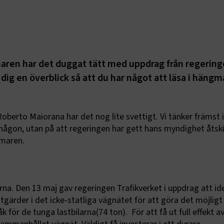
ren har det duggat tätt med uppdrag från regerin
 dig en överblick så att du har något att läsa i häng
oberto Maiorana har det nog lite svettigt. Vi tänker främst 
gon, utan på att regeringen har gett hans myndighet åtski
maren.
rna. Den 13 maj gav regeringen Trafikverket i uppdrag att ide
gärder i det icke-statliga vägnätet för att göra det möjligt 
 för de tunga lastbilarna(74 ton).
För att få ut full effekt a