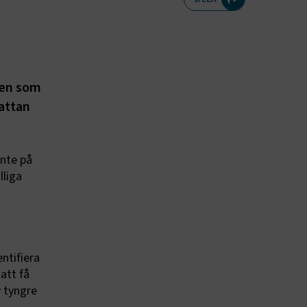
gen som
mattan
inte på
lliga
ntifiera
att få
v tyngre