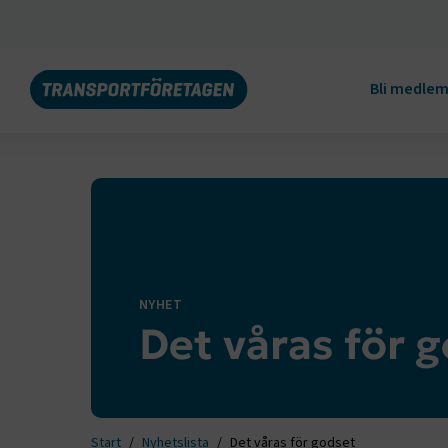
Bli medle
NYHET
Det våras för 
Start
Nyhetslista
Det våras för godset