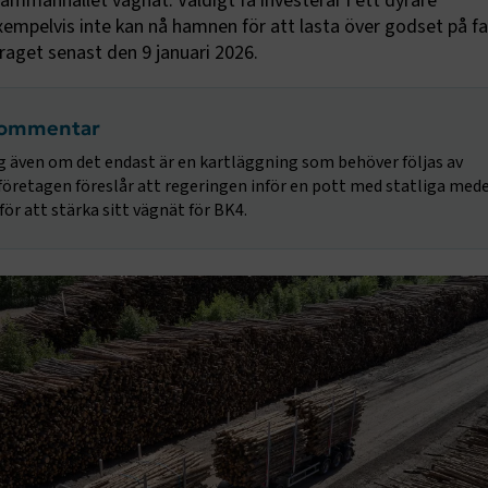
sammanhållet vägnät. Väldigt få investerar i ett dyrare
empelvis inte kan nå hamnen för att lasta över godset på fa
raget senast den 9 januari 2026.
kommentar
 även om det endast är en kartläggning som behöver följas av
öretagen föreslår att regeringen inför en pott med statliga mede
r att stärka sitt vägnät för BK4.