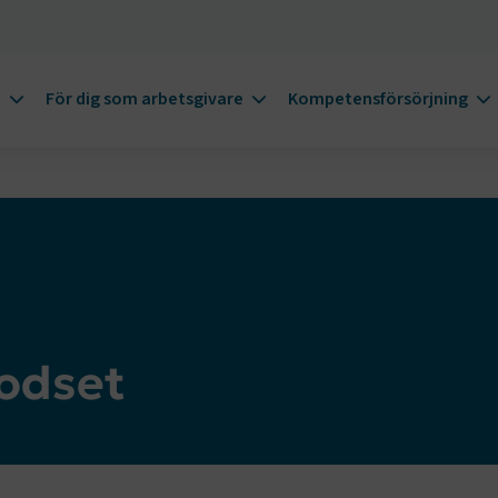
m
För dig som arbetsgivare
Kompetensförsörjning
godset