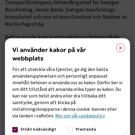
Transportföretagens förhandlingschef för Sveriges
Bussföretag Jennie Banér, Sveriges bussföretags
branschchef och vice vd Anna Grönlund och Nobinas vd
Martin Pagrotsky.
Deltog gjorde även kommunikationscheferna Malin
×
Säker från Nobina och Niclas Thorselius från
Vi använder kakor på vår
Transportföretagen.
webbplats
För att utveckla våra tjänster, ge dig den bästa
användarupplevelsen och personligt anpassat
innehåll behöver vi använda oss av kakor. Därför ber vi
om ditt tillstånd att använda olika typer av kakor. Du
kan när som helst ändra eller dra tillbaka ditt
samtycke, genom att klicka på
inställningsknapparna i denna cookie-banner eller
via länken i sidfoten.
Mer om vår cookiepolicy
Strikt nödvändigt
Prestanda