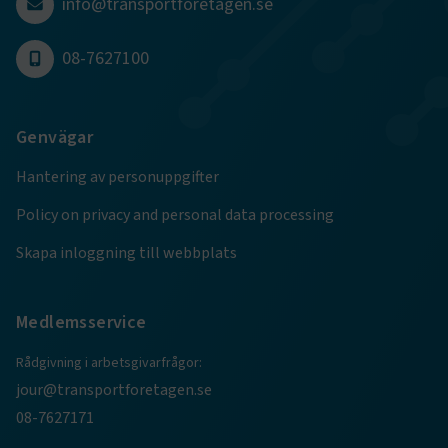
info@transportforetagen.se
Namn
Leverantör
/
Domän
Utgång
08-7627100
.AspNetCore.Session
transportforetagen.se
Session
.AspNetCore.AuthCookie
transportforetagen.se
1 år
Genvägar
Hantering av personuppgifter
CookieScriptConsent
2
CookieScript
månader
www.transportforetagen.se
Policy on privacy and personal data processing
4 veckor
Skapa inloggning till webbplats
Google Privacy Policy
Medlemsservice
ARRAffinity
Session
Microsoft Corporation
.www.transportforetagen.se
Rådgivning i arbetsgivarfrågor:
jour@transportforetagen.se
08-7627171