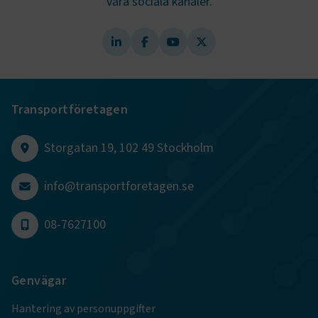
våra sociala kanaler.
.AspNetCore.AuthCookie
transportforetagen.se
1 år
CookieScriptConsent
2
CookieScript
månader
www.transportforetagen.se
4 veckor
Transportföretagen
Google Privacy Policy
Storgatan 19, 102 49 Stockholm
ARRAffinity
Session
Microsoft Corporation
.www.transportforetagen.se
info@transportforetagen.se
08-7627100
Genvägar
.EPiForm_BID
www.transportforetagen.se
2
månader
Hantering av personuppgifter
4 veckor