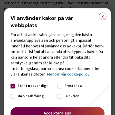
seriöst bussföretag med schyssta villkor. Den andra handlar
om själva bussresan och tar upp bland annat
×
bältesanvändning och det gemensamma ansvaret hos alla
Vi använder kakor på vår
vuxna som är med.
webbplats
– Checklistorna ger ett bra stöd till både medlemsförbund
För att utveckla våra tjänster, ge dig den bästa
och idrottsföreningar både inför bokning av bussresa och
användarupplevelsen och personligt anpassat
under själva bussresan. Det är ett viktigt initiativ från
innehåll behöver vi använda oss av kakor. Därför ber vi
Svenska bussföretag som jag ser kommer göra skillnad för
om ditt tillstånd att använda olika typer av kakor. Du
idrottsrörelsen genom tryggare och säkrare resor med buss,
kan när som helst ändra eller dra tillbaka ditt
säger Stefan Bergh, generalsekreterare på
samtycke, genom att klicka på
Riksidrottsförbundet.
inställningsknapparna i denna cookie-banner eller
Materialet lanseras idag under Busstorget, Sveriges största
via länken i sidfoten.
Mer om vår cookiepolicy
mötesplats för turistbussbranschen, som genomförs 10–11
april på IFU Arena i Uppsala. Det kommer framöver att finnas
Strikt nödvändigt
Prestanda
tillgängligt via Sveriges Bussföretags webbplats och RF-
SISU distriktens 19 webbplatser.
Marknadsföring
Funktion
Ladda ner checklistorna
här
Acceptera alla