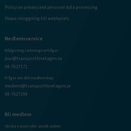
Policy on privacy and personal data processing
Skapa inloggning till webbplats
Medlemsservice
Rådgivning i arbetsgivarfrågor:
jour@transportforetagen.se
08-7627171
TF-XSRF-TOKEN
www.transportforetagen.se
Session
Frågor om ditt medlemskap:
medlem@transportforetagen.se
08-7627199
session
transportforetagen.shinyapps.io
Session
Bli medlem
Skicka e-post eller ansök online: