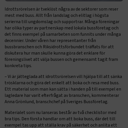
Idrottsrörelsen är tveklöst några av de sektorer som reser
mest med buss. Allt från landslag och elitlag i högsta
serierna till ungdomslag och supportrar. Många föreningar
har olika typer av partnerskap med lokala bussföretag och
det finns exempel på samarbeten som funnits under många
decennier. Under våren har representanter från
bussbranschen och Riksidrottsförbundet träffats för att
diskutera hur man skulle kunna göra det enklare för
föreningslivet att välja bussen och gemensamt tagit fram
konkreta tips.
– Vi är jätteglada att idrottsrörelsen vill hjälpa till att sänka
trösklarna och göra det enkelt att boka och resa med buss.
Ett material som man kan sätta i handen på till exempel en
lagledare har varit efterfrågat av branschen, kommenterar
Anna Grönlund, branschchef på Sveriges Bussföretag.
Materialet som nu lanseras består av två checklistor med
bra tips. Den första handlar om att boka buss, där det till
exempel tas upp att ställa krav på säkerhet och anlita ett