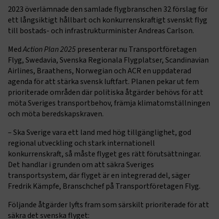
2023 överlämnade den samlade flygbranschen 32 förslag för
ett långsiktigt hållbart och konkurrenskraftigt svenskt flyg
till bostads- och infrastrukturminister Andreas Carlson.
Med
Action Plan 2025
presenterar nu Transportföretagen
Flyg, Swedavia, Svenska Regionala Flygplatser, Scandinavian
Airlines, Braathens, Norwegian och ACR en uppdaterad
agenda för att stärka svensk luftfart. Planen pekar ut fem
prioriterade områden där politiska åtgärder behövs för att
möta Sveriges transportbehov, främja klimatomställningen
och möta beredskapskraven.
– Ska Sverige vara ett land med hög tillgänglighet, god
regional utveckling och stark internationell
konkurrenskraft, så måste flyget ges rätt förutsättningar.
Det handlar i grunden om att säkra Sveriges
transportsystem, där flyget är en integrerad del, säger
Fredrik Kämpfe, Branschchef på Transportföretagen Flyg.
Följande åtgärder lyfts fram som särskilt prioriterade för att
säkra det svenska flyget: