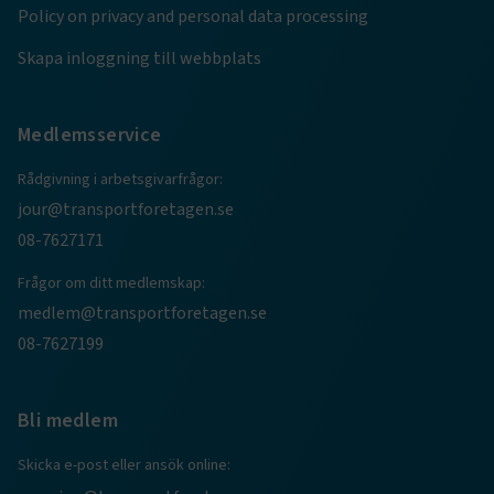
Policy on privacy and personal data processing
TF-XSRF-TOKEN
www.transportforetagen.se
Session
Skapa inloggning till webbplats
session
transportforetagen.shinyapps.io
Session
Medlemsservice
Rådgivning i arbetsgivarfrågor:
jour@transportforetagen.se
08-7627171
e
ARRAffinitySameSite
Session
Frågor om ditt medlemskap:
Microsoft Corporation
.www.transportforetagen.se
medlem@transportforetagen.se
08-7627199
Bli medlem
Skicka e-post eller ansök online:
VISITOR_PRIVACY_METADATA
5
YouTube
månader
.youtube.com