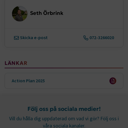
Marknadsföring
Funktion
Seth Örbrink
Strikt nödvändiga kakor låter dig använda webbplatsen
genom att aktivera grundläggande funktioner, såsom
sidnavigering och åtkomst till säkra områden på
webbplatsen. Webbplatsen fungerar inte korrekt utan
dessa kakor.
Skicka e-post
072-3266020
Namn
Leverantör
/
Domän
Utgång
.AspNetCore.Session
transportforetagen.se
Session
LÄNKAR
.AspNetCore.AuthCookie
transportforetagen.se
1 år
Action Plan 2025
CookieScriptConsent
2
CookieScript
månader
www.transportforetagen.se
4 veckor
Följ oss på sociala medier!
Google Privacy Policy
Vill du hålla dig uppdaterad om vad vi gör? Följ oss i
våra sociala kanaler.