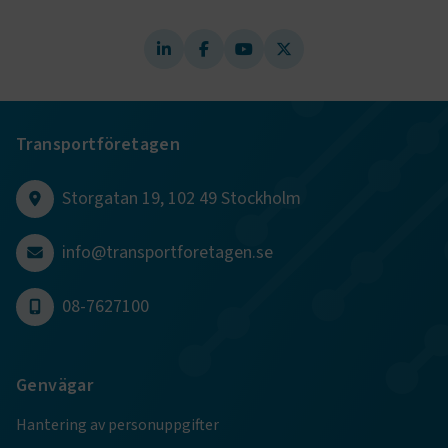
ARRAffinity
Session
Microsoft Corporation
.www.transportforetagen.se
Transportföretagen
.EPiForm_BID
www.transportforetagen.se
2
Storgatan 19, 102 49 Stockholm
månader
4 veckor
info@transportforetagen.se
08-7627100
Genvägar
Hantering av personuppgifter