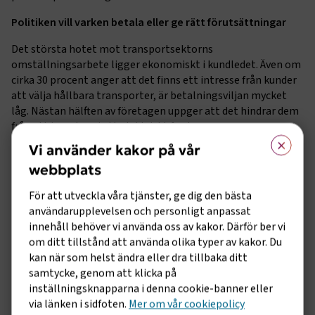
Politiken vill varken betala eller ge rätt förutsättningar
Det största hotet mot transportsektorns
omställningsarbete ligger ekonomiskt i kundledet. Även om
cirka 30 procent anger att det finns ett intresse från kunder
att välja hållbara transporter, är betalningsviljan mycket
låg. Nästan hälften av företagen uppger att det hindrar dem
från att investera i ett elektriskt fordon.
×
Vi använder kakor på vår
- Det är tydligt att omställningen måste gå ihop
webbplats
ekonomiskt. Finns ingen faktisk betalningsvilja för hållbara
transporter, kommer företagen som ska ställa om få svårt
För att utveckla våra tjänster, ge dig den bästa
att göra det. Vi ser nu också att den låga betalningsviljan
användarupplevelsen och personligt anpassat
även gäller för politiskt styrda aktörer som kommuner och
innehåll behöver vi använda oss av kakor. Därför ber vi
regioner. Väljer de att inte premiera hållbara transporter i
om ditt tillstånd att använda olika typer av kakor. Du
upphandlingar, utan alltid går efter lägsta pris, står
kan när som helst ändra eller dra tillbaka ditt
företagen ensamma kvar med notan för omställningen. Det
samtycke, genom att klicka på
är helt orimligt, särskilt då politikerna är de som sätter
inställningsknapparna i denna cookie-banner eller
klimatmålen, säger Tina Thorsell, samhällspolitisk chef på
via länken i sidfoten.
Mer om vår cookiepolicy
Transportföretagen.