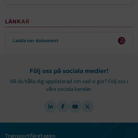
sidnavigering och åtkomst till säkra områden på
webbplatsen. Webbplatsen fungerar inte korrekt utan
dessa kakor.
LÄNKAR
Namn
Leverantör
/
Domän
Utgång
.AspNetCore.Session
transportforetagen.se
Session
Ladda ner dokument
.AspNetCore.AuthCookie
transportforetagen.se
1 år
Följ oss på sociala medier!
CookieScriptConsent
2
CookieScript
månader
www.transportforetagen.se
Vill du hålla dig uppdaterad om vad vi gör? Följ oss i
4 veckor
våra sociala kanaler.
Google Privacy Policy
ARRAffinity
Session
Microsoft Corporation
.www.transportforetagen.se
Transportföretagen