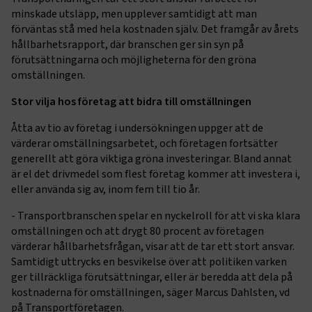
minskade utsläpp, men upplever samtidigt att man
förväntas stå med hela kostnaden själv. Det framgår av årets
hållbarhetsrapport, där branschen ger sin syn på
förutsättningarna och möjligheterna för den gröna
omställningen.
Stor vilja hos företag att bidra till omställningen
Åtta av tio av företag i undersökningen uppger att de
värderar omställningsarbetet, och företagen fortsätter
generellt att göra viktiga gröna investeringar. Bland annat
är el det drivmedel som flest företag kommer att investera i,
eller använda sig av, inom fem till tio år.
- Transportbranschen spelar en nyckelroll för att vi ska klara
omställningen och att drygt 80 procent av företagen
värderar hållbarhetsfrågan, visar att de tar ett stort ansvar.
Samtidigt uttrycks en besvikelse över att politiken varken
ger tillräckliga förutsättningar, eller är beredda att dela på
kostnaderna för omställningen, säger Marcus Dahlsten, vd
på Transportföretagen.