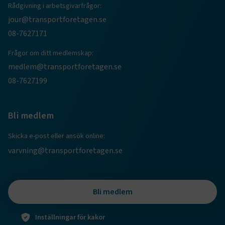
Rådgivning i arbetsgivarfrågor:
session
transportforetagen.shinyapps.io
Session
jour@transportforetagen.se
08-7627171
Frågor om ditt medlemskap:
medlem@transportforetagen.se
e
08-7627199
ARRAffinitySameSite
Session
Microsoft Corporation
.www.transportforetagen.se
Bli medlem
Skicka e-post eller ansök online:
varvning@transportforetagen.se
VISITOR_PRIVACY_METADATA
5
YouTube
månader
.youtube.com
4 veckor
Bli medlem
Inställningar för kakor