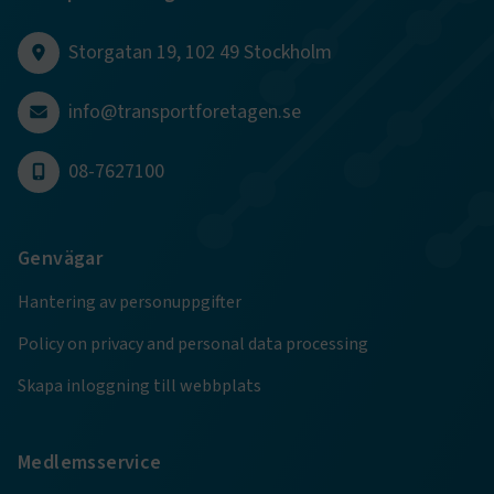
Storgatan 19, 102 49 Stockholm
info@transportforetagen.se
.EPiForm_BID
www.transportforetagen.se
2
månader
4 veckor
08-7627100
Genvägar
Hantering av personuppgifter
Policy on privacy and personal data processing
Skapa inloggning till webbplats
TF-XSRF-TOKEN
www.transportforetagen.se
Session
Medlemsservice