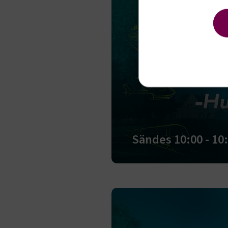
Strik
Strikt nöd
funktioner
fungerar in
Sändes 10:00 - 10
Namn
.AspNetCor
.AspNetCor
CookieScri