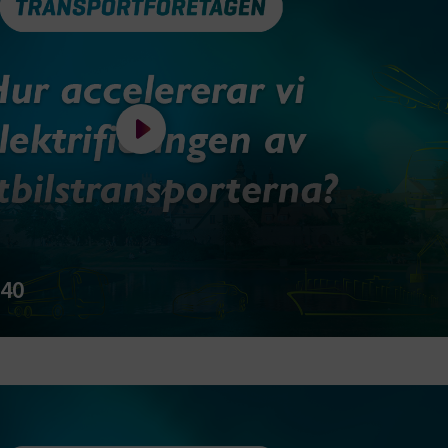
4 veckor
preferenserna för besökare
Det är nödvändigt att Cook
Script.com cookiebanner f
Google Privacy Policy
korrekt.
Session
Denna cookie ställs in av 
Microsoft Corporation
som körs på Windows Azur
.www.transportforetagen.se
molnplattformen. Den anvä
Spela filmen Sändes 09:00 - 09:40
belastningsbalansering för
säkerställa att besökarsi
förfrågningar dirigeras til
server i varje surfningssess
ID
www.transportforetagen.se
2
Denna cookie är för att särs
månader
webbläsare från andra we
4 veckor
som en besökare använder
surfar på internet. Om en
besöker en Optimizely sajt 
gången, tilldelar Optimize
automatiskt en slumpmäss
:40
GUID till besökarens webb
GUIDen sparas i en cookie 
har utgått skapar Optimiz
ny nästa gång användaren
hemsidan.
KEN
www.transportforetagen.se
Session
Används för att skydda a
Cross-Site Request Forgery
(CSRF/XSRF)-attacker
transportforetagen.shinyapps.io
Session
Sessionscookies upphör nä
ut eller stänger webbläsare