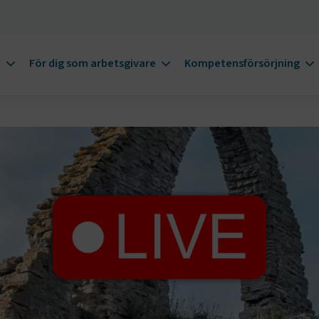
m
För dig som arbetsgivare
Kompetensförsörjning