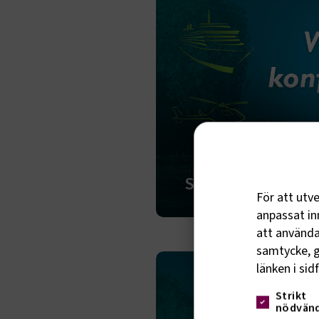
Sändes 14:00 - 15
För att utv
anpassat inn
att använda 
samtycke, g
länken i sid
Strikt
nödvänd