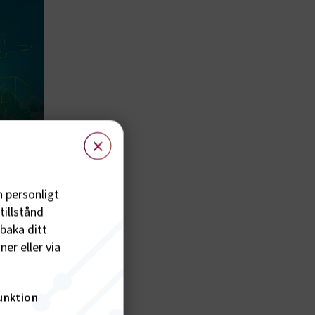
×
h personligt
tillstånd
lbaka ditt
er eller via
unktion