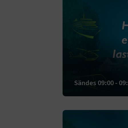
ARRAffinity
.EPiForm_B
Sändes 09:00 - 09
TF-XSRF-TO
session