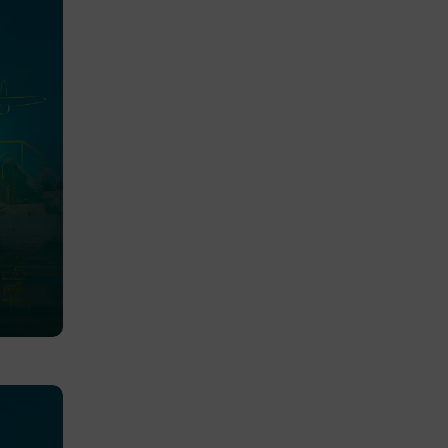
ns cookie.
ie-
ungerar
webbplatser
e-
nds för
 att
dans
l samma
ion.
kilja en
bbläsare,
 när hen
 användare
för första
ly Forms
igt vald
läsare.
och när det
ely Forms en
 besöker
nvändaren mot
r du loggar
n. De lagras