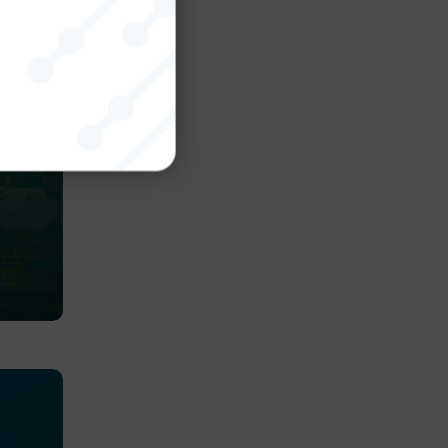
nktion
gande
bplatsen
tekniska
ändare
behörigheter
ookie-
tt komma ihåg