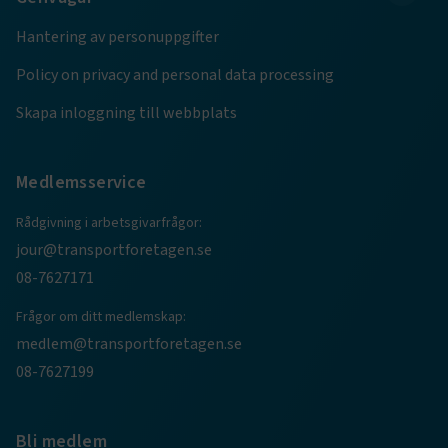
Hantering av personuppgifter
TF-XSRF-TOKEN
www.transportforetagen.se
Session
Policy on privacy and personal data processing
Skapa inloggning till webbplats
session
transportforetagen.shinyapps.io
Session
Medlemsservice
Rådgivning i arbetsgivarfrågor:
jour@transportforetagen.se
e
08-7627171
ARRAffinitySameSite
Session
Microsoft Corporation
.www.transportforetagen.se
Frågor om ditt medlemskap:
medlem@transportforetagen.se
08-7627199
Bli medlem