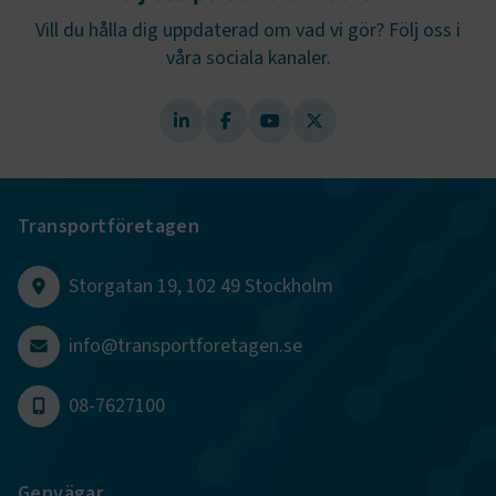
Vill du hålla dig uppdaterad om vad vi gör? Följ oss i
ARRAffinity
Session
Microsoft Corporation
våra sociala kanaler.
.www.transportforetagen.se
Transportföretagen
.EPiForm_BID
www.transportforetagen.se
2
månader
4 veckor
Storgatan 19, 102 49 Stockholm
info@transportforetagen.se
08-7627100
Genvägar