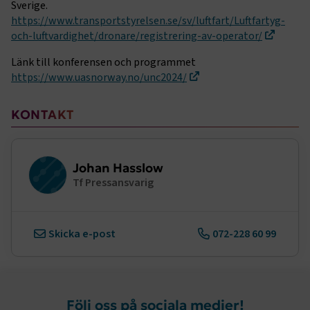
Sverige.
https://www.transportstyrelsen.se/sv/luftfart/Luftfartyg-
Marknadsföring
Funktion
och-luftvardighet/dronare/registrering-av-operator/
Strikt nödvändiga kakor låter dig använda webbplatsen
Länk till konferensen och programmet
genom att aktivera grundläggande funktioner, såsom
https://www.uasnorway.no/unc2024/
sidnavigering och åtkomst till säkra områden på
webbplatsen. Webbplatsen fungerar inte korrekt utan
dessa kakor.
Sidomeny
KONTAKT
Namn
Leverantör
/
Domän
Utgång
.AspNetCore.Session
transportforetagen.se
Session
Johan Hasslow
Tf Pressansvarig
.AspNetCore.AuthCookie
transportforetagen.se
1 år
Skicka e-post
072-228 60 99
CookieScriptConsent
2
CookieScript
månader
www.transportforetagen.se
4 veckor
Google Privacy Policy
Följ oss på sociala medier!