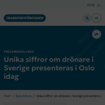
FLYG
Dela 
PRESSMEDDELANDE
Unika siffror om drönare i
Sverige presenteras i Oslo
idag
Start
Nyhetslista
Unika siffror om drönare i Sverige presenteras i 