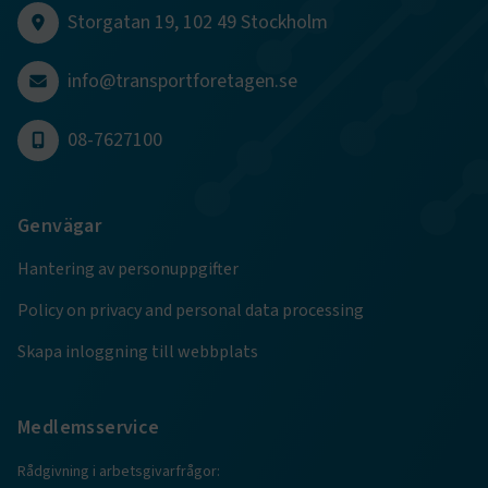
Storgatan 19, 102 49 Stockholm
info@transportforetagen.se
.EPiForm_BID
www.transportforetagen.se
2
månader
4 veckor
08-7627100
Genvägar
Hantering av personuppgifter
Policy on privacy and personal data processing
Skapa inloggning till webbplats
TF-XSRF-TOKEN
www.transportforetagen.se
Session
Medlemsservice
Rådgivning i arbetsgivarfrågor: