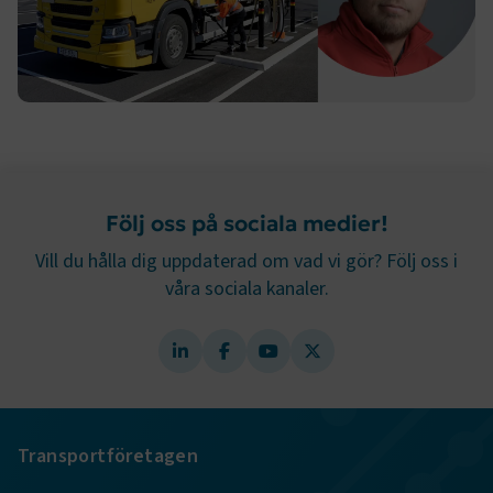
webbplatsen. Webbplatsen fungerar inte korrekt utan
dessa kakor.
Namn
Leverantör
/
Domän
Utgång
.AspNetCore.Session
transportforetagen.se
Session
.AspNetCore.AuthCookie
transportforetagen.se
1 år
Följ oss på sociala medier!
CookieScriptConsent
2
CookieScript
Vill du hålla dig uppdaterad om vad vi gör? Följ oss i
månader
www.transportforetagen.se
4 veckor
våra sociala kanaler.
Google Privacy Policy
ARRAffinity
Session
Microsoft Corporation
.www.transportforetagen.se
Transportföretagen