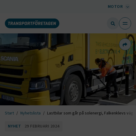
MOTOR
Dela 
Start
Nyhetslista
Lastbilar som går på solenergi, Falkenklevs väg m
NYHET
29 FEBRUARI 2024