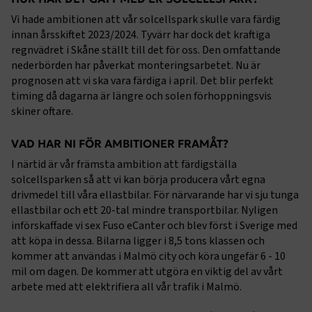
Vi hade ambitionen att vår solcellspark skulle vara färdig
innan årsskiftet 2023/2024. Tyvärr har dock det kraftiga
regnvädret i Skåne ställt till det för oss. Den omfattande
nederbörden har påverkat monteringsarbetet. Nu är
prognosen att vi ska vara färdiga i april. Det blir perfekt
timing då dagarna är längre och solen förhoppningsvis
skiner oftare.
VAD HAR NI FÖR AMBITIONER FRAMÅT?
I närtid är vår främsta ambition att färdigställa
solcellsparken så att vi kan börja producera vårt egna
drivmedel till våra ellastbilar. För närvarande har vi sju tunga
ellastbilar och ett 20-tal mindre transportbilar. Nyligen
införskaffade vi sex Fuso eCanter och blev först i Sverige med
att köpa in dessa. Bilarna ligger i 8,5 tons klassen och
kommer att användas i Malmö city och köra ungefär 6 - 10
mil om dagen. De kommer att utgöra en viktig del av vårt
arbete med att elektrifiera all vår trafik i Malmö.