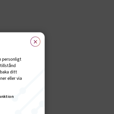
×
h personligt
tillstånd
lbaka ditt
er eller via
unktion