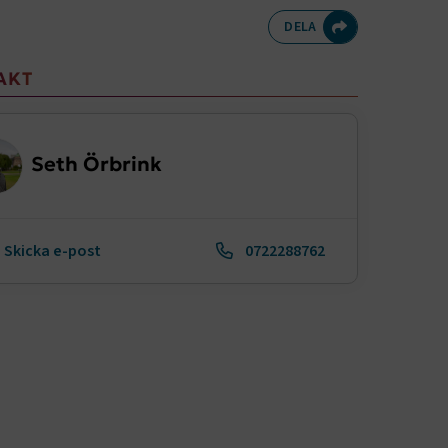
Dela på Twitte
Dela på F
Dela 
D
DELA
meny
AKT
Seth Örbrink
Skicka e-post
0722288762