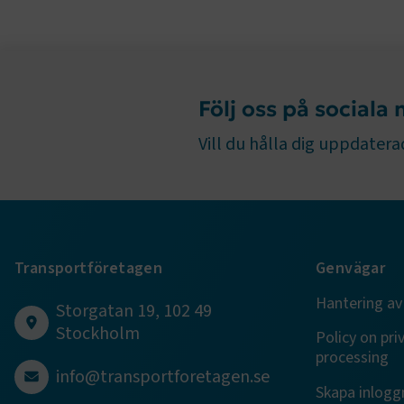
ARRAffinity
Följ oss på sociala
.EPiForm_B
Vill du hålla dig uppdaterad
Transportföretagen
Genvägar
TF-XSRF-TO
Hantering av
Storgatan 19, 102 49
Stockholm
Policy on pri
session
processing
info@transportforetagen.se
Skapa inloggn