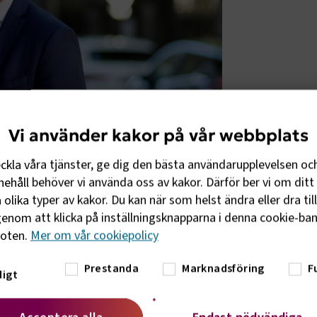
Vi använder kakor på vår webbplats
eckla våra tjänster, ge dig den bästa användarupplevelsen oc
ehåll behöver vi använda oss av kakor. Därför ber vi om ditt 
t från nästa år och skatten på drivmedel
olika typer av kakor. Du kan när som helst ändra eller dra til
tionsplikten reformeras. Regeringen
enom att klicka på inställningsknapparna i denna cookie-bann
n EU:s förnybarhetsdirektiv, där även el
foten.
Mer om vår cookiepolicy
a uppfylla lagens krav.
Prestanda
Marknadsföring
F
igt
går varsamt fram med drivmedelspriserna
fterfrågar branschen fortfarande klarhet