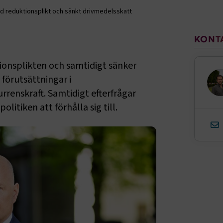
 reduktionsplikt och sänkt drivmedelsskatt
Sido
KONT
ionsplikten och samtidigt sänker
förutsättningar i
renskraft. Samtidigt efterfrågar
litiken att förhålla sig till.