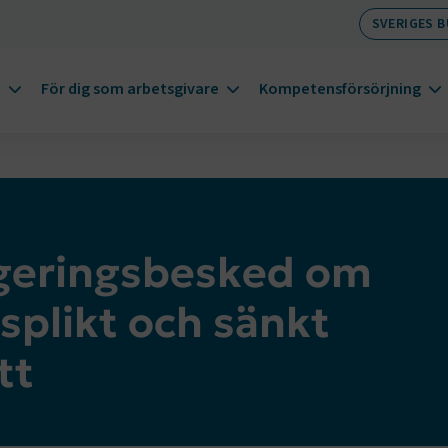
SVERIGES 
m
För dig som arbetsgivare
Kompetensförsörjning
geringsbesked om
splikt och sänkt
tt