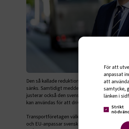
För att utv
anpassat inn
Den så kallade reduktionsplikten höjs marginell
att använda 
sänks. Samtidigt meddelar regeringen att reduk
samtycke, g
justerar också den svenska lagstiftningen utifrå
länken i sid
kan användas för att drivmedelsbolagen ska kunn
Strikt
nödvänd
Transportföretagen välkomnar att regeringen 
och EU-anpassar svenska styrmedel. Samtidigt e