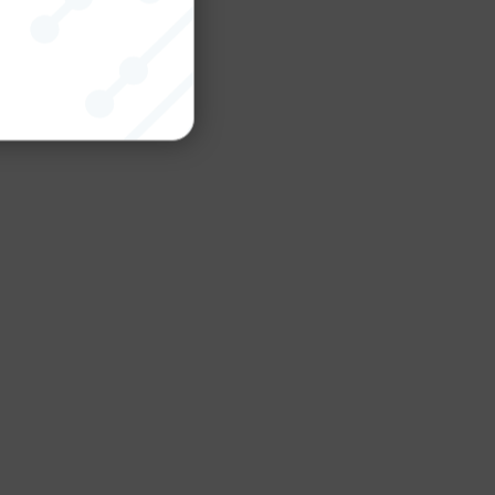
nktion
gande
bplatsen
tekniska
ändare
behörigheter
ookie-
tt komma ihåg
ns cookie.
ie-
ungerar