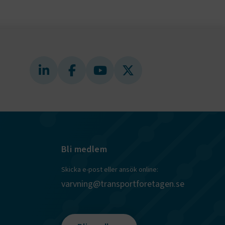
webbplatser
e-
nds för
 att
dans
l samma
ion.
kilja en
bbläsare,
 när hen
 användare
för första
ly Forms
igt vald
läsare.
och när det
ely Forms en
 besöker
Bli medlem
nvändaren mot
Skicka e-post eller ansök online:
varvning@transportforetagen.se
r du loggar
n. De lagras
efter att de
 kända som
beständiga