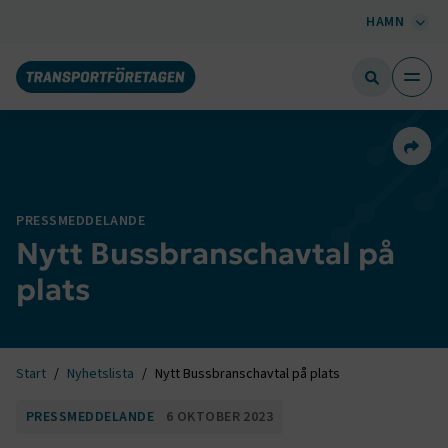
HAMN
Dela 
PRESSMEDDELANDE
Nytt Bussbranschavtal på
plats
Start
Nyhetslista
Nytt Bussbranschavtal på plats
PRESSMEDDELANDE
6 OKTOBER 2023