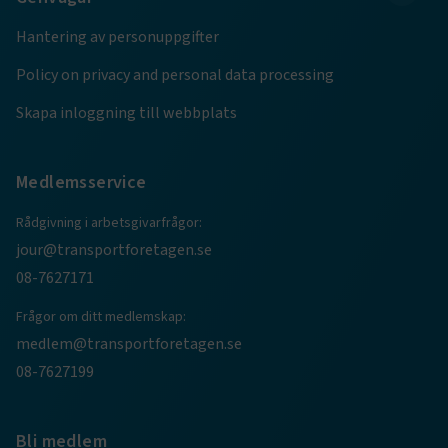
Hantering av personuppgifter
.AspNetCore.AuthCookie
transportforetagen.se
1 år
Policy on privacy and personal data processing
Skapa inloggning till webbplats
CookieScriptConsent
2
CookieScript
månader
www.transportforetagen.se
4 veckor
Medlemsservice
Google Privacy Policy
Rådgivning i arbetsgivarfrågor:
jour@transportforetagen.se
ARRAffinity
Session
Microsoft Corporation
08-7627171
.www.transportforetagen.se
Frågor om ditt medlemskap:
medlem@transportforetagen.se
08-7627199
.EPiForm_BID
www.transportforetagen.se
2
Bli medlem