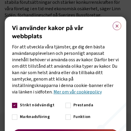
stabila förutsättningar och stärker konkurrenskraften för
våra företag i en tid med ekonomisk osäkerhet, säger Linn
Sidén, förhandlingschef på Sveriges Bussföretag.
×
Avtalet gäller från den 1 oktober 2023 till den 30 september
Vi använder kakor på vår
2025 och ger löneökningar på 7,4 procent.
webbplats
För att utveckla våra tjänster, ge dig den bästa
Sidomeny
KONTAKT
användarupplevelsen och personligt anpassat
innehåll behöver vi använda oss av kakor. Därför ber vi
om ditt tillstånd att använda olika typer av kakor. Du
Mattias Holmqvist
kan när som helst ändra eller dra tillbaka ditt
Pressansvarig
samtycke, genom att klicka på
inställningsknapparna i denna cookie-banner eller
via länken i sidfoten.
Mer om vår cookiepolicy
Skicka e-post
072-224 58 55
Strikt nödvändigt
Prestanda
Marknadsföring
Funktion
Följ oss på sociala medier!