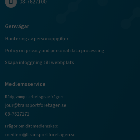
08-7627100
Genvägar
TF-XSRF-TOKEN
www.transportforetagen.se
Session
Hantering av personuppgifter
Policy on privacy and personal data processing
session
transportforetagen.shinyapps.io
Session
Skapa inloggning till webbplats
Medlemsservice
e
Rådgivning i arbetsgivarfrågor:
ARRAffinitySameSite
Session
Microsoft Corporation
jour@transportforetagen.se
.www.transportforetagen.se
08-7627171
Frågor om ditt medlemskap:
medlem@transportforetagen.se