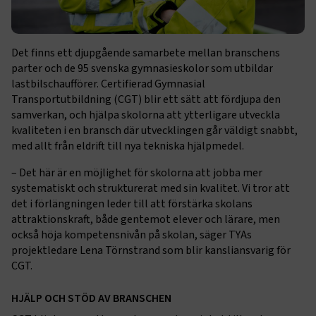
Det finns ett djupgående samarbete mellan branschens
parter och de 95 svenska gymnasieskolor som utbildar
lastbilschaufförer. Certifierad Gymnasial
Transportutbildning (CGT) blir ett sätt att fördjupa den
samverkan, och hjälpa skolorna att ytterligare utveckla
kvaliteten i en bransch där utvecklingen går väldigt snabbt,
med allt från eldrift till nya tekniska hjälpmedel.
– Det här är en möjlighet för skolorna att jobba mer
systematiskt och strukturerat med sin kvalitet. Vi tror att
det i förlängningen leder till att förstärka skolans
attraktionskraft, både gentemot elever och lärare, men
också höja kompetensnivån på skolan, säger TYAs
projektledare Lena Törnstrand som blir kansliansvarig för
CGT.
HJÄLP OCH STÖD AV BRANSCHEN