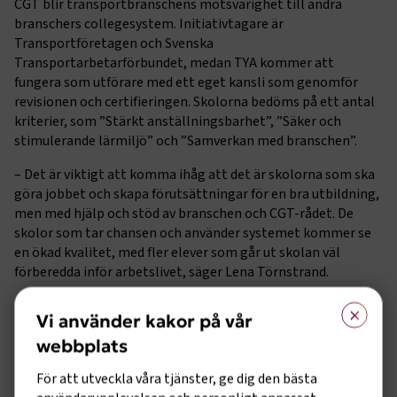
CGT blir transportbranschens motsvarighet till andra
branschers collegesystem. Initiativtagare är
Transportföretagen och Svenska
Transportarbetarförbundet, medan TYA kommer att
fungera som utförare med ett eget kansli som genomför
revisionen och certifieringen. Skolorna bedöms på ett antal
kriterier, som ”Stärkt anställningsbarhet”, ”Säker och
stimulerande lärmiljö” och ”Samverkan med branschen”.
– Det är viktigt att komma ihåg att det är skolorna som ska
göra jobbet och skapa förutsättningar för en bra utbildning,
men med hjälp och stöd av branschen och CGT-rådet. De
skolor som tar chansen och använder systemet kommer se
en ökad kvalitet, med fler elever som går ut skolan väl
förberedda inför arbetslivet, säger Lena Törnstrand.
×
EN KVALITETSSTÄMPEL FÖR ELEVERNA
Vi använder kakor på vår
Caj Luoma är
chef för Kompetensförsörjning på
webbplats
Transportföretagen, och har varit med i framtagandet av
systemet. Han ser en stor potential i den nya certifieringen.
För att utveckla våra tjänster, ge dig den bästa