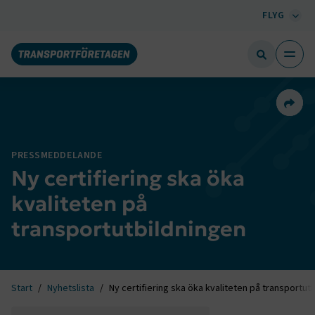
FLYG
Dela 
PRESSMEDDELANDE
Ny certifiering ska öka
kvaliteten på
transportutbildningen
Start
Nyhetslista
Ny certifiering ska öka kvaliteten på transportut