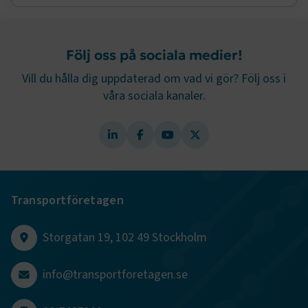
Google Privacy Policy
Följ oss på sociala medier!
ARRAffinity
Session
Microsoft Corporation
.www.transportforetagen.se
Vill du hålla dig uppdaterad om vad vi gör? Följ oss i
våra sociala kanaler.
.EPiForm_BID
www.transportforetagen.se
2
månader
4 veckor
Transportföretagen
Storgatan 19, 102 49 Stockholm
info@transportforetagen.se