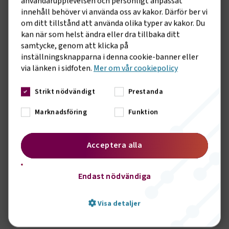
användarupplevelsen och personligt anpassat
– Den blir en plattform där alla intressenter – skolan,
innehåll behöver vi använda oss av kakor. Därför ber vi
branschen och politiken – kan samlas för att gemensamt
om ditt tillstånd att använda olika typer av kakor. Du
bidra till skolans utveckling. Det skulle kunna innebära att
kan när som helst ändra eller dra tillbaka ditt
skolan får ekonomiska resurser för inköp av ny teknik eller
samtycke, genom att klicka på
fortbildningsinsatser riktade till lärarkåren. För eleverna blir
inställningsknapparna i denna cookie-banner eller
certifieringen en kvalitetsstämpel som ökar
via länken i sidfoten.
Mer om vår cookiepolicy
anställningsbarheten.
Strikt nödvändigt
Prestanda
Martin Miljeteig, central arbetsmiljöombudsman på
Transportarbetareförbundet, ser det som en stor fördel att
Marknadsföring
Funktion
branschens parter kan vara med från början och påverka
utbildningens innehåll.
Acceptera alla
– På så sätt kan skolan få till sig önskemål från parterna om
eventuella förbättringar som behövs för att eleverna ska
känna sig trygga och får bra förutsättningar för att klara
Endast nödvändiga
yrket.
Visa detaljer
FAKTA: CERTIFIERAD GYMNASIAL TRANSPORTUTBILDNING –
SÅ FUNKAR DET