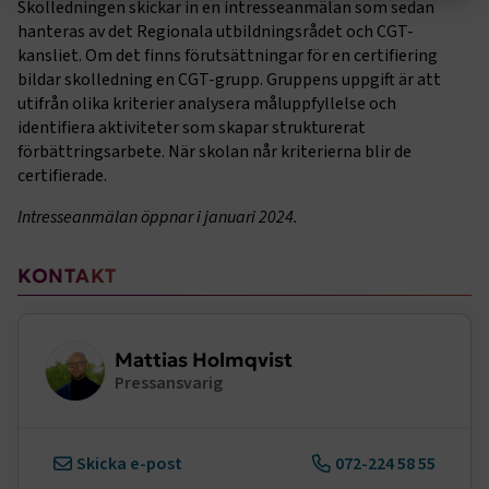
Skolledningen skickar in en intresseanmälan som sedan
hanteras av det Regionala utbildningsrådet och CGT-
Strikt nödvändigt
Prestanda
kansliet. Om det finns förutsättningar för en certifiering
bildar skolledning en CGT-grupp. Gruppens uppgift är att
Marknadsföring
Funktion
utifrån olika kriterier analysera måluppfyllelse och
identifiera aktiviteter som skapar strukturerat
Strikt nödvändiga kakor låter dig använda webbplatsen
genom att aktivera grundläggande funktioner, såsom
förbättringsarbete. När skolan når kriterierna blir de
sidnavigering och åtkomst till säkra områden på
certifierade.
webbplatsen. Webbplatsen fungerar inte korrekt utan
dessa kakor.
Intresseanmälan öppnar i januari 2024.
Namn
Leverantör
/
Domän
Utgång
Sidomeny
KONTAKT
.AspNetCore.Session
transportforetagen.se
Session
.AspNetCore.AuthCookie
transportforetagen.se
1 år
Mattias Holmqvist
Pressansvarig
CookieScriptConsent
2
CookieScript
månader
www.transportforetagen.se
4 veckor
Skicka e-post
072-224 58 55