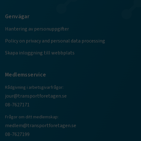
Genvägar
TF-XSRF-TOKEN
www.transportforetagen.se
Session
Hantering av personuppgifter
Policy on privacy and personal data processing
session
transportforetagen.shinyapps.io
Session
Skapa inloggning till webbplats
Medlemsservice
Rådgivning i arbetsgivarfrågor:
e
jour@transportforetagen.se
ARRAffinitySameSite
Session
Microsoft Corporation
.www.transportforetagen.se
08-7627171
Frågor om ditt medlemskap:
medlem@transportforetagen.se
08-7627199