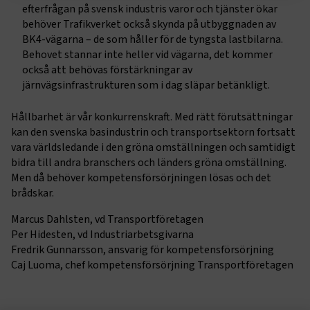
efterfrågan på svensk industris varor och tjänster ökar
Strikt nödvändigt
Prestanda
behöver Trafikverket också skynda på utbyggnaden av
BK4-vägarna – de som håller för de tyngsta lastbilarna.
Marknadsföring
Funktion
Behovet stannar inte heller vid vägarna, det kommer
också att behövas förstärkningar av
Strikt nödvändiga kakor låter dig använda webbplatsen
genom att aktivera grundläggande funktioner, såsom
järnvägsinfrastrukturen som i dag släpar betänkligt.
sidnavigering och åtkomst till säkra områden på
webbplatsen. Webbplatsen fungerar inte korrekt utan
Hållbarhet är vår konkurrenskraft. Med rätt förutsättningar
dessa kakor.
kan den svenska basindustrin och transportsektorn fortsatt
vara världsledande i den gröna omställningen och samtidigt
Namn
Leverantör
/
Domän
Utgång
bidra till andra branschers och länders gröna omställning.
.AspNetCore.Session
transportforetagen.se
Session
Men då behöver kompetensförsörjningen lösas och det
brådskar.
.AspNetCore.AuthCookie
transportforetagen.se
1 år
Marcus Dahlsten, vd Transportföretagen
Per Hidesten, vd Industriarbetsgivarna
Fredrik Gunnarsson, ansvarig för kompetensförsörjning
CookieScriptConsent
2
CookieScript
Caj Luoma, chef kompetensförsörjning Transportföretagen
månader
www.transportforetagen.se
4 veckor