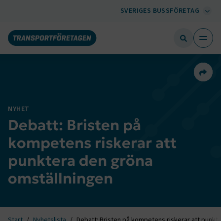
SVERIGES BUSSFÖRETAG
Dela 
NYHET
Debatt: Bristen på
kompetens riskerar att
punktera den gröna
omställningen
Start
Nyhetslista
Debatt: Bristen på kompetens riskerar att punkt