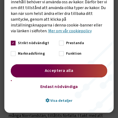
innehåll behöver vi använda oss av kakor. Därför ber vi
fungerande utbildningsform för yrkesutbildning av vuxna.
om ditt tillstånd att använda olika typer av kakor. Du
Finansieringen behöver permanentas och bli mer
kan när som helst ändra eller dra tillbaka ditt
långsiktig. Antagningen måste förändras så att yrkesvux
samtycke, genom att klicka på
blir tillgängligt även för yrkesväxlare och de som vill läsa
inställningsknapparna i denna cookie-banner eller
enstaka kompetenshöjande kurser. Det måste finnas
via länken i sidfoten.
Mer om vår cookiepolicy
möjligheter att med omställningsstudiestödet ta del av
dessa utbildningar. De behöver också dimensioneras efter
Strikt nödvändigt
Prestanda
arbetsmarknadens behov.
Vidare är arbetskraftsinvandring ett led i att säkra såväl
Marknadsföring
Funktion
industrins som transportsektorns möjligheter att
anställa nödvändig arbetskraft. Åtgärder måste
Acceptera alla
genomföras för att förenkla för företagen att anställa
utländsk arbetskraft samt för att öka Sveriges
attraktivitet för internationell kompetens.
Endast nödvändiga
Det måste också vara attraktivt att bo där arbetskraften
behövs. Det kommer krävas betydande satsningar på att
Visa detaljer
förbättra vägarna och därmed tillgängligheten i Norrland.
Tyvärr har delar av vårt statliga vägnät, inte minst i
många Norrlandslän, tillåtits förfalla. I takt med att