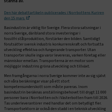
stanna av.
Den här debattartikeln publicerades i Norrbottens Kuriren
den 15 mars.
Basindustrin är viktig för Sverige. Flera stora satsningar i
norra Sverige, däribland stora investeringar i
fossilfri stålproduktion, förstärker den bilden. Samtidigt
förutsätter svensk industris konkurrenskraft och fortsatta
utveckling effektiva och fungerande transporter. Utan
transporter skulle inga varor levereras, varken företag eller
människor emellan. Transporterna är en motor som
möjliggör industrins gröna utveckling och tillväxt.
Men framgångarna i norra Sverige kommer inte av sig självt
och våra beräkningar visar på ett stort
kompetensunderskott som måste pareras. Inom
basindustrin beräknas anställningsbehovet till drygt 11 000
personer bara i Norrbotten och i Västerbotten fram till 2026.
Tas underleverantörer med handlar det om betydligt fler.
Transportsektorn är också den stadd i en teknisk utveckling