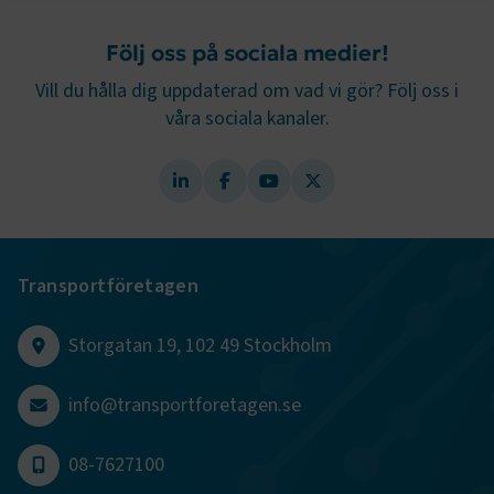
Google Privacy Policy
Följ oss på sociala medier!
ARRAffinity
Session
Microsoft Corporation
Vill du hålla dig uppdaterad om vad vi gör? Följ oss i
.www.transportforetagen.se
våra sociala kanaler.
.EPiForm_BID
www.transportforetagen.se
2
månader
Transportföretagen
4 veckor
Storgatan 19, 102 49 Stockholm
info@transportforetagen.se
08-7627100