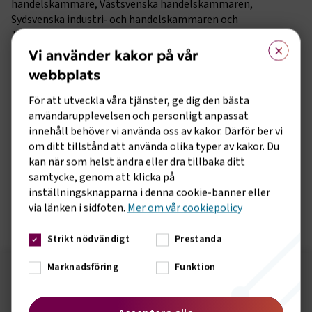
handelskammare, Västsvenska handelskammaren,
Sydsvenska industri‑ och handelskammaren och
Transportindustriförbundet. Tulldagen är Sveriges största
×
mötesplats för tullfrågor där du får möjlighet att ta del av
Vi använder kakor på vår
intressanta seminarier samtidigt som du träffar
webbplats
branschkollegor, kunder och samarbetspartner.
För att utveckla våra tjänster, ge dig den bästa
I Malmö sker Tulldagen på Clarion Hotel Malmö Live. I
användarupplevelsen och personligt anpassat
Göteborg är det på Svenska Mässan och i Stockholm är det
innehåll behöver vi använda oss av kakor. Därför ber vi
på Stockholmsmässan i Älvsjö.
om ditt tillstånd att använda olika typer av kakor. Du
kan när som helst ändra eller dra tillbaka ditt
Läs mer och anmäl dig på Tullverkets hemsida
samtycke, genom att klicka på
Är du intresserad av att delta som utställare? Kontakta
inställningsknapparna i denna cookie-banner eller
oss på
Tulldagen@transportforetagen.se
via länken i sidfoten.
Mer om vår cookiepolicy
Strikt nödvändigt
Prestanda
Marknadsföring
Funktion
Följ oss på sociala medier!
Vill du hålla dig uppdaterad om vad vi gör? Följ oss i