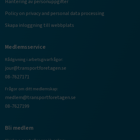
Hantering av personuppgifter
.AspNetCore.AuthCookie
transportforetagen.se
1 år
Policy on privacy and personal data processing
Skapa inloggning till webbplats
CookieScriptConsent
2
CookieScript
månader
www.transportforetagen.se
4 veckor
Medlemsservice
Rådgivning i arbetsgivarfrågor:
Google Privacy Policy
jour@transportforetagen.se
08-7627171
ARRAffinity
Session
Microsoft Corporation
.www.transportforetagen.se
Frågor om ditt medlemskap:
medlem@transportforetagen.se
08-7627199
Bli medlem
.EPiForm_BID
www.transportforetagen.se
2
månader
4 veckor