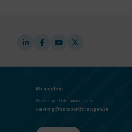
webbplatser
e-
nds för
 att
dans
l samma
ion.
kilja en
bbläsare,
 när hen
 användare
för första
ly Forms
igt vald
läsare.
och när det
ely Forms en
 besöker
Bli medlem
nvändaren mot
Skicka e-post eller ansök online:
varvning@transportforetagen.se
r du loggar
n. De lagras
efter att de
 kända som
beständiga