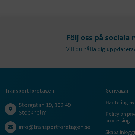
ARRAffinity
Följ oss på sociala
.EPiForm_B
Vill du hålla dig uppdaterad
Transportföretagen
Genvägar
TF-XSRF-TO
Hantering av
Storgatan 19, 102 49
Stockholm
Policy on pri
session
processing
info@transportforetagen.se
Skapa inloggn