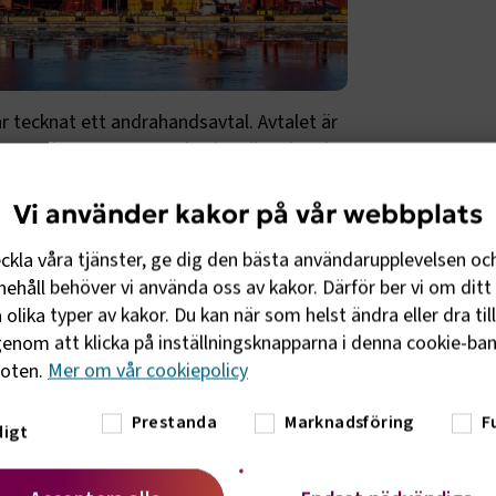
tecknat ett andrahandsavtal. Avtalet är
m Sveriges Hamnar redan i april tecknade
sport). Avtalet med LO-förbundet
villkoren för landets samtliga
Vi använder kakor på vår webbplats
eckla våra tjänster, ge dig den bästa användarupplevelsen oc
ehåll behöver vi använda oss av kakor. Därför ber vi om ditt 
rahandsavtal med Hamnarbetarförbundet,
olika typer av kakor. Du kan när som helst ändra eller dra til
enom att lägga ett helt oproportionerligt
enom att klicka på inställningsknapparna i denna cookie-bann
å ett sätt som inte är förenligt med den
foten.
Mer om vår cookiepolicy
Sveriges Hamnar och i
Prestanda
Marknadsföring
F
igt
rförbundet långsiktigt inte vill vara en del
säkert försöker de tränga undan