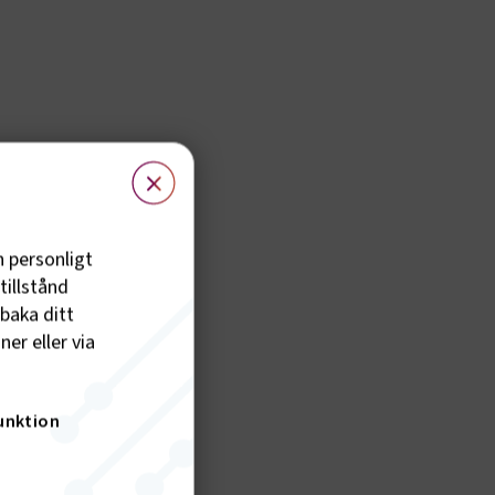
×
h personligt
tillstånd
lbaka ditt
er eller via
unktion