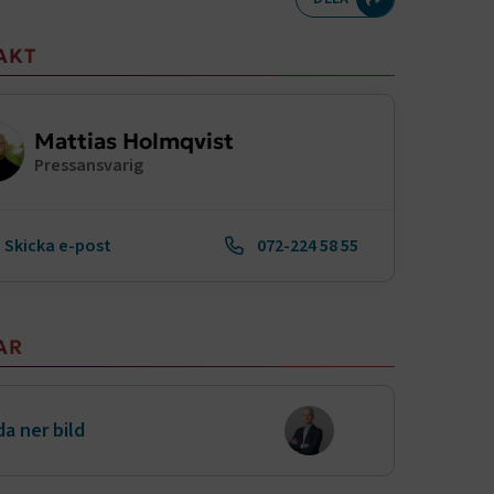
meny
AKT
Mattias Holmqvist
Pressansvarig
Skicka e-post
072-224 58 55
AR
a ner bild