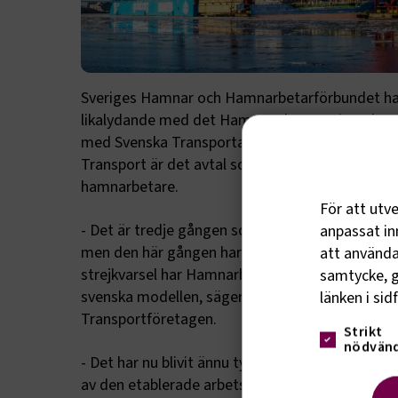
Sveriges Hamnar och Hamnarbetarförbundet har 
likalydande med det Hamn- och Stuveriavtal so
med Svenska Transportarbetareförbundet (Tran
Transport är det avtal som reglerar anställnings
hamnarbetare.
För att utv
anpassat inn
- Det är tredje gången som vi tecknar ett and
att använda 
men den här gången har det varit annorlunda. G
samtycke, g
strejkvarsel har Hamnarbetarförbundet agerat p
länken i sid
svenska modellen, säger Marcus Dahlsten, vd i 
Transportföretagen.
Strikt
nödvänd
- Det har nu blivit ännu tydligare att Hamnarbeta
av den etablerade arbetsmarknaden. Sakta men 