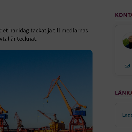
Sido
KONT
 har idag tackat ja till medlarnas
tal är tecknat.
LÄNK
Ladd