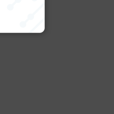
nktion
gande
bplatsen
tekniska
ändare
behörigheter
ookie-
tt komma ihåg
ns cookie.
ie-
ungerar