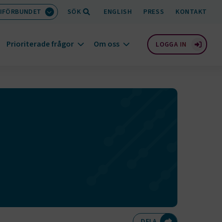
IFÖRBUNDET
SÖK
ENGLISH
PRESS
KONTAKT
Prioriterade frågor
Om oss
LOGGA IN
Dela på Twitte
Dela på F
Dela 
D
DELA