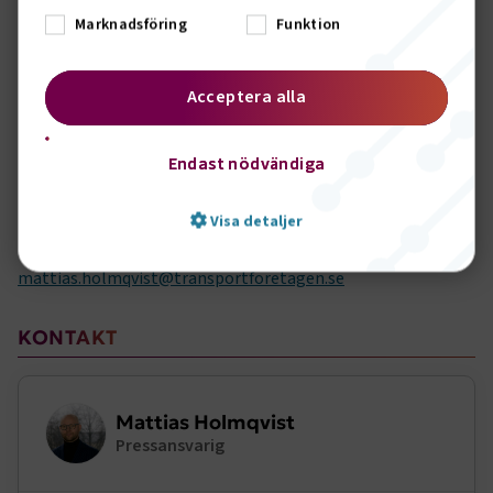
välja den typ av arbetsgivare och bransch som de själva tror
Marknadsföring
Funktion
att de kommer gilla att jobba hos, säger Johanna Linder i en
avslutande kommentar.
Acceptera alla
Priset delades ut en gång per dag och bakom priset stod
Transportföretagen, FVU (Fordons VerkstadsUtrustarna) och
SBF, (Sveriges Bildelsgrossisters Förening).
Endast nödvändiga
För kontakt med de vinnande klasserna, kontakta
Visa detaljer
Transportföretagens pressansvariga Mattias Holmqvist på
072-224 58 55 alternativt
mattias.holmqvist@transportforetagen.se
Strikt nödvändigt
Prestanda
Sidomeny
KONTAKT
Marknadsföring
Funktion
Strikt nödvändiga kakor låter dig använda webbplatsen
Mattias Holmqvist
genom att aktivera grundläggande funktioner, såsom
Pressansvarig
sidnavigering och åtkomst till säkra områden på
webbplatsen. Webbplatsen fungerar inte korrekt utan
dessa kakor.