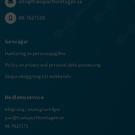
info@transportforetagen.se
08-7627100
.EPiForm_BID
www.transportforetagen.se
2
månader
4 veckor
Genvägar
Hantering av personuppgifter
Policy on privacy and personal data processing
Skapa inloggning till webbplats
Medlemsservice
TF-XSRF-TOKEN
www.transportforetagen.se
Session
Rådgivning i arbetsgivarfrågor:
jour@transportforetagen.se
08-7627171
session
transportforetagen.shinyapps.io
Session