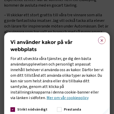
kommer de avsluta med en gocart tävling.
–
Vi skickar ett stort grattis till våra tre vinnare som alla
gjorde fantastiska insatser. Jag vill också tacka alla elever
och lärare för inspirerande möten under Automässan. Det är
alla vinnare som har valt en bransch med så gynnsamma
×
förutsättningar, säger Johanna Linder, Branschutvecklare
Vi använder kakor på vår
kompetensförsörjning på Transportföretagen.
webbplats
Eleverna som studerar på fordonsprogrammet utbildar sig
enligt Transportföretagens statistik inom en
För att utveckla våra tjänster, ge dig den bästa
framtidsbransch. Närmare sju av tio, 67 procent, som har
användarupplevelsen och personligt anpassat
gått ur fordons- och transportprogrammet har jobb inom
innehåll behöver vi använda oss av kakor. Därför ber vi
ett år. Efter tre år är siffran ännu högre. Då har 77 procent av
om ditt tillstånd att använda olika typer av kakor. Du
eleverna jobb.
kan när som helst ändra eller dra tillbaka ditt
samtycke, genom att klicka på
–
Enligt våra beräkningar behöver vi under kommande
inställningsknapparna i denna cookie-banner eller
treårsperiod rekrytera 6 800 nya medarbetare till
via länken i sidfoten.
Mer om vår cookiepolicy
motorbranschen. Den absoluta merparten av behovet finns
bland mekaniker och tekniker. Därför uppmanade vi också
Strikt nödvändigt
Prestanda
ungdomar att under mässan gå runt bland företagare och