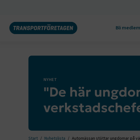
Bli medle
NYHET
"De här ungdo
verkstadschef
Start
Nyhetslista
Automässan stöttar ungdomar på väg