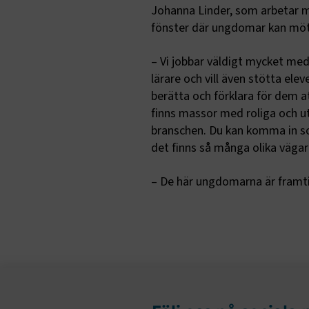
.AspNetCor
Johanna Linder, som arbetar 
fönster där ungdomar kan möt
.AspNetCor
– Vi jobbar väldigt mycket me
CookieScri
lärare och vill även stötta ele
berätta och förklara för dem a
finns massor med roliga och 
branschen. Du kan komma in s
ARRAffinity
det finns så många olika vägar
– De här ungdomarna är framtid
.EPiForm_B