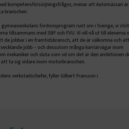
e.Session
transportforetagen.se
Session
Används av webbplatsens 
med kompetensförsörjningsfrågor, menar att Automässan är
funktioner.
a branschen:
e.AuthCookie
transportforetagen.se
1 år
Används för att hålla anv
inloggade och ge korrekta 
d gymnasieskolans fordonsprogram runt om i Sverige, vi stöt
ptConsent
2
Denna cookie används av C
CookieScript
verna tillsammans med SBF och FVU. Vi vill nå ut till eleverna 
månader
Script.com-tjänsten för a
www.transportforetagen.se
4 veckor
preferenserna för besökare
tt de jobbar i en framtidsbransch, att de är välkomna och at
Det är nödvändigt att Cook
Script.com cookiebanner f
utvecklande jobb – och dessutom många karriärvägar inom
Google Privacy Policy
korrekt.
om mekaniker och sluta som vd om det är den ambitionen du
Session
Denna cookie ställs in av 
Microsoft Corporation
som körs på Windows Azur
 att ta sig vidare inom motorbranschen.
.www.transportforetagen.se
molnplattformen. Den anvä
belastningsbalansering för
säkerställa att besökarsi
ens verkstadschefer, fyller Gilbert Fransson i.
förfrågningar dirigeras til
server i varje surfningssess
ID
www.transportforetagen.se
2
Denna cookie är för att särs
månader
webbläsare från andra we
4 veckor
som en besökare använder
surfar på internet. Om en
besöker en Optimizely sajt 
gången, tilldelar Optimize
automatiskt en slumpmäss
GUID till besökarens webb
GUIDen sparas i en cookie 
har utgått skapar Optimiz