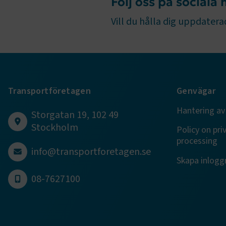
Följ oss på sociala
Vill du hålla dig uppdaterad
TF-XSRF-TO
session
Transportföretagen
Genvägar
ARRAffinity
Hantering av
Storgatan 19, 102 49
Stockholm
Policy on pri
processing
info@transportforetagen.se
VISITOR_PR
Skapa inloggn
08-7627100
.EPiForm_Vis