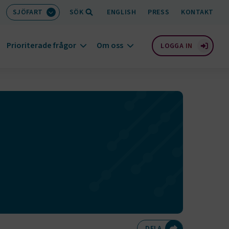
SJÖFART
SÖK
ENGLISH
PRESS
KONTAKT
Prioriterade frågor
Om oss
LOGGA IN
Dela på Twitte
Dela på F
Dela 
D
DELA