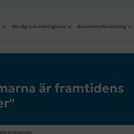
m
För dig som arbetsgivare
Kompetensförsörjning
marna är framtidens
er"
en in i branschen