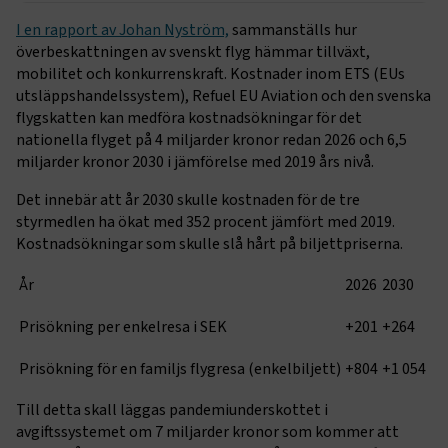
I en rapport av Johan Nyström,
sammanställs hur
överbeskattningen av svenskt flyg hämmar tillväxt,
mobilitet och konkurrenskraft. Kostnader inom ETS (EUs
utsläppshandelssystem), Refuel EU Aviation och den svenska
flygskatten kan medföra kostnadsökningar för det
nationella flyget på 4 miljarder kronor redan 2026 och 6,5
miljarder kronor 2030 i jämförelse med 2019 års nivå.
Det innebär att år 2030 skulle kostnaden för de tre
styrmedlen ha ökat med 352 procent jämfört med 2019.
Kostnadsökningar som skulle slå hårt på biljettpriserna.
År
2026
2030
Prisökning per enkelresa i SEK
+201
+264
Prisökning för en familjs flygresa (enkelbiljett)
+804
+1 054
Till detta skall läggas pandemiunderskottet i
avgiftssystemet om 7 miljarder kronor som kommer att