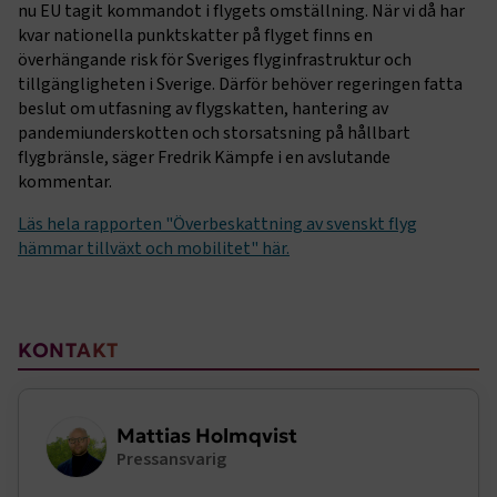
dessa kakor.
nu EU tagit kommandot i flygets omställning. När vi då har
kvar nationella punktskatter på flyget finns en
Namn
Leverantör
/
Domän
Utgång
överhängande risk för Sveriges flyginfrastruktur och
.AspNetCore.Session
transportforetagen.se
Session
tillgängligheten i Sverige. Därför behöver regeringen fatta
beslut om utfasning av flygskatten, hantering av
pandemiunderskotten och storsatsning på hållbart
.AspNetCore.AuthCookie
transportforetagen.se
1 år
flygbränsle, säger Fredrik Kämpfe i en avslutande
kommentar.
Läs hela rapporten "Överbeskattning av svenskt flyg
CookieScriptConsent
2
CookieScript
månader
www.transportforetagen.se
hämmar tillväxt och mobilitet" här.
4 veckor
Google Privacy Policy
Sidomeny
KONTAKT
ARRAffinity
Session
Microsoft Corporation
.www.transportforetagen.se
Mattias Holmqvist
Pressansvarig