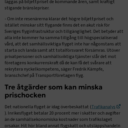
läggas på biljettpriset de kommande åren, samt kraftigt
stigande bränslepriser.
- Om inte resenärerna klarar det högre biljettpriset och
istället minskar sitt flygande finns det en akut risk för
Sveriges flyginfrastruktur och tillgänglighet. Det betyder att
alla inte kommer ha samma tillgång till högspecialiserad
vård, att det samhällsviktiga flyget inte har någonstans att
starta och landa samt att totalförsvaret försämras. Utöver
privatpersoner och samhällsviktiga tjänster slår det mot
företagens konkurrenskraft då de kan få det svårare att
rekrytera nyckelkompetens, säger Fredrik Kämpfe,
branschchef på Transportföretagen flyg.
Tre åtgärder som kan minska
prischocken
Det nationella flyget är idag överbeskattat (
Trafikanalys
). Inrikesflyget betalar 20 procent mer i skatter och avgifter
än de samhällsekonomiska kostnader som trafikslaget
orsakar. Hit hör bland annat flygskatt och utsläppshandeln