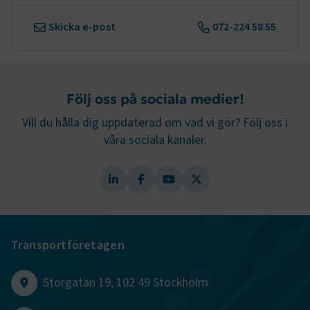
Skicka e-post
072-224 58 55
.EPiForm_BID
www.transportforetagen.se
2
månader
4 veckor
Följ oss på sociala medier!
Vill du hålla dig uppdaterad om vad vi gör? Följ oss i
våra sociala kanaler.
Transportföretagen
TF-XSRF-TOKEN
www.transportforetagen.se
Session
Storgatan 19, 102 49 Stockholm
session
transportforetagen.shinyapps.io
Session