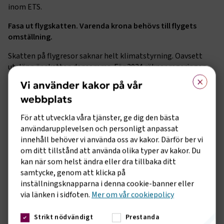
inom ETS.
Fasa ut flygskatten. Varenda krona behövs till flygets
omställning.
Skatten på flygresor saknar helt klimatstyrning. Oavsett
utsläpp är skatten densamma. För 2024 räknar regeringen
×
med flygskatt om 1,8 miljarder kronor. Medel som inte
Vi använder kakor på vår
återinvesteras i flyget eller dess omställning. Resultatet av
webbplats
skatten är att flyglinjer flyttar utanför landets gränser
och
minskar resandet inom, från och till Sverige med 10
För att utveckla våra tjänster, ge dig den bästa
procent
.
användarupplevelsen och personligt anpassat
innehåll behöver vi använda oss av kakor. Därför ber vi
Hantera pandemiunderskotten.
om ditt tillstånd att använda olika typer av kakor. Du
Ett förslag som möjliggör tillfälligt tillskott i
kan när som helst ändra eller dra tillbaka ditt
avgiftssystemet för säkerhetskontroller har varit remitterat
samtycke, genom att klicka på
och kan läggas för genomförandebeslut idag.
inställningsknapparna i denna cookie-banner eller
via länken i sidfoten.
Mer om vår cookiepolicy
Under pandemin när infrastrukturen hölls igång trots att
det saknades resenärer skapades ett stort underskott i
Strikt nödvändigt
Prestanda
avgiftssystemet. Den samlade skulden för flygplatstjänster,