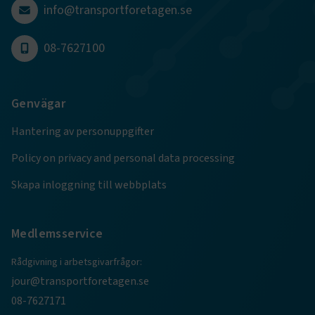
info@transportforetagen.se
08-7627100
e
ARRAffinitySameSite
Session
Microsoft Corporation
Genvägar
.www.transportforetagen.se
Hantering av personuppgifter
Policy on privacy and personal data processing
Skapa inloggning till webbplats
VISITOR_PRIVACY_METADATA
5
YouTube
månader
.youtube.com
Medlemsservice
4 veckor
Rådgivning i arbetsgivarfrågor:
jour@transportforetagen.se
08-7627171