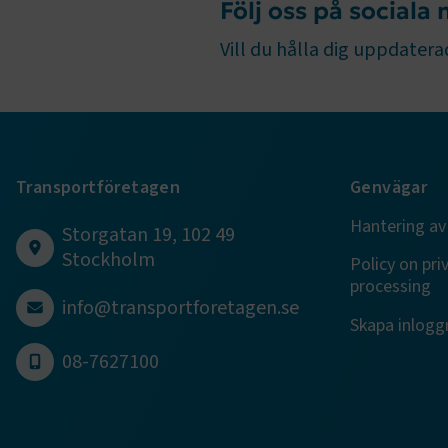
Följ oss på sociala
Vill du hålla dig uppdaterad
.EPiForm_B
Transportföretagen
Genvägar
Hantering av
Storgatan 19, 102 49
Stockholm
Policy on pri
TF-XSRF-TO
processing
info@transportforetagen.se
Skapa inloggn
session
08-7627100
ARRAffinity