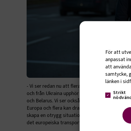
För att utv
anpassat inn
att använda 
samtycke, g
länken i sid
- Vi ser redan nu att flera delar av transportsek
Strikt
och från Ukraina upphör så begränsas eller upphö
nödvänd
och Belarus. Vi ser också att ukrainska åkerier oc
Europa och flera kan drabbas av kapacitetsbrist
skapa en otrygg situation för många människor
det europeiska transportnätet fungerar dygnet 