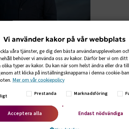
Vi använder kakor på vår webbplats
eckla våra tjänster, ge dig den bästa användarupplevelsen oc
ehåll behöver vi använda oss av kakor. Därför ber vi om ditt 
olika typer av kakor. Du kan när som helst ändra eller dra til
enom att klicka på inställningsknapparna i denna cookie-bann
foten.
Mer om vår cookiepolicy
torn påverkas, förutom att transporter till
r även transporter till och från Ryssland
Prestanda
Marknadsföring
F
igt
h chaufförer faller från transportnätet i
 och kostnadsökningar. Allt detta kan
Acceptera alla
Endast nödvändiga
 som är beroende av transporter och att
runt, säger Marcus Dahlsten.