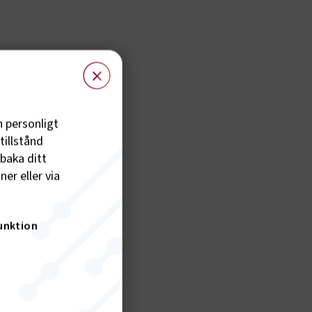
×
h personligt
tillstånd
lbaka ditt
er eller via
unktion