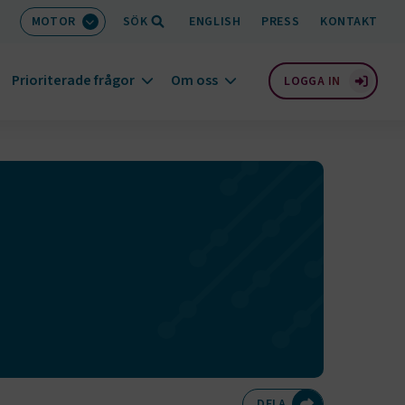
MOTOR
SÖK
ENGLISH
PRESS
KONTAKT
Prioriterade frågor
Om oss
LOGGA IN
Dela på Twitte
Dela på F
Dela 
D
DELA