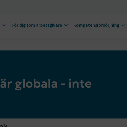
m
För dig som arbetsgivare
Kompetensförsörjning
r globala - inte
nella