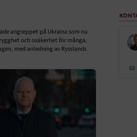
Sido
KONT
erade angreppet på Ukraina som nu
otrygghet och osäkerhet för många,
agen, med anledning av Rysslands