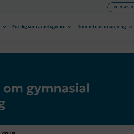
SVERIGES 
m
För dig som arbetsgivare
Kompetensförsörjning
n om gymnasial
g
ionering