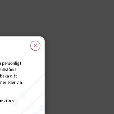
×
h personligt
tillstånd
lbaka ditt
er eller via
unktion