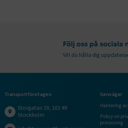
ARRAffinity
Följ oss på sociala
.EPiForm_B
Vill du hålla dig uppdaterad
Transportföretagen
Genvägar
TF-XSRF-TO
Hantering av
Storgatan 19, 102 49
Stockholm
session
Policy on pri
processing