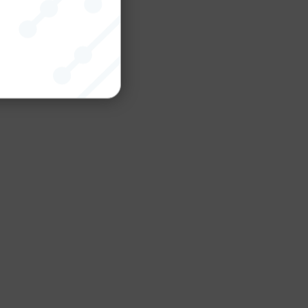
nktion
gande
bplatsen
tekniska
ändare
behörigheter
ookie-
tt komma ihåg
ns cookie.
ie-