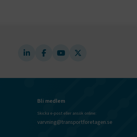
ungerar
webbplatser
e-
nds för
 att
dans
l samma
ion.
kilja en
bbläsare,
 när hen
 användare
för första
ly Forms
igt vald
läsare.
och när det
ely Forms en
 besöker
Bli medlem
nvändaren mot
Skicka e-post eller ansök online:
varvning@transportforetagen.se
r du loggar
n. De lagras
efter att de
 kända som