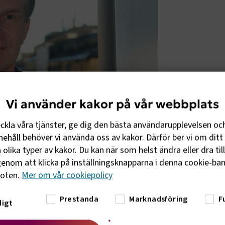
Vi använder kakor på vår webbplats
eckla våra tjänster, ge dig den bästa användarupplevelsen oc
ehåll behöver vi använda oss av kakor. Därför ber vi om ditt 
olika typer av kakor. Du kan när som helst ändra eller dra til
enom att klicka på inställningsknapparna i denna cookie-bann
om bygger tanken om ett system för
foten.
Mer om vår cookiepolicy
ringsutredningen som kom sommaren 2020.
Prestanda
Marknadsföring
F
igt
a en viktig del av lösningen på samhällets
sörjning, säger Caj Luoma, chef