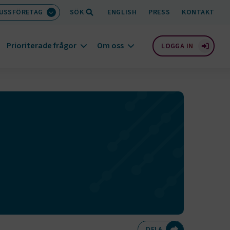
BUSSFÖRETAG
SÖK
ENGLISH
PRESS
KONTAKT
Prioriterade frågor
Om oss
LOGGA IN
Dela på Twitte
Dela på F
Dela 
D
DELA