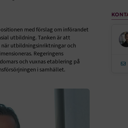
Sido
KONT
opositionen med förslag om införandet
ial utbildning. Tanken är att
när utbildningsinriktningar och
dimensioneras. Regeringens
gdomars och vuxnas etablering på
försörjningen i samhället.