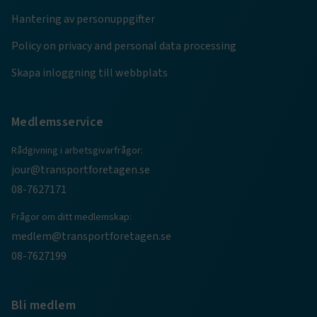
Hantering av personuppgifter
Marknadsföring
Funktion
Policy on privacy and personal data processing
Strikt nödvändiga kakor låter dig använda webbplatsen
genom att aktivera grundläggande funktioner, såsom
Skapa inloggning till webbplats
sidnavigering och åtkomst till säkra områden på
webbplatsen. Webbplatsen fungerar inte korrekt utan
dessa kakor.
Medlemsservice
Namn
Leverantör
/
Domän
Utgång
Rådgivning i arbetsgivarfrågor:
.AspNetCore.Session
transportforetagen.se
Session
jour@transportforetagen.se
08-7627171
.AspNetCore.AuthCookie
transportforetagen.se
1 år
Frågor om ditt medlemskap:
medlem@transportforetagen.se
CookieScriptConsent
2
CookieScript
månader
08-7627199
www.transportforetagen.se
4 veckor
Google Privacy Policy
Bli medlem