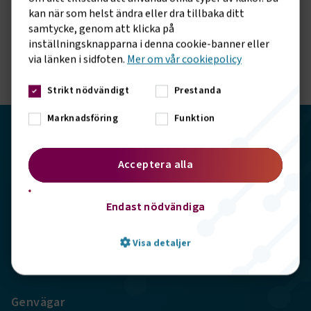
Vill du hålla dig uppdaterad om vad vi gör? Följ oss i
kan när som helst ändra eller dra tillbaka ditt
samtycke, genom att klicka på
våra sociala kanaler.
inställningsknapparna i denna cookie-banner eller
via länken i sidfoten.
Mer om vår cookiepolicy
Strikt nödvändigt
Prestanda
Marknadsföring
Funktion
Transportföretagen
Acceptera alla
Storgatan 19, 102 49 Stockholm
Endast nödvändiga
info@transportforetagen.se
Visa detaljer
08-7627100
Genvägar
Strikt nödvändigt
Prestanda