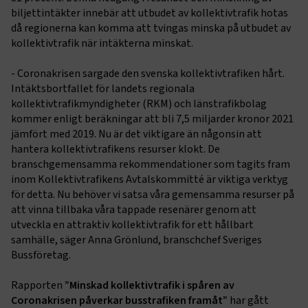
biljettintäkter innebär att utbudet av kollektivtrafik hotas
då regionerna kan komma att tvingas minska på utbudet av
kollektivtrafik när intäkterna minskat.
- Coronakrisen sargade den svenska kollektivtrafiken hårt.
Intäktsbortfallet för landets regionala
kollektivtrafikmyndigheter (RKM) och länstrafikbolag
kommer enligt beräkningar att bli 7,5 miljarder kronor 2021
jämfört med 2019. Nu är det viktigare än någonsin att
hantera kollektivtrafikens resurser klokt. De
branschgemensamma rekommendationer som tagits fram
inom Kollektivtrafikens Avtalskommitté är viktiga verktyg
för detta. Nu behöver vi satsa våra gemensamma resurser på
att vinna tillbaka våra tappade resenärer genom att
utveckla en attraktiv kollektivtrafik för ett hållbart
samhälle, säger Anna Grönlund, branschchef Sveriges
Bussföretag.
Rapporten
”Minskad kollektivtrafik i spåren av
Coronakrisen påverkar busstrafiken framåt”
har gått