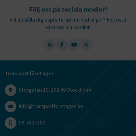
.EPiForm_BID
www.transportforetagen.se
2
månader
Följ oss på sociala medier!
4 veckor
Vill du hålla dig uppdaterad om vad vi gör? Följ oss i
våra sociala kanaler.
Transportföretagen
Storgatan 19, 102 49 Stockholm
TF-XSRF-TOKEN
www.transportforetagen.se
Session
info@transportforetagen.se
session
transportforetagen.shinyapps.io
Session
08-7627100