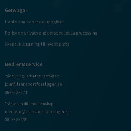
Genvägar
e
Hantering av personuppgifter
ARRAffinitySameSite
Session
Microsoft Corporation
.www.transportforetagen.se
Policy on privacy and personal data processing
Skapa inloggning till webbplats
Medlemsservice
VISITOR_PRIVACY_METADATA
5
YouTube
Rådgivning i arbetsgivarfrågor:
månader
.youtube.com
4 veckor
jour@transportforetagen.se
08-7627171
Frågor om ditt medlemskap:
medlem@transportforetagen.se
08-7627199