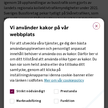
igenom 18 upphandlingar av busstrafik som gjorts av
landets regionala kollektivtrafikmyndigheter under 2021.
Sveriges Bussföretag pekar tydligt på Skånetrafiken, som
ett gott exempel. Skånetrafiken har tagit bort detaljkrav
×
om bussars maxålder för att möjliggöra att använda dessa
Vi använder kakor på vår
längre genom löpande underhåll, helt enligt branschens
webbplats
rekommendationer för hållbart resande. Sveriges
Bussföretag menar i sin rapport att det är ett verkligt
För att utveckla våra tjänster, ge dig den bästa
paradigmskifte.
användarupplevelsen och personligt anpassat
innehåll behöver vi använda oss av kakor. Därför ber vi
Utgångspunkten i rapporten har varit att redovisa
om ditt tillstånd att använda olika typer av kakor. Du
följsamheten gentemot branschens rekommendationer och
kan när som helst ändra eller dra tillbaka ditt
hur bra landets RKM, regionala kollektivtrafikmyndigheter
samtycke, genom att klicka på
följer dem. Bland annat redovisas hur bra RKM är på att följa
inställningsknapparna i denna cookie-banner eller
branschens indexrekommendationer.
via länken i sidfoten.
Mer om vår cookiepolicy
- Index är skapat för att bibehålla affärsneutraliteten genom
Strikt nödvändigt
Prestanda
hela kontraktstiden. Kollektivtrafik handlas som regel upp
på lång tid, tio år är normal kontraktstid. För att kunna
Marknadsföring
Funktion
hushålla med samhällets pengar är det viktigt att avtalet