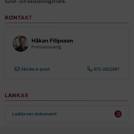
turist- och beställningstrafik.
.AspNetCore.Session
transportforetagen.se
Session
Sidomeny
KONTAKT
.AspNetCore.AuthCookie
transportforetagen.se
1 år
Håkan Filipsson
CookieScriptConsent
2
CookieScript
Pressansvarig
månader
www.transportforetagen.se
4 veckor
Google Privacy Policy
Skicka e-post
072-2022697
ARRAffinity
Session
Microsoft Corporation
.www.transportforetagen.se
LÄNKAR
Ladda ner dokument