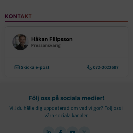
Strikt nödvändiga kakor låter dig använda webbplatsen
genom att aktivera grundläggande funktioner, såsom
Sidomeny
KONTAKT
sidnavigering och åtkomst till säkra områden på
webbplatsen. Webbplatsen fungerar inte korrekt utan
dessa kakor.
Håkan Filipsson
Namn
Leverantör
/
Domän
Utgång
Pressansvarig
.AspNetCore.Session
transportforetagen.se
Session
.AspNetCore.AuthCookie
transportforetagen.se
1 år
Skicka e-post
072-2022697
CookieScriptConsent
2
CookieScript
månader
www.transportforetagen.se
4 veckor
Följ oss på sociala medier!
Vill du hålla dig uppdaterad om vad vi gör? Följ oss i
Google Privacy Policy
våra sociala kanaler.
ARRAffinity
Session
Microsoft Corporation