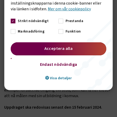
inställningsknapparna i denna cookie-banner eller
utbildningsbehov lokalt och regionalt.
via länken i sidfoten.
Mer om vår cookiepolicy
• I uppdraget ingår också att analysera behovet av en ny
utbildningsmodell som breddar utbudet av
Strikt nödvändigt
Prestanda
yrkesutbildningar i komvux och ger arbetsgivare större
ansvar över delar av yrkesutbildningen.
Marknadsföring
Funktion
• Utredaren ska ta ställning till om det bör införas
möjligheter till riksrekrytering till vissa sammanhållna
yrkesutbildningar inom komvux.
Acceptera alla
• I dag kommer en stor del av finansieringen av yrkesvux från
statsbidrag, vilket inte ger kommunerna den långsiktighet
som utbildningen behöver. Utredaren ska därför undersöka
Endast nödvändiga
och vid behov föreslå åtgärder för att åstadkomma mer
långsiktighet och förutsägbarhet när det gäller statens
Visa detaljer
finansiering av yrkesutbildning inom komvux.
• I uppdraget ingår även att analysera vilka åtgärder, till
exempel förbättrad tillgång till stöd, som kan få fler elever
att nå målen med sin utbildning i komvux.
Strikt nödvändigt
Prestanda
Uppdraget ska redovisas senast den 15 februari 2024.
Marknadsföring
Funktion