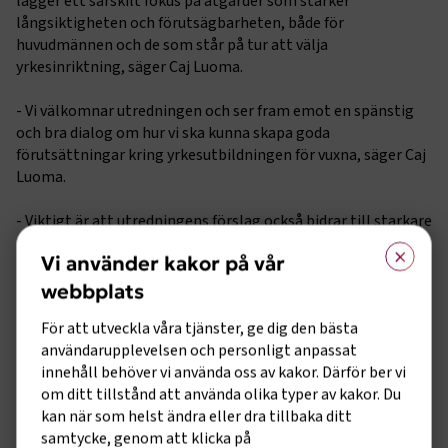
lägger ett särskilt fokus på åtgärder som stärker
långsiktigheten och förutsägbarheten, både för
huvudmännen och de som står på tur att välja
yrkesinriktning, säger Caj Luoma.
- Vi välkomnar utredningen och ser fram emot en spänstig
och bra dialog om hur vi ska kunna skapa goda
förutsättningar kring yrkesutbildningen för vuxna, säger Caj
Luoma.
- Viktigt är att utredningens förslag också bidrar till starkare
×
regional samordning för att skapa bättre förutsättningar
Vi använder kakor på vår
för en utbildningskvalitet som motsvarar näringslivets
behov, avslutar Caj Luoma.
webbplats
För att utveckla våra tjänster, ge dig den bästa
Fakta om utredningen:
användarupplevelsen och personligt anpassat
På dagens regeringssammanträde fattades även beslut om
innehåll behöver vi använda oss av kakor. Därför ber vi
en inriktning för utredningen.
om ditt tillstånd att använda olika typer av kakor. Du
• Utredaren ska bland annat se över och vid behov föreslå hur
kan när som helst ändra eller dra tillbaka ditt
statsbidraget för regionalt yrkesvux kan förändras för att
samtycke, genom att klicka på
bättre kunna möta stora och snabbt uppkomna