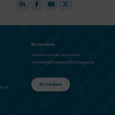
gar från en
tid hanteras
.
tt lagra
h
eraktion med
ar uppgifter
m olika
llningar,
as preferenser
.
Bli medlem
entifiera vem
rmulär.
Skicka e-post eller ansök online:
varvning@transportforetagen.se
 på
Bli medlem
n.se
ör att
ökningar
nsering av nya
ör att