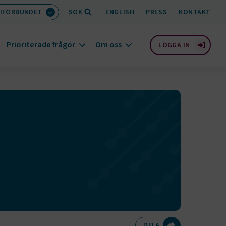
IFÖRBUNDET
SÖK
ENGLISH
PRESS
KONTAKT
Prioriterade frågor
Om oss
LOGGA IN
Dela på Twitte
Dela på F
Dela 
D
DELA