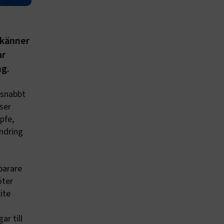
 känner
ar
ng.
 snabbt
ser
pfe,
ndring
barare
öter
ite
r till