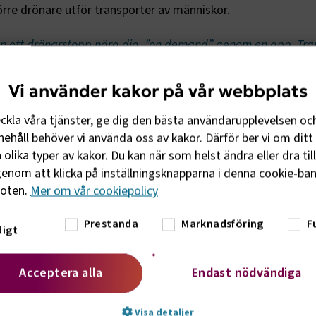
rre drönare utför transporter av människor.
rån ett drönarstopp nära dig, ”on demand” genom en app. Tr
alla köer
Vi använder kakor på vår webbplats
t komplettera den kollektivtrafik som i dag finns menar han:
eckla våra tjänster, ge dig den bästa användarupplevelsen oc
ärrstyrda eller helt autonoma blir de en del av vår kollekti
ehåll behöver vi använda oss av kakor. Därför ber vi om ditt 
ren och kompletterar de andra transportslagen där de har sv
olika typer av kakor. Du kan när som helst ändra eller dra til
iska alternativ. De större drönarna flyger från ett drönarsto
enom att klicka på inställningsknapparna i denna cookie-bann
. Transporten sker sedan raka vägen över alla köer.
foten.
Mer om vår cookiepolicy
DRÖNARE?
Prestanda
Marknadsföring
F
igt
rönare är på frammarsch känner många människor en tveks
el visade en undersökning gjord i USA 2017 att endast fem
Acceptera alla
Endast nödvändiga
 trygga med att färdas i en drönare (källa:
7/10/would-you-feel-safe-riding-a-passenger-drone-acco
Visa detaljer
-wouldnt.html
).