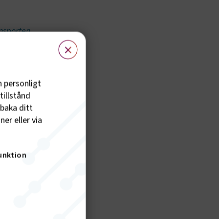
ansporten
×
h personligt
vtrafik
tillstånd
årt att
lbaka ditt
pp nära
er eller via
unktion
amhet
 procent
rding-