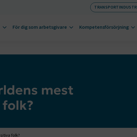
TRANSPORTINDUSTR
m
För dig som arbetsgivare
Kompetensförsörjning
rldens mest
 folk?
itiva folk?