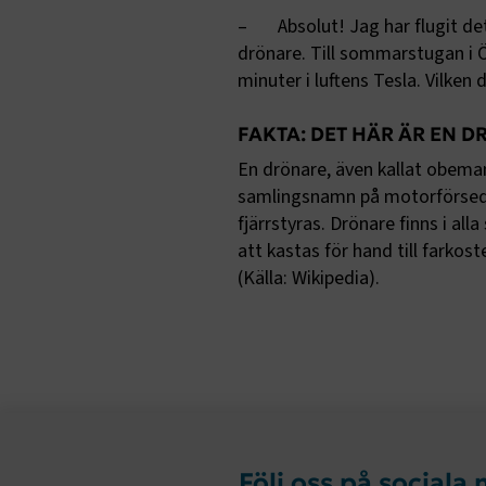
– Absolut! Jag har flugit det 
drönare. Till sommarstugan i Ö
minuter i luftens Tesla. Vilken
.EPiForm_B
FAKTA: DET HÄR ÄR EN 
En drönare, även kallat obeman
samlingsnamn på motorförsedd
fjärrstyras. Drönare finns i al
att kastas för hand till farkos
(Källa: Wikipedia).
TF-XSRF-TO
session
ARRAffinity
Följ oss på sociala