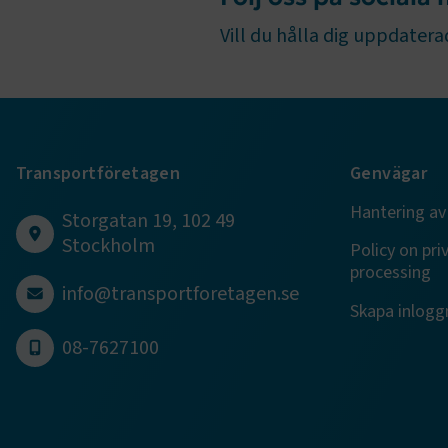
Vill du hålla dig uppdaterad
VISITOR_PR
Transportföretagen
Genvägar
.EPiForm_Vis
Hantering av
Storgatan 19, 102 49
Stockholm
Policy on pri
EPiStateMa
processing
info@transportforetagen.se
Skapa inloggn
08-7627100
Namn
Namn
Namn
_ga_RNDB
prev-searc
__Secure-
ROLLOUT_
_ga_09KZS