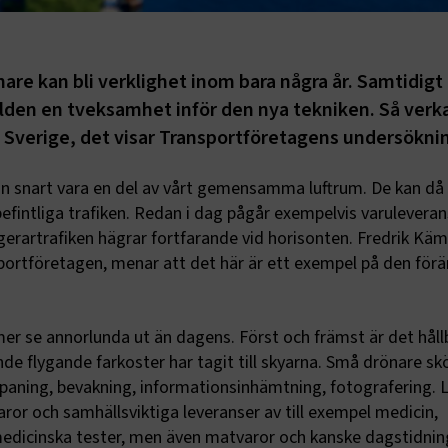
nare kan bli verklighet inom bara några år. Samtidigt
lden en tveksamhet inför den nya tekniken. Så verk
 i Sverige, det visar Transportföretagens undersökni
kan snart vara en del av vårt gemensamma luftrum. De kan då
fintliga trafiken. Redan i dag pågår exempelvis varuleveran
erartrafiken hägrar fortfarande vid horisonten. Fredrik Käm
portföretagen, menar att det här är ett exempel på den förä
e annorlunda ut än dagens. Först och främst är det håll
nde flygande farkoster har tagit till skyarna. Små drönare sk
paning, bevakning, informationsinhämtning, fotografering. L
aror och samhällsviktiga leveranser av till exempel medicin,
 medicinska tester, men även matvaror och kanske dagstidninga