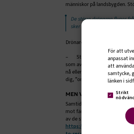
människor på landsbygden. Stö
De större drönarna flyger f
sker sedan raka vägen över 
Drönare har också potential at
För att utv
– Styrda av en pilot ombord, fj
anpassat inn
som avlastar markinfrastruktu
att använda 
nå eller vara effektiva, ekonom
samtycke, g
dig, ”on demand” genom en app
länken i sid
Strikt
MEN VILL VI RESA MED 
nödvänd
Samtidigt som tekniken för d
mot färdsättet. Som ett exemp
av de svarande skulle känna sig
https://www.cnbc.com/2017/0
to-research-most-americans