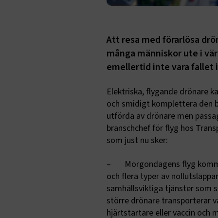
Att resa med förarlösa drö
många människor ute i vär
emellertid inte vara fallet
Elektriska, flygande drönare 
och smidigt komplettera den be
utförda av drönare men passag
branschchef för flyg hos Trans
som just nu sker:
– Morgondagens flyg kommer s
och flera typer av nollutsläppa
samhällsviktiga tjänster som s
större drönare transporterar v
hjärtstartare eller vaccin och