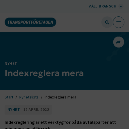
VÄLJ BRANSCH
Dela 
NYHET
Indexreglera mera
Start
Nyhetslista
Indexreglera mera
NYHET
12 APRIL 2022
Indexreglering är ett verktyg för båda avtalsparter att
minimera en affärsrisk.