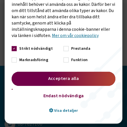
innehåll behöver vi använda oss av kakor. Därför ber vi
om ditt tillstånd att använda olika typer av kakor. Du
kan när som helst ändra eller dra tillbaka ditt
Följ oss på sociala medier!
samtycke, genom att klicka på
Vill du hålla dig uppdaterad om vad vi gör? Följ oss i
inställningsknapparna i denna cookie-banner eller
våra sociala kanaler.
via länken i sidfoten.
Mer om vår cookiepolicy
Strikt nödvändigt
Prestanda
Marknadsföring
Funktion
Transportföretagen
Acceptera alla
Storgatan 19, 102 49 Stockholm
Endast nödvändiga
info@transportforetagen.se
Visa detaljer
08-7627100