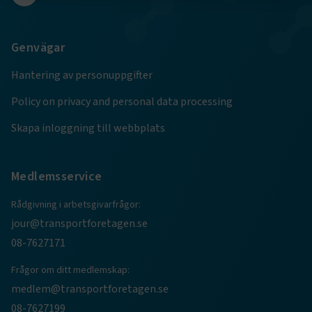
Strikt nödvändigt
Prestanda
Genvägar
Marknadsföring
Funktion
Hantering av personuppgifter
Strikt nödvändiga kakor låter dig använda webbplatsen
genom att aktivera grundläggande funktioner, såsom
Policy on privacy and personal data processing
sidnavigering och åtkomst till säkra områden på
webbplatsen. Webbplatsen fungerar inte korrekt utan
Skapa inloggning till webbplats
dessa kakor.
Namn
Leverantör
/
Domän
Utgång
Medlemsservice
.AspNetCore.Session
transportforetagen.se
Session
Rådgivning i arbetsgivarfrågor:
.AspNetCore.AuthCookie
transportforetagen.se
1 år
jour@transportforetagen.se
08-7627171
CookieScriptConsent
2
CookieScript
Frågor om ditt medlemskap:
månader
www.transportforetagen.se
medlem@transportforetagen.se
4 veckor
08-7627199