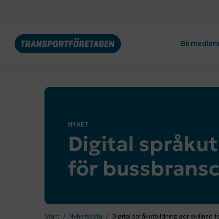
Bli medle
NYHET
Digital språkut
för bussbransc
Start
Nyhetslista
Digital språkutbildning gör skillnad