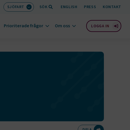
SJÖFART
SÖK
ENGLISH
PRESS
KONTAKT
Prioriterade frågor
Om oss
LOGGA IN
Dela på Twitte
Dela på F
Dela 
D
DELA