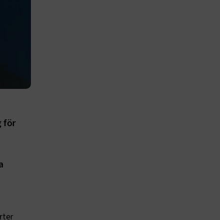
 för
a
rter