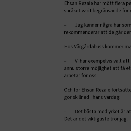
Ehsan Rezaie har mött flera p
språket varit begränsande för 
– Jag känner några här som var
ARRAffinity
rekommenderar att de går den h
Hos Vårgårdabuss kommer man 
VISITOR_PR
– Vi har exempelvis valt att r
ännu större möjlighet att få et
arbetar för oss.
Och för Ehsan Rezaie fortsätt
.EPiForm_Vis
gör skillnad i hans vardag:
EPiStateMa
– Det bästa med yrket är att
Det är det viktigaste tror jag.