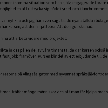
ersoner i samma situation som han själv, engagerade förare
bara tillfälligt och förstörs 
lämnat sidan. De är också
möjligheten att uttrycka sig både i yrket och i lunchrummet:
övergående cookies, icke-
cookies eller tillfälliga cook
 nyfikna och jag har även sagt till de nyanställda i bolage
SameSite
Session
När du använder Microsoft
Microsoft Corporation
värdplattform och möjliggö
.www.transportforetagen.se
är kursen, att den är jättebra. Att den gör skillnad.
belastningsbalansering, sä
denna cookie att förfrågnin
besökares webbsession all
nu att arbeta vidare med projektet:
av samma server i klustret
IVACY_METADATA
5
Denna cookie används för a
YouTube
månader
användarens samtycke oc
.youtube.com
ikta in oss på en del av våra timanställda där kursen också 
4 veckor
sekretessval för deras int
webbplatsen. Den registrer
t fast jobb framöver. Kursen blir del av ett erbjudande till d
om besökarens samtycke o
sekretesspolicyer och instä
vilket säkerställer att der
hedras i framtida sessioner
er resorna på Alingsås gator med nyvunnet språksjälvförtro
itorIdentifier
2
Cookien används för att id
Episerver
månader
som interagerar med ett fo
www.transportforetagen.se
4 veckor
rker
www.transportforetagen.se
Session
Används för att hålla reda
 man träffar många människor och att man får hjälpa männi
användarsessioner.