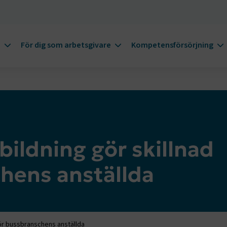
m
För dig som arbetsgivare
Kompetensförsörjning
bildning gör skillnad
hens anställda
 för bussbranschens anställda