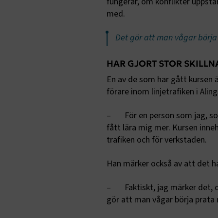
fungerar, om konflikter uppstå
med.
Det gör att man vågar börja
ARRAffinity
HAR GJORT STOR SKILLN
En av de som har gått kursen ä
förare inom linjetrafiken i Aling
.EPiForm_B
– För en person som jag, som in
fått lära mig mer. Kursen inneh
trafiken och för verkstaden.
Han märker också av att det har
TF-XSRF-TO
– Faktiskt, jag märker det, o
gör att man vågar börja prata 
session