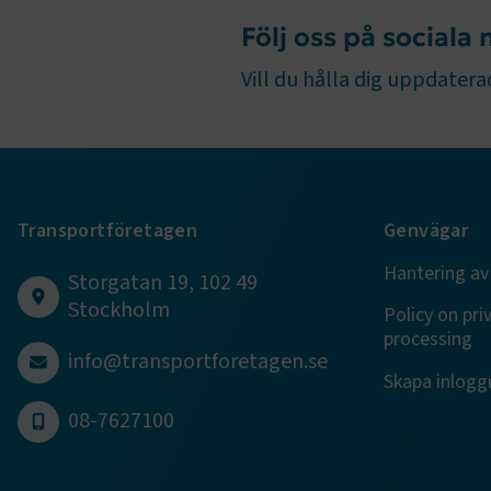
Följ oss på sociala
TF-XSRF-TO
Vill du hålla dig uppdaterad
session
Transportföretagen
Genvägar
ARRAffinity
Hantering av
Storgatan 19, 102 49
Stockholm
Policy on pri
processing
VISITOR_PR
info@transportforetagen.se
Skapa inloggn
08-7627100
.EPiForm_Vis