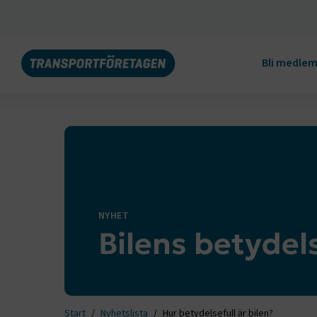
Bli medle
NYHET
Bilens betydel
Start
Nyhetslista
Hur betydelsefull är bilen?