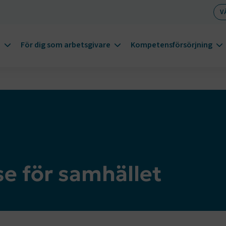
V
m
För dig som arbetsgivare
Kompetensförsörjning
se för samhället