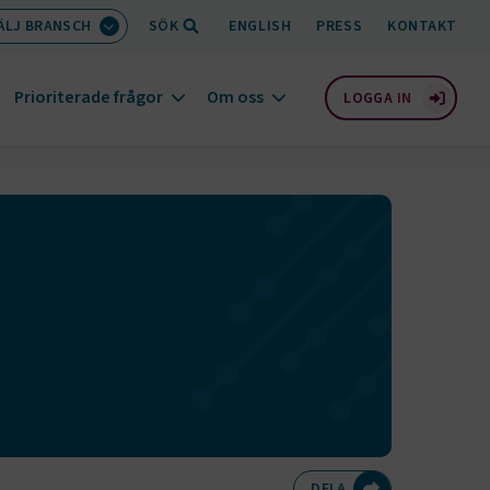
ÄLJ BRANSCH
SÖK
ENGLISH
PRESS
KONTAKT
Prioriterade frågor
Om oss
LOGGA IN
Dela på Twitte
Dela på F
Dela 
D
DELA