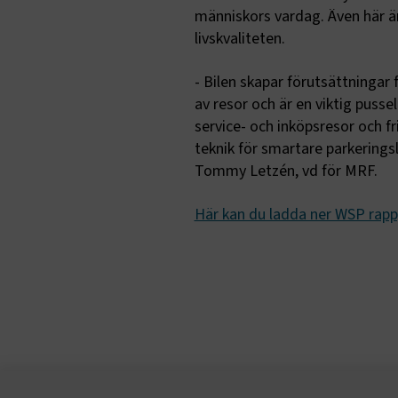
människors vardag. Även här är
.AspNetCor
livskvaliteten.
.AspNetCor
- Bilen skapar förutsättningar 
CookieScri
av resor och är en viktig puss
service- och inköpsresor och fri
teknik för smartare parkeringslö
Tommy Letzén, vd för MRF.
ARRAffinity
Här kan du ladda ner WSP rappp
.EPiForm_B