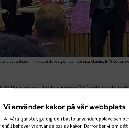
nders Josephsson, Transportföretagen, och Jessica Alenius, Bil Sweden s
 skulle upphöra skulle Sverige gå från 69 arbetsmar
marknader, vilket kan jämföras med att Sverige består
alys som Transportföretagen, Motorbranschens Riks
Vi använder kakor på vår webbplats
tföra. Rapporten presenterades på ett välbesökt se
eckla våra tjänster, ge dig den bästa användarupplevelsen oc
rädgården i onsdags.
ehåll behöver vi använda oss av kakor. Därför ber vi om ditt 