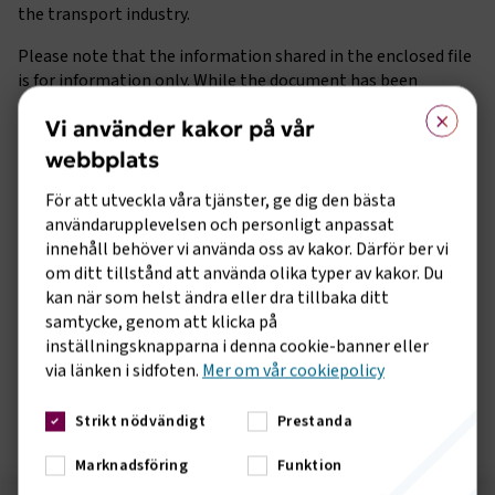
the transport industry.
Please note that the information shared in the enclosed file
is for information only. While the document has been
compiled by the European Commission, it is by no means an
×
Vi använder kakor på vår
official EU document and therefore the Commission cannot
take responsibility for its content. In case you would like to
webbplats
forward the document to third parties, we kindly ask you to
För att utveckla våra tjänster, ge dig den bästa
also pass on this disclaimer.
användarupplevelsen och personligt anpassat
innehåll behöver vi använda oss av kakor. Därför ber vi
om ditt tillstånd att använda olika typer av kakor. Du
kan när som helst ändra eller dra tillbaka ditt
samtycke, genom att klicka på
Fil med information (Excel)
inställningsknapparna i denna cookie-banner eller
via länken i sidfoten.
Mer om vår cookiepolicy
CI031aGEN_National COVID-19 Measures - Transport Workers - 20210126.xlsx
Strikt nödvändigt
Prestanda
Marknadsföring
Funktion