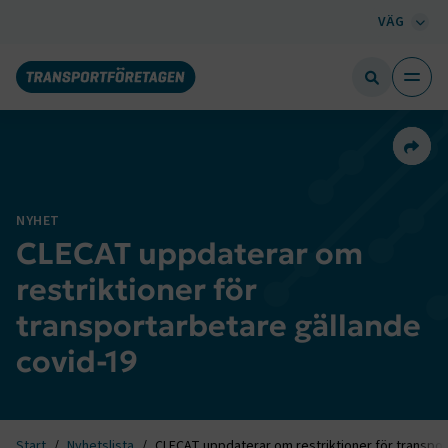
VÄG
Dela 
NYHET
CLECAT uppdaterar om
restriktioner för
transportarbetare gällande
covid-19
Start
Nyhetslista
CLECAT uppdaterar om restriktioner för transpor