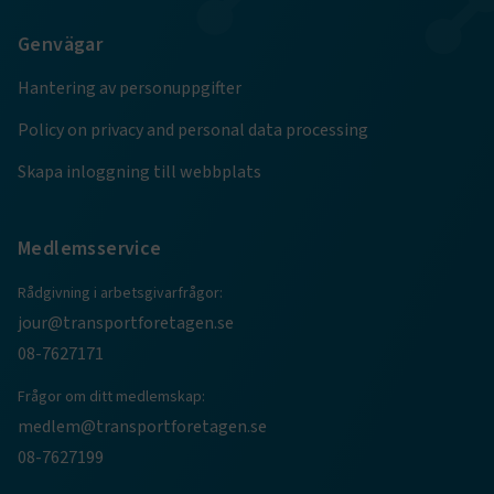
.AspNetCore.Session
transportforetagen.se
Session
Genvägar
.AspNetCore.AuthCookie
transportforetagen.se
1 år
Hantering av personuppgifter
Policy on privacy and personal data processing
CookieScriptConsent
2
CookieScript
Skapa inloggning till webbplats
månader
www.transportforetagen.se
4 veckor
Medlemsservice
Google Privacy Policy
Rådgivning i arbetsgivarfrågor:
ARRAffinity
Session
Microsoft Corporation
jour@transportforetagen.se
.www.transportforetagen.se
08-7627171
Frågor om ditt medlemskap:
medlem@transportforetagen.se
08-7627199