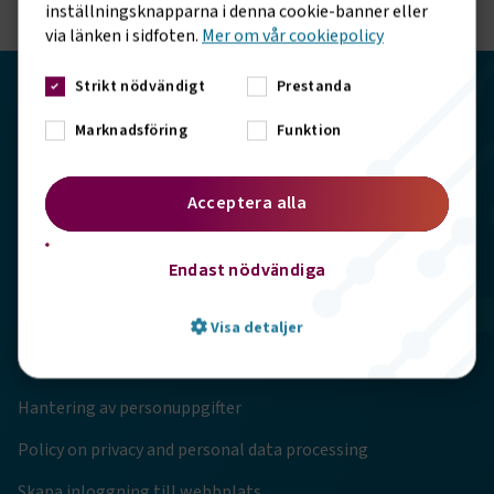
inställningsknapparna i denna cookie-banner eller
via länken i sidfoten.
Mer om vår cookiepolicy
Strikt nödvändigt
Prestanda
Transportföretagen
Marknadsföring
Funktion
Storgatan 19, 102 49 Stockholm
Acceptera alla
info@transportforetagen.se
Endast nödvändiga
08-7627100
Visa detaljer
Genvägar
Hantering av personuppgifter
Strikt nödvändigt
Prestanda
Policy on privacy and personal data processing
Marknadsföring
Funktion
Skapa inloggning till webbplats