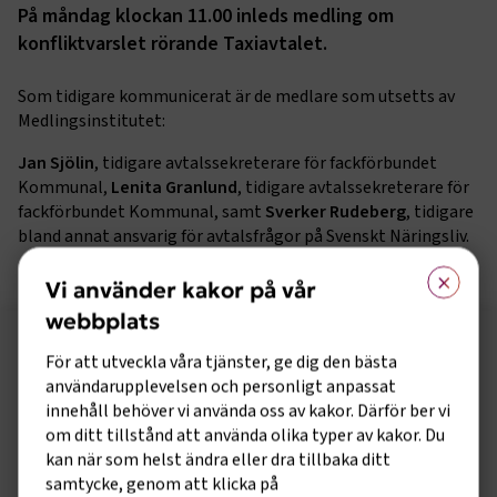
På måndag klockan 11.00 inleds medling om
konfliktvarslet rörande Taxiavtalet.
Som tidigare kommunicerat är de medlare som utsetts av
Medlingsinstitutet:
Jan Sjölin
, tidigare avtalssekreterare för fackförbundet
Kommunal,
Lenita Granlund
, tidigare avtalssekreterare för
fackförbundet Kommunal, samt
Sverker Rudeberg
, tidigare
bland annat ansvarig för avtalsfrågor på Svenskt Näringsliv.
×
Vi använder kakor på vår
webbplats
Följ oss på sociala medier!
För att utveckla våra tjänster, ge dig den bästa
användarupplevelsen och personligt anpassat
Vill du hålla dig uppdaterad om vad vi gör? Följ oss i
innehåll behöver vi använda oss av kakor. Därför ber vi
våra sociala kanaler.
om ditt tillstånd att använda olika typer av kakor. Du
kan när som helst ändra eller dra tillbaka ditt
samtycke, genom att klicka på