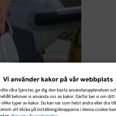
Vi använder kakor på vår webbplats
strategi var målsättningen att Arlanda
eckla våra tjänster, ge dig den bästa användarupplevelsen oc
ka visionen utgick från synen på Arlanda
ehåll behöver vi använda oss av kakor. Därför ber vi om ditt 
nod där flyg, väg och tåg sammanknyter
olika typer av kakor. Du kan när som helst ändra eller dra til
Arlandarådets arbete eftersom regeringen
enom att klicka på inställningsknapparna i denna cookie-bann
nen som skulle se över de regionala
foten.
Mer om vår cookiepolicy