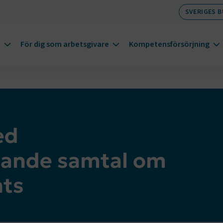
SVERIGES 
m
För dig som arbetsgivare
Kompetensförsörjning
ed
dande samtal om
ats