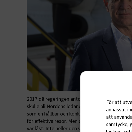
2017 då regeringen antog en sammanhållen flyg
För att utv
skulle bli Nordens ledande flygplats. Den politis
anpassat inn
som en hållbar och konkurrenskraftig transport
att använda 
för effektiva resor. Men det blev ingenting av 
samtycke, g
var låst. Inte heller den viktiga flygplatsöversy
länken i sid