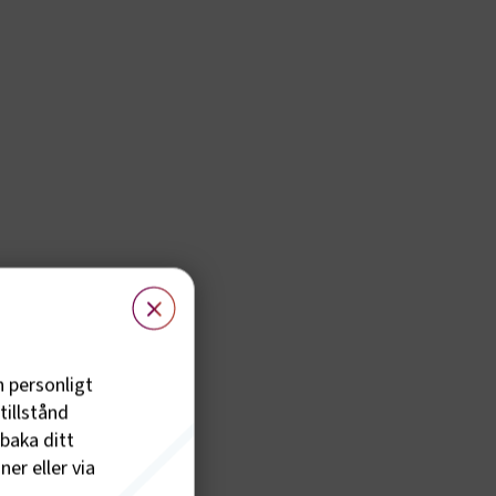
×
h personligt
tillstånd
lbaka ditt
er eller via