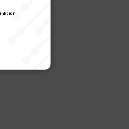
unktion
nktion
gande
bplatsen
tekniska