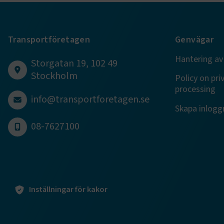
session
Transportföretagen
Genvägar
Hantering av
Storgatan 19, 102 49
Stockholm
ARRAffinity
Policy on pri
processing
info@transportforetagen.se
Skapa inloggn
08-7627100
VISITOR_PR
.EPiForm_Vis
Inställningar för kakor
EPiStateMa