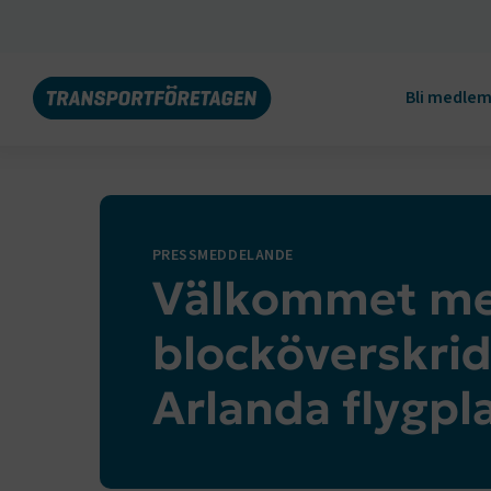
Bli medle
PRESSMEDDELANDE
Välkommet m
blocköverskri
Arlanda flygpl