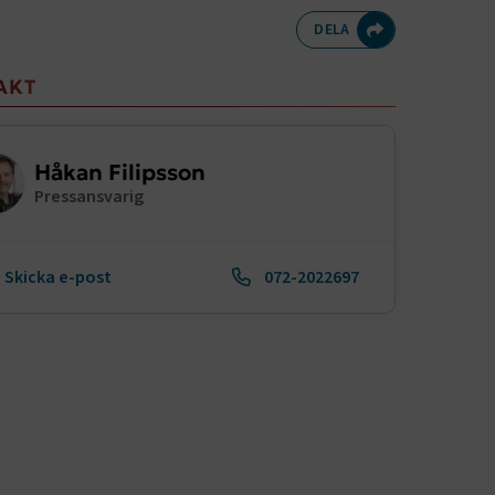
Dela på Twitte
Dela på F
Dela 
D
DELA
meny
AKT
Håkan Filipsson
Pressansvarig
Skicka e-post
072-2022697