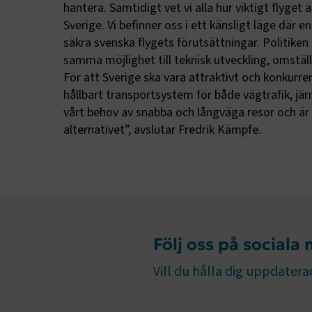
.AspNetCor
hantera. Samtidigt vet vi alla hur viktigt flyget är
Sverige. Vi befinner oss i ett känsligt läge där e
CookieScri
säkra svenska flygets förutsättningar. Politiken
samma möjlighet till teknisk utveckling, omstäl
För att Sverige ska vara attraktivt och konkurre
hållbart transportsystem för både vägtrafik, järn
ARRAffinity
vårt behov av snabba och långväga resor och är 
alternativet”, avslutar Fredrik Kämpfe.
.EPiForm_B
Följ oss på sociala
Vill du hålla dig uppdaterad
TF-XSRF-TO