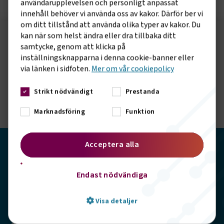
användarupplevelsen och personligt anpassat
innehåll behöver vi använda oss av kakor. Därför ber vi
om ditt tillstånd att använda olika typer av kakor. Du
kan när som helst ändra eller dra tillbaka ditt
Följ oss på sociala medier!
samtycke, genom att klicka på
inställningsknapparna i denna cookie-banner eller
Vill du hålla dig uppdaterad om vad vi gör? Följ oss i
via länken i sidfoten.
Mer om vår cookiepolicy
våra sociala kanaler.
Strikt nödvändigt
Prestanda
Marknadsföring
Funktion
Acceptera alla
Transportföretagen
Endast nödvändiga
Storgatan 19, 102 49 Stockholm
Visa detaljer
info@transportforetagen.se