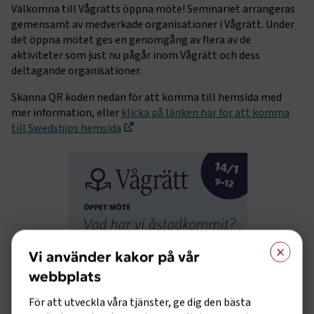
Välkomna till Vågrätts öppna möte! Seminariet arrangeras
gemensamt av medverkade organisationer i Vågrätt. Under
det öppna mötet ges en genomgång av flera av de
aktiviteter som just nu pågår inom Vågrätt och dess
deltagande organisationer.
Skanna QR koden nedan för att komma till hemsida med
mer information, eller
klicka på länken här för att komma
till Swedships hemsida
×
Vi använder kakor på vår
webbplats
För att utveckla våra tjänster, ge dig den bästa