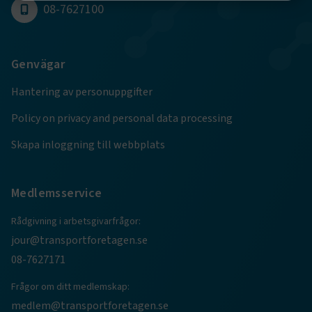
08-7627100
Strikt nödvändigt
Prestanda
Marknadsföring
Funktion
Genvägar
Strikt nödvändiga kakor låter dig använda webbplatsen
Hantering av personuppgifter
genom att aktivera grundläggande funktioner, såsom
sidnavigering och åtkomst till säkra områden på
Policy on privacy and personal data processing
webbplatsen. Webbplatsen fungerar inte korrekt utan
dessa kakor.
Skapa inloggning till webbplats
Namn
Leverantör
/
Domän
Utgång
.AspNetCore.Session
transportforetagen.se
Session
Medlemsservice
Rådgivning i arbetsgivarfrågor:
.AspNetCore.AuthCookie
transportforetagen.se
1 år
jour@transportforetagen.se
08-7627171
CookieScriptConsent
2
CookieScript
Frågor om ditt medlemskap:
månader
www.transportforetagen.se
4 veckor
medlem@transportforetagen.se