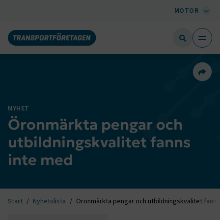
MOTOR
Dela 
NYHET
Öronmärkta pengar och
utbildningskvalitet fanns
inte med
Start
Nyhetslista
Öronmärkta pengar och utbildningskvalitet fanns