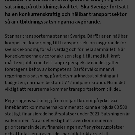
satsning på utbildningskvalitet. Ska Sverige fortsatt
ha en konkurrenskraftig och hållbar transportsektor
så är utbildningssatsningarna avgörande.
Stannar transporterna stannar Sverige. Därför är en hållbar
kompetensförsörjning till transportsektorn avgörande för
svensk ekonomi, för vår vardag och för hela samhället. När
konsekvenserna av coronakrisen slagit till med full kraft
måste vi jobba med ett längre perspektiv när det gäller
företagens behov av kompetens. Därför välkomnar vi
regeringens satsning på arbetsmarknadsutbildningar i
budgeten, närmare bestämt 772 miljoner kronor. Nu är det
viktigt att resurserna kommer transportsektorn till del.
Regeringens satsning på en miljard kronor på yrkesvux
innebär att kommunerna kommer att kunna erbjuda 63 500
statligt finansierade helårsplatser under 2021. Satsningen är
välkommen. Nu är det viktigt att även kommunerna
prioriterar sin del av finansieringen av fler yrkesvuxplatser
och att platserna även i det här fallet riktar sig till