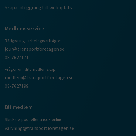
Skapa inloggning till webbplats
Medlemsservice
Rådgivning i arbetsgivarfrågor:
jour@transportforetagen.se
08-7627171
Frågor om ditt medlemskap:
TF-XSRF-TOKEN
www.transportforetagen.se
Session
medlem@transportforetagen.se
08-7627199
session
transportforetagen.shinyapps.io
Session
Bli medlem
Skicka e-post eller ansök online:
varvning@transportforetagen.se
e