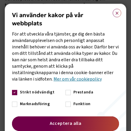
transportsektorn. För att satsningen på yrkesvux ska ge
×
effekt behöver man på kommunal och regional nivå
Vi använder kakor på vår
långsiktigt satsa på samverkan med branschen för att såväl
webbplats
elevplatser som utbildningskvaliteten ska spegla
branschens behov. Yrkesvux spelar en avgörande roll i att
För att utveckla våra tjänster, ge dig den bästa
nyutbilda, kompetensutveckla och vidareutbilda personal
användarupplevelsen och personligt anpassat
till transportbranschens olika yrken.
innehåll behöver vi använda oss av kakor. Därför ber vi
om ditt tillstånd att använda olika typer av kakor. Du
En stor fråga för transportbranschens rekryteringsbehov är
kan när som helst ändra eller dra tillbaka ditt
att fler tar körkort. Att regeringen i sin budget avsätter
samtycke, genom att klicka på
medel till CSN-lån för körkort till ungdomar mellan 19–20 år
inställningsknapparna i denna cookie-banner eller
med gymnasieexamen är ett steg i rätt riktning. Men CSN-
via länken i sidfoten.
Mer om vår cookiepolicy
lånet måste vidgas till att även omfatta C- respektive D-
körkort, dvs lastbil och buss. Att dessutom knyta
Strikt nödvändigt
Prestanda
lånemöjligheten till krav på gymnasieexamen riskerar att
ytterligare försvåra för grupper av unga människor att ta sig
Marknadsföring
Funktion
in på arbetsmarknaden.
”Dagens regeringsbesked är i generella termer välkomna då
Acceptera alla
resurser till branschens kompetensförsörjning behövs – i
synnerhet då transportsektorn har ett mycket stort och