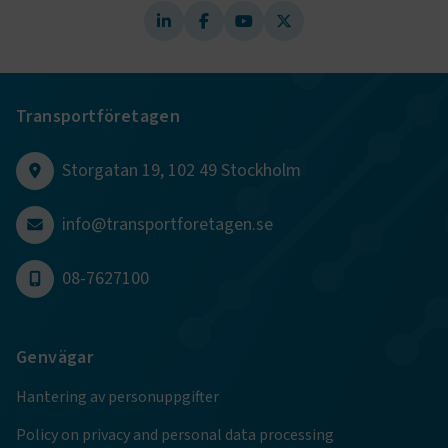
.AspNetCore.AuthCookie
transportforetagen.se
1 år
CookieScriptConsent
2
CookieScript
månader
www.transportforetagen.se
4 veckor
Transportföretagen
Google Privacy Policy
Storgatan 19, 102 49 Stockholm
info@transportforetagen.se
ARRAffinity
Session
Microsoft Corporation
.www.transportforetagen.se
08-7627100
Genvägar
.EPiForm_BID
www.transportforetagen.se
2
Hantering av personuppgifter
månader
4 veckor
Policy on privacy and personal data processing