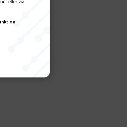
er eller via
unktion
nktion
gande
bplatsen
tekniska