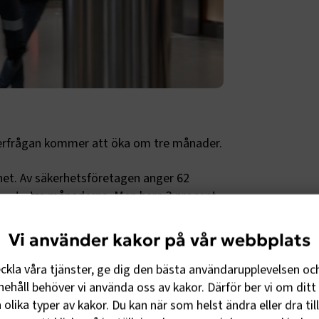
terfrågan kommer att öka om tre månader.
het. Av säkerhetsföretagen anger 62
enaste tre månaderna. Men bara 3 procent
alvår tror nästan hälften av företagen
i Jansson, branschchefSäkerhetsföretagen.
Vi använder kakor på vår webbplats
etsföretagen är samhällsviktiga. Den
eckla våra tjänster, ge dig den bästa användarupplevelsen oc
ande. Säkerhetsföretagens undersökning
ehåll behöver vi använda oss av kakor. Därför ber vi om ditt 
videns – att investeringar i säkerhet och
olika typer av kakor. Du kan när som helst ändra eller dra til