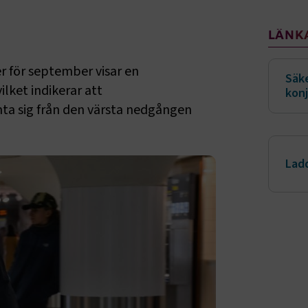
Sido
LÄNK
 för september visar en
Säk
lket indikerar att
kon
ta sig från den värsta nedgången
Ladd