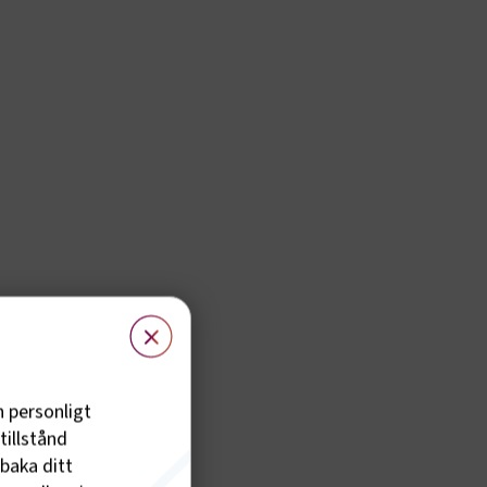
×
h personligt
tillstånd
lbaka ditt