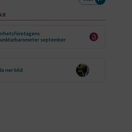
meny
AR
erhetsföretagens
junkturbarometer september
a ner bild