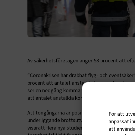
Av säkerhetsföretagen anger 53 procent att ef
”Coronakrisen har drabbat flyg- och eventsäker
procent att antalet anställda har minskat de s
ser en nedgång kommande tre månader. Om ett h
att antalet anställda kommer att öka”, säger L
Att tongångarna är positiva beror på att säkerh
För att utv
underliggande brottsutvecklingen är också oro
anpassat inn
visaratt flera nya studier sammanfattar tydlig e
att använda 