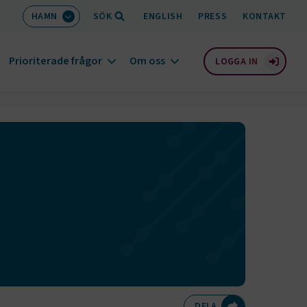
HAMN
SÖK
ENGLISH
PRESS
KONTAKT
Prioriterade frågor
Om oss
LOGGA IN
Dela på Twitte
Dela på F
Dela 
D
DELA