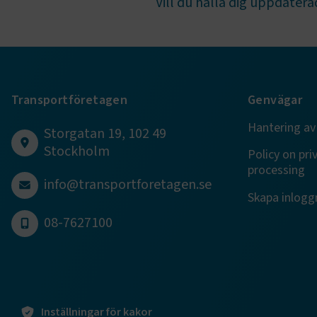
Vill du hålla dig uppdaterad
TF-XSRF-TO
session
Transportföretagen
Genvägar
Hantering av
ARRAffinity
Storgatan 19, 102 49
Stockholm
Policy on pri
processing
info@transportforetagen.se
Skapa inloggn
VISITOR_PR
08-7627100
.EPiForm_Vis
Inställningar för kakor