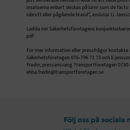
just verifierade hemlarm leda till att både polis
insatserna enbart skickas på larm som de facto v
.AspNetCor
inbrott eller pågående brand”, avslutar Li Janss
CookieScri
Ladda ner Säkerhetsföretagens konjunkturbaro
pdf.
För mer information eller pressfrågor kontakta 
ARRAffinity
Säkerhetsföretagen 076-796 71 73 och li.jansso
Fredin, pressansvarig Transportföretagen 0730-
ebba.fredin@transportforetagen.se
.EPiForm_B
Följ oss på sociala