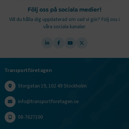
Strikt nödvändigt
Prestanda
Följ oss på sociala medier!
Marknadsföring
Funktion
Vill du hålla dig uppdaterad om vad vi gör? Följ oss i
våra sociala kanaler.
Strikt nödvändiga kakor låter dig använda webbplatsen
genom att aktivera grundläggande funktioner, såsom
sidnavigering och åtkomst till säkra områden på
webbplatsen. Webbplatsen fungerar inte korrekt utan
dessa kakor.
Namn
Leverantör
/
Domän
Utgång
Transportföretagen
.AspNetCore.Session
transportforetagen.se
Session
Storgatan 19, 102 49 Stockholm
.AspNetCore.AuthCookie
transportforetagen.se
1 år
info@transportforetagen.se
CookieScriptConsent
2
CookieScript
månader
www.transportforetagen.se
4 veckor
08-7627100