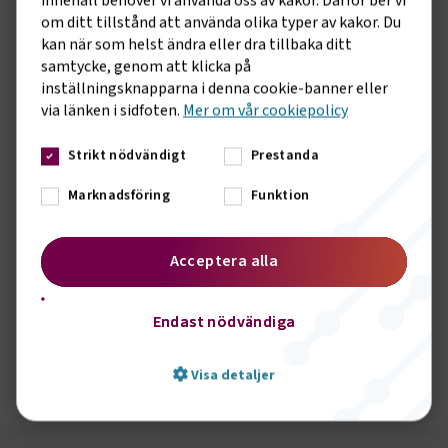
innehåll behöver vi använda oss av kakor. Därför ber vi
innebär att den svenska bussbranschen kan fortsätta leda
om ditt tillstånd att använda olika typer av kakor. Du
omställningen för en fossilfri fordonsflotta. Vi vill ge en
kan när som helst ändra eller dra tillbaka ditt
eloge till den svenska regeringen som drivit på för att
samtycke, genom att klicka på
igenom detta väldigt viktiga och positiva beslut",
inställningsknapparna i denna cookie-banner eller
kommenterar Anna Grönlund, branschchef Sveriges
via länken i sidfoten.
Mer om vår cookiepolicy
Bussföretag.
Även åkeribranschen använder allt mer biodrivmedel i sitt
Strikt nödvändigt
Prestanda
omställningsarbete. En skattehöjning hade varit förödande.
Marknadsföring
Funktion
För trots att vi går mot en elektrifiering av
transportsektorn är biodrivmedel fortfarande nödvändiga
och det finns ett stort behov av biodrivmedel.
Acceptera alla
För pressfrågor kontakta Ebba Fredin, pressansvarig
Tranportföretagen 0730-447120 eller
Endast nödvändiga
ebba.fredin@transportforetagen.se
Ta del av regeringens pressmeddelande här.
Visa detaljer