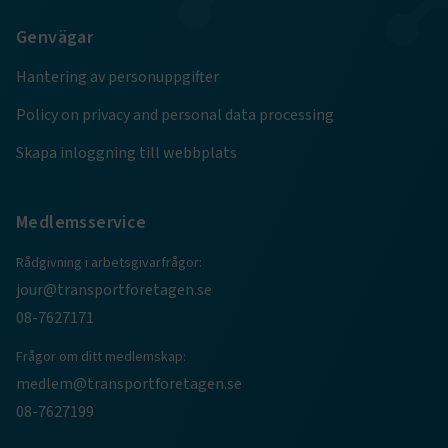
Google Privacy Policy
Genvägar
ARRAffinity
Session
Microsoft Corporation
Hantering av personuppgifter
.www.transportforetagen.se
Policy on privacy and personal data processing
Skapa inloggning till webbplats
Medlemsservice
.EPiForm_BID
www.transportforetagen.se
2
månader
4 veckor
Rådgivning i arbetsgivarfrågor:
jour@transportforetagen.se
08-7627171
Frågor om ditt medlemskap:
medlem@transportforetagen.se
08-7627199